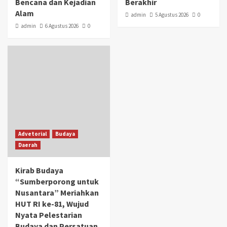
Bencana dan Kejadian
Berakhir
Alam
admin
5 Agustus 2026
0
admin
6 Agustus 2026
0
Advetorial
Budaya
Daerah
Kirab Budaya
“Sumberporong untuk
Nusantara” Meriahkan
HUT RI ke-81, Wujud
Nyata Pelestarian
Budaya dan Persatuan