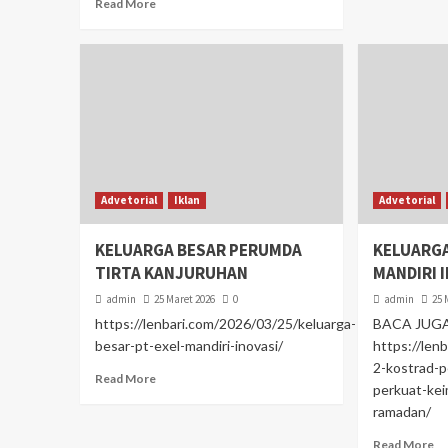
Read More
Advetorial
Iklan
Advetorial
KELUARGA BESAR PERUMDA
KELUARGA
TIRTA KANJURUHAN
MANDIRI 
admin
25 Maret 2026
0
admin
25 
https://lenbari.com/2026/03/25/keluarga-
BACA JUG
besar-pt-exel-mandiri-inovasi/
https://len
2-kostrad-p
Read More
perkuat-kei
ramadan/
Read More