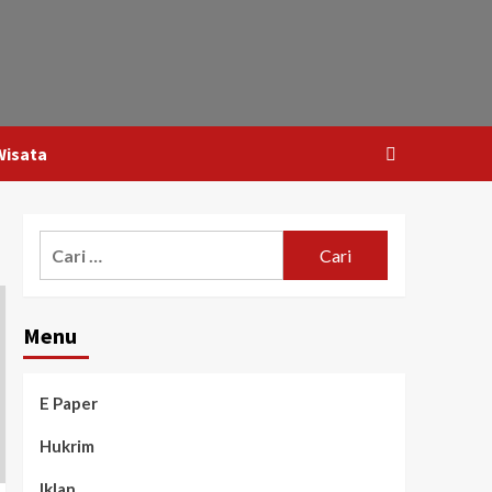
Wisata
Menu
E Paper
Hukrim
Iklan