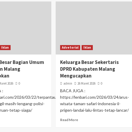
Iklan
Advetorial
Iklan
 Besar Bagian Umum
Keluarga Besar Sekertaris
n Malang
DPRD Kabupaten Malang
pkan
Mengucapkan
Maret 2026
0
admin
26 Maret 2026
0
 :
BACA JUGA :
bari.com/2026/03/22/terpantau-
https://lenbari.com/2026/03/24/arus-
gil-masih-lengang-polisi-
wisata-taman-safari-indonesia-ii-
ruan-tetap-siaga/
prigen-landai-lalu-lintas-tetap-lancar/
Read More