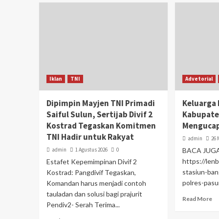
Iklan
TNI
Advetorial
Dipimpin Mayjen TNI Primadi
Keluarga
Saiful Sulun, Sertijab Divif 2
Kabupate
Kostrad Tegaskan Komitmen
Menguca
TNI Hadir untuk Rakyat
admin
26 
admin
1 Agustus 2026
0
BACA JUGA
https://len
Estafet Kepemimpinan Divif 2
stasiun-ban
Kostrad: Pangdivif Tegaskan,
polres-pasu
Komandan harus menjadi contoh
tauladan dan solusi bagi prajurit
Read More
Pendiv2- Serah Terima...