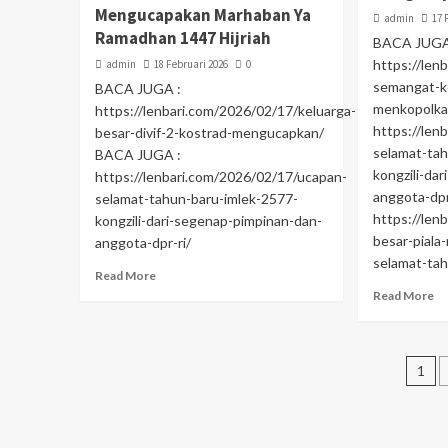
Mengucapakan Marhaban Ya
admin
17 
Ramadhan 1447 Hijriah
BACA JUGA
https://len
admin
18 Februari 2026
0
semangat-k
BACA JUGA :
menkopolka
https://lenbari.com/2026/02/17/keluarga-
https://len
besar-divif-2-kostrad-mengucapkan/
selamat-tah
BACA JUGA :
kongzili-da
https://lenbari.com/2026/02/17/ucapan-
anggota-dp
selamat-tahun-baru-imlek-2577-
https://len
kongzili-dari-segenap-pimpinan-dan-
besar-pial
anggota-dpr-ri/
selamat-ta
Read More
Read More
1