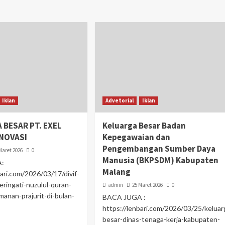
Iklan
Advetorial
Iklan
 BESAR PT. EXEL
Keluarga Besar Badan
INOVASI
Kepegawaian dan
Pengembangan Sumber Daya
Maret 2026
0
Manusia (BKPSDM) Kabupaten
A:
Malang
bari.com/2026/03/17/divif-
eringati-nuzulul-quran-
admin
25 Maret 2026
0
manan-prajurit-di-bulan-
BACA JUGA :
https://lenbari.com/2026/03/25/keluar
besar-dinas-tenaga-kerja-kabupaten-