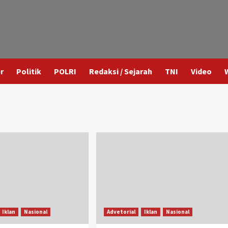
r
Politik
POLRI
Redaksi / Sejarah
TNI
Video
Iklan
Nasional
Advetorial
Iklan
Nasional