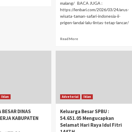
malang/ BACA JUGA :
https://lenbari.com/2026/03/24/arus-
wisata-taman-safari-indonesia-ii-
prigen-landai-lalu-lintas-tetap-lancar/
Read More
Iklan
Advetorial
Iklan
 BESAR DINAS
Keluarga Besar SPBU :
KERJA KABUPATEN
54.651.05 Mengucapkan
Selamat Hari Raya Idul Fitri
1447 H.