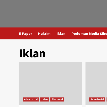
E Paper
Hukrim
Iklan
Pedoman Media Sibe
Iklan
Advetorial
Iklan
Nasional
Advetorial