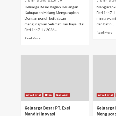
admin
25 Maret 2026
0
admin
25 
Keluarga Besar Bagian Keuangan
Mengucapkan
Kabupaten Malang Mengucapkan
Fitri 1447 
Dengan penuh keikhlasan
minna wa mi
mengucapkan Selamat Hari Raya Idul
dan batin...
Fitri 1447 H / 2026...
Read More
Read More
Advetorial
Iklan
Nasional
Advetorial
Keluarga Besar PT. Exel
Keluarga 
Mandiri Inovasi
Menguca