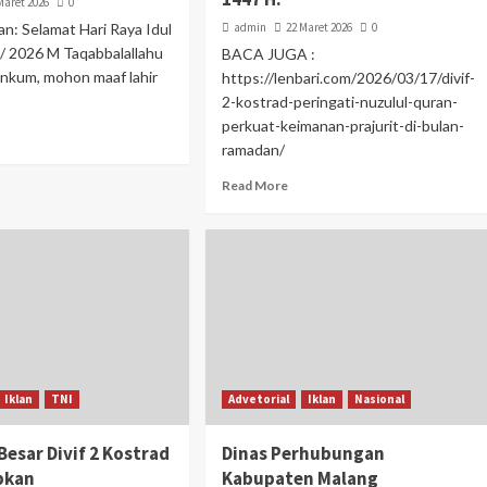
Maret 2026
0
: Selamat Hari Raya Idul
admin
22 Maret 2026
0
H / 2026 M Taqabbalallahu
BACA JUGA :
nkum, mohon maaf lahir
https://lenbari.com/2026/03/17/divif-
2-kostrad-peringati-nuzulul-quran-
perkuat-keimanan-prajurit-di-bulan-
ramadan/
Read More
Iklan
TNI
Advetorial
Iklan
Nasional
Besar Divif 2 Kostrad
Dinas Perhubungan
pkan
Kabupaten Malang