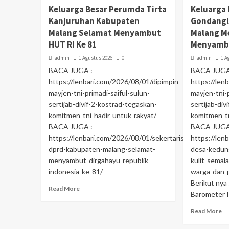
Keluarga Besar Perumda Tirta
Keluarga
Kanjuruhan Kabupaten
Gondangl
Malang Selamat Menyambut
Malang M
HUT RI Ke 81
Menyambu
admin
1 Agustus 2026
0
admin
1 A
BACA JUGA :
BACA JUGA
https://lenbari.com/2026/08/01/dipimpin-
https://len
mayjen-tni-primadi-saiful-sulun-
mayjen-tni-p
sertijab-divif-2-kostrad-tegaskan-
sertijab-di
komitmen-tni-hadir-untuk-rakyat/
komitmen-tn
BACA JUGA :
BACA JUGA
https://lenbari.com/2026/08/01/sekertaris-
https://len
dprd-kabupaten-malang-selamat-
desa-kedun
menyambut-dirgahayu-republik-
kulit-semal
indonesia-ke-81/
warga-dan
Berikut nya
Read More
Barometer I
Read More