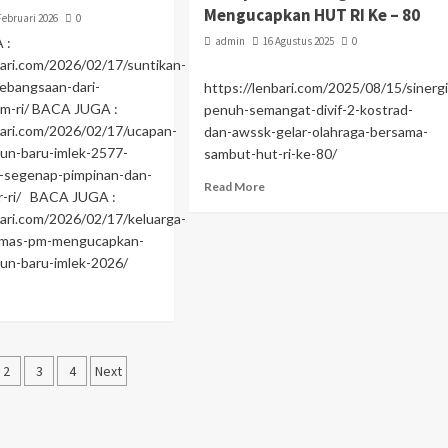
Mengucapkan HUT RI Ke – 80
Februari 2026
0
 :
admin
16 Agustus 2025
0
bari.com/2026/02/17/suntikan-
ebangsaan-dari-
https://lenbari.com/2025/08/15/sinergi
m-ri/ BACA JUGA :
penuh-semangat-divif-2-kostrad-
bari.com/2026/02/17/ucapan-
dan-awssk-gelar-olahraga-bersama-
un-baru-imlek-2577-
sambut-hut-ri-ke-80/
ri-segenap-pimpinan-dan-
Read More
r-ri/ BACA JUGA :
bari.com/2026/02/17/keluarga-
a-mas-pm-mengucapkan-
hun-baru-imlek-2026/
2
3
4
Next