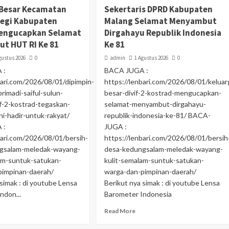
 Besar Kecamatan
Sekertaris DPRD Kabupaten
egi Kabupaten
Malang Selamat Menyambut
engucapkan Selamat
Dirgahayu Republik Indonesia
t HUT RI Ke 81
Ke 81
gustus 2026
0
admin
1 Agustus 2026
0
 :
BACA JUGA :
bari.com/2026/08/01/dipimpin-
https://lenbari.com/2026/08/01/keluar
rimadi-saiful-sulun-
besar-divif-2-kostrad-mengucapkan-
vif-2-kostrad-tegaskan-
selamat-menyambut-dirgahayu-
i-hadir-untuk-rakyat/
republik-indonesia-ke-81/ BACA-
 :
JUGA :
bari.com/2026/08/01/bersih-
https://lenbari.com/2026/08/01/bersih
gsalam-meledak-wayang-
desa-kedungsalam-meledak-wayang-
am-suntuk-satukan-
kulit-semalam-suntuk-satukan-
-pimpinan-daerah/
warga-dan-pimpinan-daerah/
 simak : di youtube Lensa
Berikut nya simak : di youtube Lensa
ndon...
Barometer Indonesia
Read More