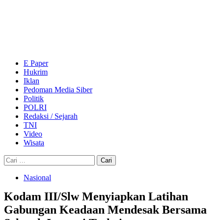
Skip
to
content
Primary
Menu
E Paper
Hukrim
Iklan
Pedoman Media Siber
Politik
POLRI
Redaksi / Sejarah
TNI
Video
Wisata
Cari
untuk:
Nasional
Kodam III/Slw Menyiapkan Latihan
Gabungan Keadaan Mendesak Bersama