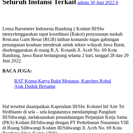
Seluruh Instansi Terkait
admin
30 Juni 2022
0
Lensa Barometer Indonesia Bandung || Kodam III/Slw
menyelenggarakan rapat koordinasi (Rakor) penyusunan naskah
Rencana Garis Besar (RGB) latihan komando tugas gabungan
penanganan keadaan mendesak untuk sektor wilayah Jawa Barat,
diselenggarakan di ruang R.A. Kosasih Jl. Aceh No. 69 Kota
Bandung, Jawa Barat berlangsung selama 2 hari, tanggal 28 dan 29
Juni 2022.
BACA JUGA:
RAT Kopsa Karya Bakti Menanas, Kapolres Rohul
Ajak Duduk Bersama
Hal tersebut disampaikan Kapendam III/Slw Kolonel Inf Arie Tri
Hedhianto di sela – sela kegiatannya mendampingi Pangdam
III/Siliwangi, melaksanakan penandatangan Perjanjian Kerja Sama
(PKS) Kodam III/Siliwangi dengan PT Perkebunan Nusantara VIII
di Ruang Silihwangi Kodam III/Siliwangi Jl. Aceh No. 69 Kota