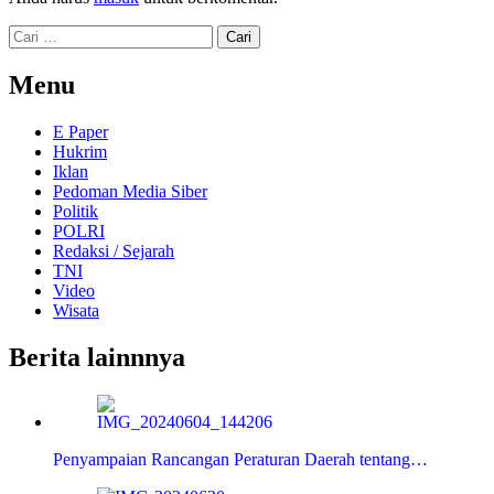
Cari
untuk:
Menu
E Paper
Hukrim
Iklan
Pedoman Media Siber
Politik
POLRI
Redaksi / Sejarah
TNI
Video
Wisata
Berita lainnnya
Penyampaian Rancangan Peraturan Daerah tentang…