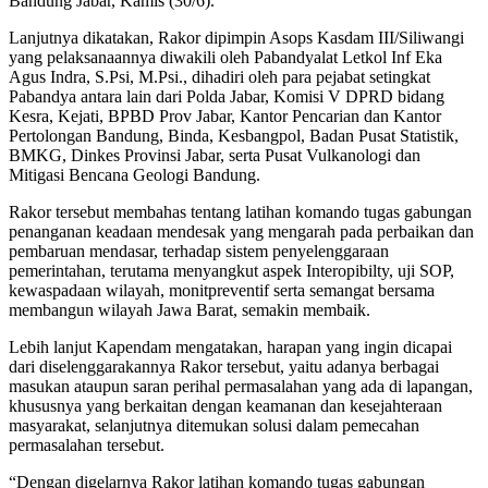
Bandung Jabar, Kamis (30/6).
Lanjutnya dikatakan, Rakor dipimpin Asops Kasdam III/Siliwangi
yang pelaksanaannya diwakili oleh Pabandyalat Letkol Inf Eka
Agus Indra, S.Psi, M.Psi., dihadiri oleh para pejabat setingkat
Pabandya antara lain dari Polda Jabar, Komisi V DPRD bidang
Kesra, Kejati, BPBD Prov Jabar, Kantor Pencarian dan Kantor
Pertolongan Bandung, Binda, Kesbangpol, Badan Pusat Statistik,
BMKG, Dinkes Provinsi Jabar, serta Pusat Vulkanologi dan
Mitigasi Bencana Geologi Bandung.
Rakor tersebut membahas tentang latihan komando tugas gabungan
penanganan keadaan mendesak yang mengarah pada perbaikan dan
pembaruan mendasar, terhadap sistem penyelenggaraan
pemerintahan, terutama menyangkut aspek Interopibilty, uji SOP,
kewaspadaan wilayah, monitpreventif serta semangat bersama
membangun wilayah Jawa Barat, semakin membaik.
Lebih lanjut Kapendam mengatakan, harapan yang ingin dicapai
dari diselenggarakannya Rakor tersebut, yaitu adanya berbagai
masukan ataupun saran perihal permasalahan yang ada di lapangan,
khususnya yang berkaitan dengan keamanan dan kesejahteraan
masyarakat, selanjutnya ditemukan solusi dalam pemecahan
permasalahan tersebut.
“Dengan digelarnya Rakor latihan komando tugas gabungan