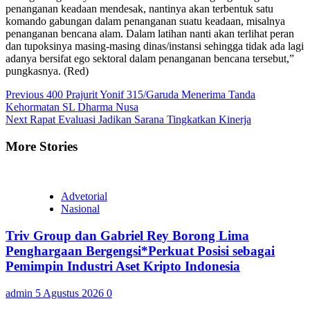
penanganan keadaan mendesak, nantinya akan terbentuk satu
komando gabungan dalam penanganan suatu keadaan, misalnya
penanganan bencana alam. Dalam latihan nanti akan terlihat peran
dan tupoksinya masing-masing dinas/instansi sehingga tidak ada lagi
adanya bersifat ego sektoral dalam penanganan bencana tersebut,”
pungkasnya. (Red)
Continue
Previous
400 Prajurit Yonif 315/Garuda Menerima Tanda
Kehormatan SL Dharma Nusa
Reading
Next
Rapat Evaluasi Jadikan Sarana Tingkatkan Kinerja
More Stories
Advetorial
Nasional
Triv Group dan Gabriel Rey Borong Lima
Penghargaan Bergengsi*Perkuat Posisi sebagai
Pemimpin Industri Aset Kripto Indonesia
admin
5 Agustus 2026
0