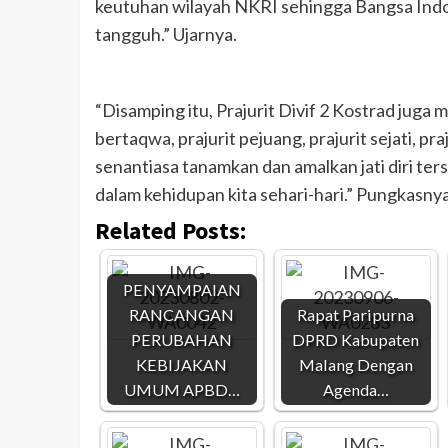
keutuhan wilayah NKRI sehingga Bangsa Indon
tangguh.” Ujarnya.
“Disamping itu, Prajurit Divif 2 Kostrad juga mem
bertaqwa, prajurit pejuang, prajurit sejati, pra
senantiasa tanamkan dan amalkan jati diri te
dalam kehidupan kita sehari-hari.” Pungkasnya
Related Posts:
PENYAMPAIAN
RANCANGAN
Rapat Paripurna
PERUBAHAN
DPRD Kabupaten
KEBIJAKAN
Malang Dengan
UMUM APBD…
Agenda…