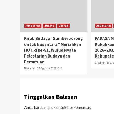
Advetorial
Budaya
Daerah
Advetorial
Kirab Budaya “Sumberporong
PAKASA M
untuk Nusantara” Meriahkan
Kukuhkan
HUT RI ke-81, Wujud Nyata
2026–203
Pelestarian Budaya dan
Kabupate
Persatuan
admin
2 A
admin
5 Agustus 2026
0
Tinggalkan Balasan
Anda harus
masuk
untuk berkomentar.