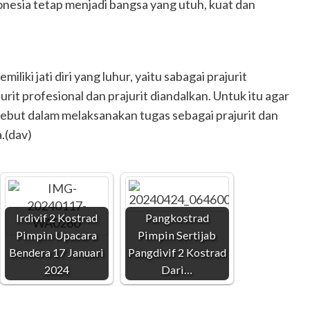
esia tetap menjadi bangsa yang utuh, kuat dan
iliki jati diri yang luhur, yaitu sabagai prajurit
jurit profesional dan prajurit diandalkan. Untuk itu agar
rsebut dalam melaksanakan tugas sebagai prajurit dan
.(dav)
Irdivif 2 Kostrad
Pangkostrad
Pimpin Upacara
Pimpin Sertijab
Bendera 17 Januari
Pangdivif 2 Kostrad
2024
Dari…