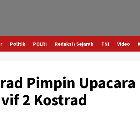
r
Politik
POLRI
Redaksi / Sejarah
TNI
Video
trad Pimpin Upacara
vif 2 Kostrad