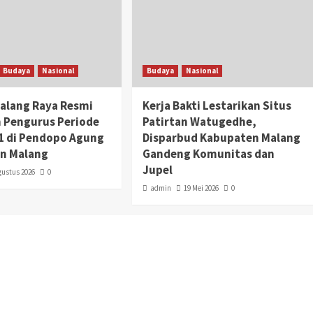
Budaya
Nasional
Budaya
Nasional
alang Raya Resmi
Kerja Bakti Lestarikan Situs
 Pengurus Periode
Patirtan Watugedhe,
1 di Pendopo Agung
Disparbud Kabupaten Malang
n Malang
Gandeng Komunitas dan
Jupel
gustus 2026
0
admin
19 Mei 2026
0