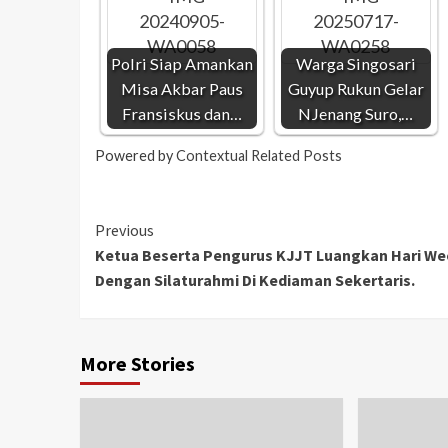
Polri Siap Amankan
Warga Singosari
Misa Akbar Paus
Guyup Rukun Gelar
Fransiskus dan…
NJenang Suro,…
Powered by
Contextual Related Posts
Previous
Ketua Beserta Pengurus KJJT Luangkan Hari W
Dengan Silaturahmi Di Kediaman Sekertaris.
More Stories