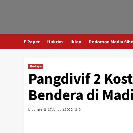
E Paper
Hukrim
Iklan
Pedoman Media Sibe
Budaya
Pangdivif 2 Kos
Bendera di Madi
admin
17 Januari 2022
0