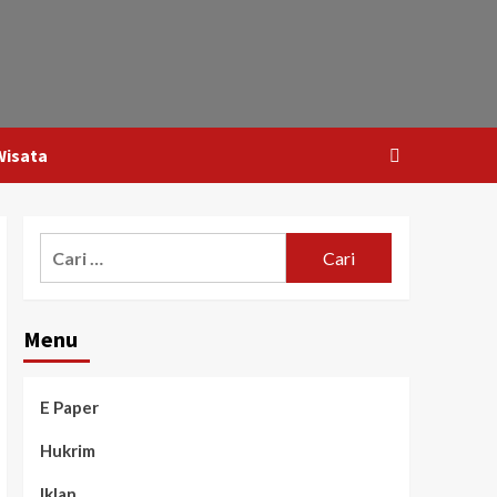
Wisata
Menu
E Paper
Hukrim
Iklan