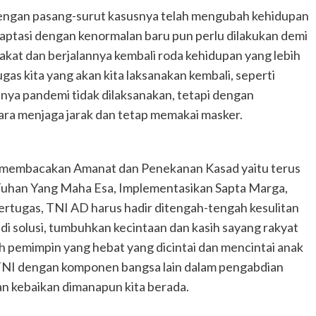
 dengan pasang-surut kasusnya telah mengubah kehidupan
daptasi dengan kenormalan baru pun perlu dilakukan demi
at dan berjalannya kembali roda kehidupan yang lebih
gas kita yang akan kita laksanakan kembali, seperti
nya pandemi tidak dilaksanakan, tetapi dengan
ra menjaga jarak dan tetap memakai masker.
d membacakan Amanat dan Penekanan Kasad yaitu terus
Tuhan Yang Maha Esa, Implementasikan Sapta Marga,
ertugas, TNI AD harus hadir ditengah-tengah kesulitan
i solusi, tumbuhkan kecintaan dan kasih sayang rakyat
h pemimpin yang hebat yang dicintai dan mencintai anak
 TNI dengan komponen bangsa lain dalam pengabdian
n kebaikan dimanapun kita berada.