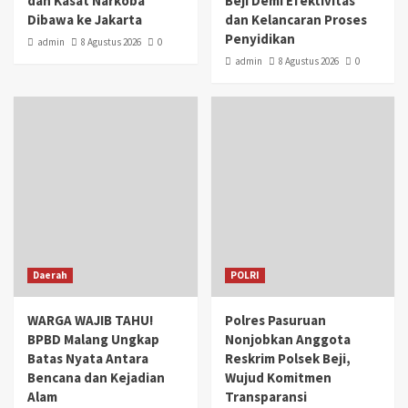
dan Kasat Narkoba
Beji Demi Efektivitas
Dibawa ke Jakarta
dan Kelancaran Proses
Penyidikan
admin
8 Agustus 2026
0
admin
8 Agustus 2026
0
Daerah
POLRI
WARGA WAJIB TAHU!
Polres Pasuruan
BPBD Malang Ungkap
Nonjobkan Anggota
Batas Nyata Antara
Reskrim Polsek Beji,
Bencana dan Kejadian
Wujud Komitmen
Alam
Transparansi