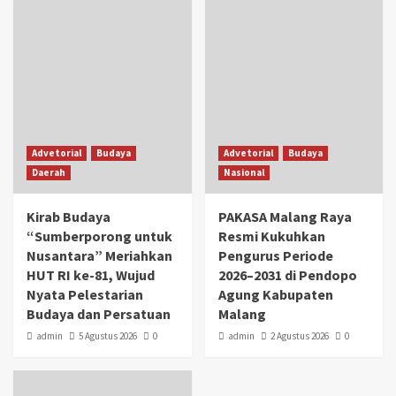
Advetorial
Budaya
Advetorial
Budaya
Daerah
Nasional
Kirab Budaya
PAKASA Malang Raya
“Sumberporong untuk
Resmi Kukuhkan
Nusantara” Meriahkan
Pengurus Periode
HUT RI ke-81, Wujud
2026–2031 di Pendopo
Nyata Pelestarian
Agung Kabupaten
Budaya dan Persatuan
Malang
admin
5 Agustus 2026
0
admin
2 Agustus 2026
0