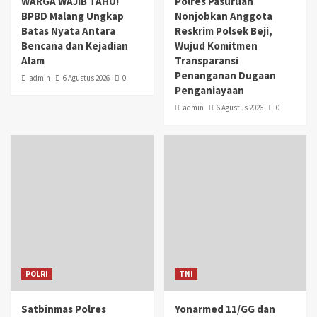
WARGA WAJIB TAHU!
Polres Pasuruan
BPBD Malang Ungkap
Nonjobkan Anggota
Batas Nyata Antara
Reskrim Polsek Beji,
Bencana dan Kejadian
Wujud Komitmen
Alam
Transparansi
Penanganan Dugaan
admin
6 Agustus 2026
0
Penganiayaan
admin
6 Agustus 2026
0
POLRI
TNI
Satbinmas Polres
Yonarmed 11/GG dan