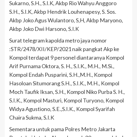
Sukarno, S.H., S.I.K, Akbp Rio Wahyu Anggoro
S.H., S.I.K, Akbp Hendrik Louhenapesy, S. Sos.
Akbp Joko Agus Wulantoro, S,H, Akbp Maryono,
Akbp Joko Dwi Harsono, S.I.K
Surat telegram kapolda metro jaya nomor
:STR/2478/XII/KEP/2021 naik pangkat Akp ke
Kompol terdapat 9 personel diantaranya Kompol
Arif Purnama Oktora, S. H., S.I.K., M.H., M.Si.,
Kompol Endah Pusparini, S.H.,M.H., Kompol
Hasoloan Situmorang S.H., S.I.K., M.H., Kompol
Moch Taufik Iksan, S.H., Kompol Niko Purba S. H.,
S.I.K., Kompol Masturi, Kompol Turyono, Kompol
Widya Agustiono, S.E.,S.I.K., Kompol Syarifah
Chaira Sukma, S.I.K
Sementara untuk pama Polres Metro Jakarta