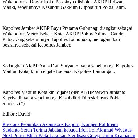
Wakapolresta Bogor Kota. Posisinya diisi oleh AKBP Ridwan
Maliki, sebelumnya Kasubdit Gakkum Ditpolairud Polda Jatim.
Kapolres Jember AKBP Bayu Pratama Gubunagi diangkat sebagai
Wakapolres Metro Bekasi Kota. AKBP Bobby Adimas Candra
Putra, yang sebelumnya Kapolres Lamongan, menggantikan
posisinya sebagai Kapolres Jember.
Sedangkan AKBP Agus Dwi Suryanto, yang sebelumnya Kapolres
Madiun Kota, kini menjabat sebagai Kapolres Lamongan.
Kapolres Madiun Kota kini dijabat oleh AKBP Wiwin Junianto
Supriyadi, yang sebelumnya Kasubdit 4 Ditreskrimsus Polda
Sumsel. (*)
Editor : David
Continue
Previous
Pelantikan Astamaops Kapolri, Komjen Pol Imam
Sugianto Serah Terima Jabatan kepada Irjen Pol Akhmad Wiyagus
Reading
Next
Polres Blitar Kota Lakukan Sterilisasi Gereja Jamin Keamanan