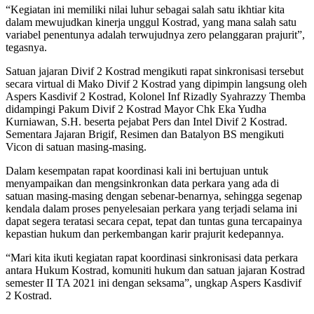
“Kegiatan ini memiliki nilai luhur sebagai salah satu ikhtiar kita
dalam mewujudkan kinerja unggul Kostrad, yang mana salah satu
variabel penentunya adalah terwujudnya zero pelanggaran prajurit”,
tegasnya.
Satuan jajaran Divif 2 Kostrad mengikuti rapat sinkronisasi tersebut
secara virtual di Mako Divif 2 Kostrad yang dipimpin langsung oleh
Aspers Kasdivif 2 Kostrad, Kolonel Inf Rizadly Syahrazzy Themba
didampingi Pakum Divif 2 Kostrad Mayor Chk Eka Yudha
Kurniawan, S.H. beserta pejabat Pers dan Intel Divif 2 Kostrad.
Sementara Jajaran Brigif, Resimen dan Batalyon BS mengikuti
Vicon di satuan masing-masing.
Dalam kesempatan rapat koordinasi kali ini bertujuan untuk
menyampaikan dan mengsinkronkan data perkara yang ada di
satuan masing-masing dengan sebenar-benarnya, sehingga segenap
kendala dalam proses penyelesaian perkara yang terjadi selama ini
dapat segera teratasi secara cepat, tepat dan tuntas guna tercapainya
kepastian hukum dan perkembangan karir prajurit kedepannya.
“Mari kita ikuti kegiatan rapat koordinasi sinkronisasi data perkara
antara Hukum Kostrad, komuniti hukum dan satuan jajaran Kostrad
semester II TA 2021 ini dengan seksama”, ungkap Aspers Kasdivif
2 Kostrad.