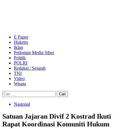
Skip
to
content
Primary
Menu
E Paper
Hukrim
Iklan
Pedoman Media Siber
Politik
POLRI
Redaksi / Sejarah
TNI
Video
Wisata
Cari
untuk:
Nasional
Satuan Jajaran Divif 2 Kostrad Ikuti
Rapat Koordinasi Komuniti Hukum