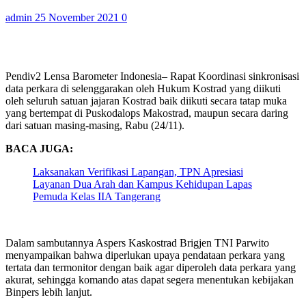
admin
25 November 2021
0
Pendiv2 Lensa Barometer Indonesia– Rapat Koordinasi sinkronisasi
data perkara di selenggarakan oleh Hukum Kostrad yang diikuti
oleh seluruh satuan jajaran Kostrad baik diikuti secara tatap muka
yang bertempat di Puskodalops Makostrad, maupun secara daring
dari satuan masing-masing, Rabu (24/11).
BACA JUGA:
Laksanakan Verifikasi Lapangan, TPN Apresiasi
Layanan Dua Arah dan Kampus Kehidupan Lapas
Pemuda Kelas IIA Tangerang
Dalam sambutannya Aspers Kaskostrad Brigjen TNI Parwito
menyampaikan bahwa diperlukan upaya pendataan perkara yang
tertata dan termonitor dengan baik agar diperoleh data perkara yang
akurat, sehingga komando atas dapat segera menentukan kebijakan
Binpers lebih lanjut.