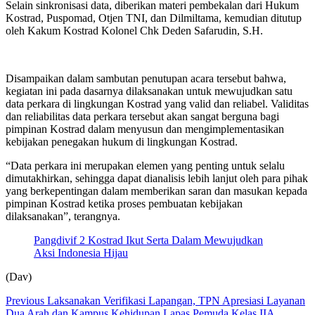
Selain sinkronisasi data, diberikan materi pembekalan dari Hukum
Kostrad, Puspomad, Otjen TNI, dan Dilmiltama, kemudian ditutup
oleh Kakum Kostrad Kolonel Chk Deden Safarudin, S.H.
Disampaikan dalam sambutan penutupan acara tersebut bahwa,
kegiatan ini pada dasarnya dilaksanakan untuk mewujudkan satu
data perkara di lingkungan Kostrad yang valid dan reliabel. Validitas
dan reliabilitas data perkara tersebut akan sangat berguna bagi
pimpinan Kostrad dalam menyusun dan mengimplementasikan
kebijakan penegakan hukum di lingkungan Kostrad.
“Data perkara ini merupakan elemen yang penting untuk selalu
dimutakhirkan, sehingga dapat dianalisis lebih lanjut oleh para pihak
yang berkepentingan dalam memberikan saran dan masukan kepada
pimpinan Kostrad ketika proses pembuatan kebijakan
dilaksanakan”, terangnya.
Pangdivif 2 Kostrad Ikut Serta Dalam Mewujudkan
Aksi Indonesia Hijau
(Dav)
Continue
Previous
Laksanakan Verifikasi Lapangan, TPN Apresiasi Layanan
Dua Arah dan Kampus Kehidupan Lapas Pemuda Kelas IIA