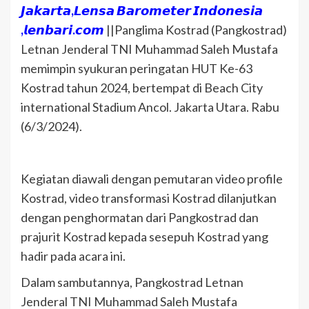
𝙅𝙖𝙠𝙖𝙧𝙩𝙖,𝙇𝙚𝙣𝙨𝙖 𝘽𝙖𝙧𝙤𝙢𝙚𝙩𝙚𝙧 𝙄𝙣𝙙𝙤𝙣𝙚𝙨𝙞𝙖
,𝙡𝙚𝙣𝙗𝙖𝙧𝙞.𝙘𝙤𝙢
||Panglima Kostrad (Pangkostrad)
Letnan Jenderal TNI Muhammad Saleh Mustafa
memimpin syukuran peringatan HUT Ke-63
Kostrad tahun 2024, bertempat di Beach City
international Stadium Ancol. Jakarta Utara. Rabu
(6/3/2024).
Kegiatan diawali dengan pemutaran video profile
Kostrad, video transformasi Kostrad dilanjutkan
dengan penghormatan dari Pangkostrad dan
prajurit Kostrad kepada sesepuh Kostrad yang
hadir pada acara ini.
Dalam sambutannya, Pangkostrad Letnan
Jenderal TNI Muhammad Saleh Mustafa