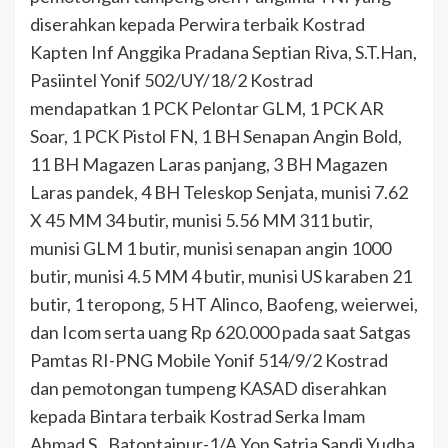
diserahkan kepada Perwira terbaik Kostrad
Kapten Inf Anggika Pradana Septian Riva, S.T.Han,
Pasiintel Yonif 502/UY/18/2 Kostrad
mendapatkan 1 PCK Pelontar GLM, 1 PCK AR
Soar, 1 PCK Pistol FN, 1 BH Senapan Angin Bold,
11 BH Magazen Laras panjang, 3 BH Magazen
Laras pandek, 4 BH Teleskop Senjata, munisi 7.62
X 45 MM 34 butir, munisi 5.56 MM 311 butir,
munisi GLM 1 butir, munisi senapan angin 1000
butir, munisi 4.5 MM 4 butir, munisi US karaben 21
butir, 1 teropong, 5 HT Alinco, Baofeng, weierwei,
dan Icom serta uang Rp 620.000 pada saat Satgas
Pamtas RI-PNG Mobile Yonif 514/9/2 Kostrad
dan pemotongan tumpeng KASAD diserahkan
kepada Bintara terbaik Kostrad Serka Imam
Ahmad S., Batontaipur-1/A Yon Satria Sandi Yudha