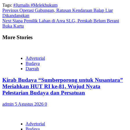
Tags:
#Jurnalis #Melekhukum
Continue
Previous
Operasi Gabungan, Ratusan Kendaraan Balap Liar
Dikandangkan
Reading
Next
Siapa Pemilik Lahan di Area SLG, Pemkab Belum Berani
Buka Kartu
More Stories
Advetorial
Budaya
Daerah
Kirab Budaya “Sumberporong untuk Nusantara”
Meriahkan HUT RI ke-81, Wujud Nyata
Pelestarian Budaya dan Persatuan
admin
5 Agustus 2026
0
Advetorial
Budaya