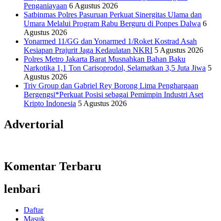
Penganiayaan
6 Agustus 2026
Satbinmas Polres Pasuruan Perkuat Sinergitas Ulama dan
Umara Melalui Program Rabu Berguru di Ponpes Dalwa
6
Agustus 2026
Yonarmed 11/GG dan Yonarmed 1/Roket Kostrad Asah
Kesiapan Prajurit Jaga Kedaulatan NKRI
5 Agustus 2026
Polres Metro Jakarta Barat Musnahkan Bahan Baku
Narkotika 1,1 Ton Carisoprodol, Selamatkan 3,5 Juta Jiwa
5
Agustus 2026
Triv Group dan Gabriel Rey Borong Lima Penghargaan
Bergengsi*Perkuat Posisi sebagai Pemimpin Industri Aset
Kripto Indonesia
5 Agustus 2026
Advertorial
Komentar Terbaru
lenbari
Daftar
Masuk