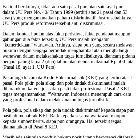
Faktual berikutnya, tidak ada satu pasal pun atau satu ayat pun
dalam UU Pers No. 40/ Tahun 1999 (terdiri atas 21 pasal dan 53
ayat) yang mengamanatkan paham diskriminatif. Justru sebaliknya,
UU Pers produk reformasi tersebut anti-diskriminasi.
Dalam kontek liputan atas fakta peristiwa, fakta pendapat maupun
gabungan dua fakta tersebut, UU Pers malah mengatur
“kemerdekaan” wartawan. Artinya, siapa pun yang secara melawan
hukum dengan sengaja bertindak menghambat atau menghalangi
wartawan dalam melaksanakan tugas jurnalistiknya, diancam pidana
penjara paling lama 2 (dua) tahun atau denda maksimal Rp 500 juta
(Pasal 18, ayat 1, UU Pers).
Pakai juga kacamata Kode Etik Jurnalistik (KEJ) yang terdiri atas 11
pasal. Pola pikir, pola sikap dan pola tindak diskriminatif malah
diharamkan, karena jelas dan pasti tidak profesional. Pasal 2 KEJ
tegas mengamanatkan, “Wartawan Indonesia menempuh cara-cara
yang profesional dalam melaksanakan tugas jurnalistik.”
Pola pikir, pola sikap dan pola tindak diskriminatif kepada siapa pun
pastilah menabrak KEJ. Baik kepada sesama wartawan maupun
kepada sumber berita, siapa pun orangnya. Hal tersebut tegas
diamanatkan di Pasal 8 KEJ.
Masih ada sejumlah produk hukum positif yang berpotensi ditabrak