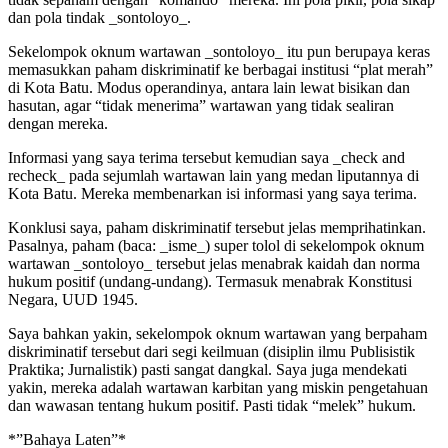
dan pola tindak _sontoloyo_.
Sekelompok oknum wartawan _sontoloyo_ itu pun berupaya keras
memasukkan paham diskriminatif ke berbagai institusi “plat merah”
di Kota Batu. Modus operandinya, antara lain lewat bisikan dan
hasutan, agar “tidak menerima” wartawan yang tidak sealiran
dengan mereka.
Informasi yang saya terima tersebut kemudian saya _check and
recheck_ pada sejumlah wartawan lain yang medan liputannya di
Kota Batu. Mereka membenarkan isi informasi yang saya terima.
Konklusi saya, paham diskriminatif tersebut jelas memprihatinkan.
Pasalnya, paham (baca: _isme_) super tolol di sekelompok oknum
wartawan _sontoloyo_ tersebut jelas menabrak kaidah dan norma
hukum positif (undang-undang). Termasuk menabrak Konstitusi
Negara, UUD 1945.
Saya bahkan yakin, sekelompok oknum wartawan yang berpaham
diskriminatif tersebut dari segi keilmuan (disiplin ilmu Publisistik
Praktika; Jurnalistik) pasti sangat dangkal. Saya juga mendekati
yakin, mereka adalah wartawan karbitan yang miskin pengetahuan
dan wawasan tentang hukum positif. Pasti tidak “melek” hukum.
*”Bahaya Laten”*