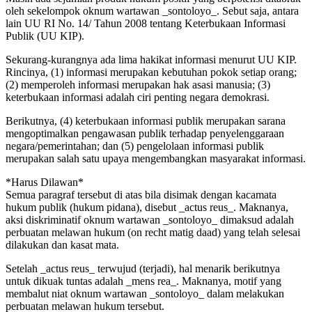
oleh sekelompok oknum wartawan _sontoloyo_. Sebut saja, antara
lain UU RI No. 14/ Tahun 2008 tentang Keterbukaan Informasi
Publik (UU KIP).
Sekurang-kurangnya ada lima hakikat informasi menurut UU KIP.
Rincinya, (1) informasi merupakan kebutuhan pokok setiap orang;
(2) memperoleh informasi merupakan hak asasi manusia; (3)
keterbukaan informasi adalah ciri penting negara demokrasi.
Berikutnya, (4) keterbukaan informasi publik merupakan sarana
mengoptimalkan pengawasan publik terhadap penyelenggaraan
negara/pemerintahan; dan (5) pengelolaan informasi publik
merupakan salah satu upaya mengembangkan masyarakat informasi.
*Harus Dilawan*
Semua paragraf tersebut di atas bila disimak dengan kacamata
hukum publik (hukum pidana), disebut _actus reus_. Maknanya,
aksi diskriminatif oknum wartawan _sontoloyo_ dimaksud adalah
perbuatan melawan hukum (on recht matig daad) yang telah selesai
dilakukan dan kasat mata.
Setelah _actus reus_ terwujud (terjadi), hal menarik berikutnya
untuk dikuak tuntas adalah _mens rea_. Maknanya, motif yang
membalut niat oknum wartawan _sontoloyo_ dalam melakukan
perbuatan melawan hukum tersebut.