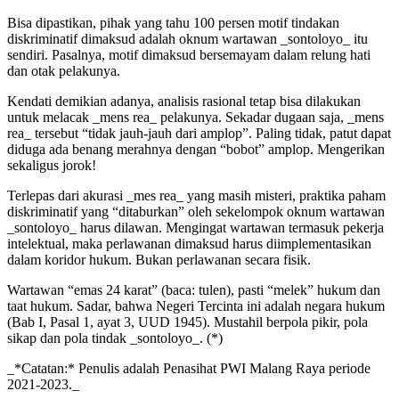
Bisa dipastikan, pihak yang tahu 100 persen motif tindakan
diskriminatif dimaksud adalah oknum wartawan _sontoloyo_ itu
sendiri. Pasalnya, motif dimaksud bersemayam dalam relung hati
dan otak pelakunya.
Kendati demikian adanya, analisis rasional tetap bisa dilakukan
untuk melacak _mens rea_ pelakunya. Sekadar dugaan saja, _mens
rea_ tersebut “tidak jauh-jauh dari amplop”. Paling tidak, patut dapat
diduga ada benang merahnya dengan “bobot” amplop. Mengerikan
sekaligus jorok!
Terlepas dari akurasi _mes rea_ yang masih misteri, praktika paham
diskriminatif yang “ditaburkan” oleh sekelompok oknum wartawan
_sontoloyo_ harus dilawan. Mengingat wartawan termasuk pekerja
intelektual, maka perlawanan dimaksud harus diimplementasikan
dalam koridor hukum. Bukan perlawanan secara fisik.
Wartawan “emas 24 karat” (baca: tulen), pasti “melek” hukum dan
taat hukum. Sadar, bahwa Negeri Tercinta ini adalah negara hukum
(Bab I, Pasal 1, ayat 3, UUD 1945). Mustahil berpola pikir, pola
sikap dan pola tindak _sontoloyo_. (*)
_*Catatan:* Penulis adalah Penasihat PWI Malang Raya periode
2021-2023._