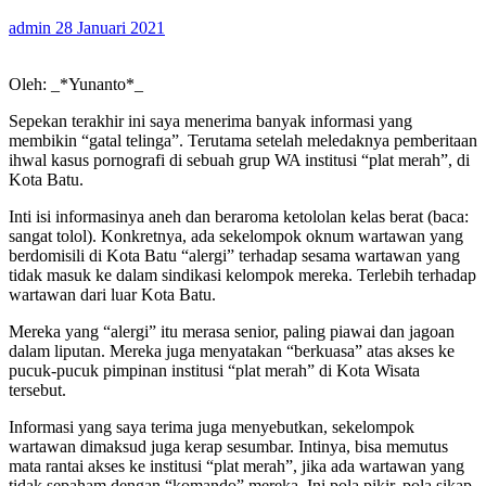
admin
28 Januari 2021
Oleh: _*Yunanto*_
Sepekan terakhir ini saya menerima banyak informasi yang
membikin “gatal telinga”. Terutama setelah meledaknya pemberitaan
ihwal kasus pornografi di sebuah grup WA institusi “plat merah”, di
Kota Batu.
Inti isi informasinya aneh dan beraroma ketololan kelas berat (baca:
sangat tolol). Konkretnya, ada sekelompok oknum wartawan yang
berdomisili di Kota Batu “alergi” terhadap sesama wartawan yang
tidak masuk ke dalam sindikasi kelompok mereka. Terlebih terhadap
wartawan dari luar Kota Batu.
Mereka yang “alergi” itu merasa senior, paling piawai dan jagoan
dalam liputan. Mereka juga menyatakan “berkuasa” atas akses ke
pucuk-pucuk pimpinan institusi “plat merah” di Kota Wisata
tersebut.
Informasi yang saya terima juga menyebutkan, sekelompok
wartawan dimaksud juga kerap sesumbar. Intinya, bisa memutus
mata rantai akses ke institusi “plat merah”, jika ada wartawan yang
tidak sepaham dengan “komando” mereka. Ini pola pikir, pola sikap