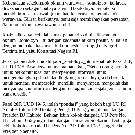
Keberadaan sekelompok oknum wartawan _sontoloyo_ itu layak
diwaspadai sebagai “bahaya laten”. Hakikatnya, berpotensi
membikin rusak marwah (martabat, kehormatan, kemuliaan)
wartawan. Giliran berikutnya, tentu saja membahayakan persatuan
(kerukunan) antar-wartawan sendiri.
Rasionalitasnya, cobalah simak paham diskriminatif segelintir
oknum _sontoloyo_ itu dengan kacamata hukum positif. Mulailah
dengan memakai kacamata hukum positif tertinggi di Negeri
Tercinta ini, yaitu Konstitusi Negara RI.
Jelas, paham diskriminatif para _sontoloyo_ itu menabrak Pasal 28F,
UUD 1945. Pasal tersebut mengamanatkan, “Setiap orang berhak
untuk berkomunikasi dan memperoleh informasi untuk
mengembangkan pribadi dan lingkungan sosialnya, serta berhak
untuk mencari, memperoleh, memiliki, menyimpan, mengolah dan
menyampaikan informasi dengan menggunakan segala jenis saluran
yang tersedia.”
Pasal 28F, UUD 1945, itulah “pondasi” yang kokoh bagi UU RI
No. 40/ Tahun 1999 tentang Pers (UU Pers) yang ditandatangani
Presiden BJ Habibie. Bahkan lebih kokoh daripada UU Pers No.
11/ Tahun 1966 yang ditandatangani Presiden Soekarno. Tentu juga
lebih kokoh daripada UU Pers No. 21/ Tahun 1982 yang diteken
Presiden Soeharto.