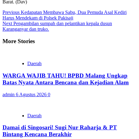
Barat. (Dav)
Continue
Previous
Kedapatan Membawa Sabu, Dua Pemuda Asal Kediri
Harus Mendekam di Polsek Pakisaji
Reading
Next
Pengambilan sumpah dan pelantikan kepala dusun
Karanganyar dan truko.
More Stories
Daerah
WARGA WAJIB TAHU! BPBD Malang Ungkap
Batas Nyata Antara Bencana dan Kejadian Alam
admin
6 Agustus 2026
0
Daerah
Damai di Singosari! Sugi Nur Raharja & PT
Bintang Kencana Berakhir