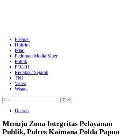
Skip
to
content
Primary
Menu
E Paper
Hukrim
Iklan
Pedoman Media Siber
Politik
POLRI
Redaksi / Sejarah
TNI
Video
Wisata
Cari
untuk:
Daerah
Menuju Zona Integritas Pelayanan
Publik, Polres Kaimana Polda Papua