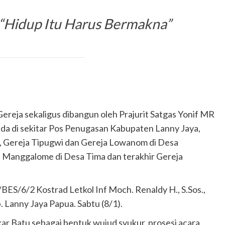
: “Hidup Itu Harus Bermakna”
eja sekaligus dibangun oleh Prajurit Satgas Yonif MR
da di sekitar Pos Penugasan Kabupaten Lanny Jaya,
y, Gereja Tipugwi dan Gereja Lowanom di Desa
a Manggalome di Desa Tima dan terakhir Gereja
ES/6/2 Kostrad Letkol Inf Moch. Renaldy H., S.Sos.,
ab. Lanny Jaya Papua. Sabtu (8/1).
kar Batu sebagai bentuk wujud syukur, prosesi acara