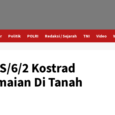
r
Politik
POLRI
Redaksi / Sejarah
TNI
Video
S/6/2 Kostrad
aian Di Tanah