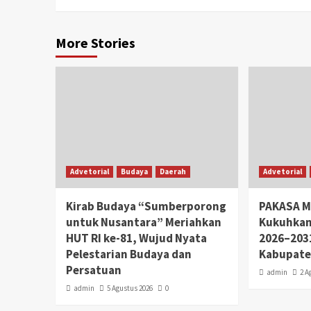
More Stories
Advetorial
Budaya
Daerah
Advetorial
Kirab Budaya “Sumberporong
PAKASA M
untuk Nusantara” Meriahkan
Kukuhkan
HUT RI ke-81, Wujud Nyata
2026–203
Pelestarian Budaya dan
Kabupate
Persatuan
admin
2 A
admin
5 Agustus 2026
0