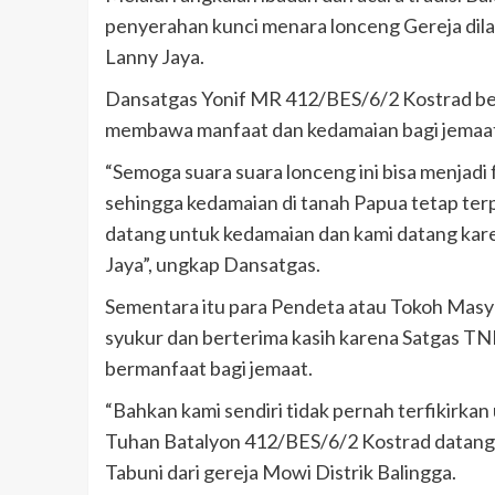
penyerahan kunci menara lonceng Gereja dilak
Lanny Jaya.
Dansatgas Yonif MR 412/BES/6/2 Kostrad ber
membawa manfaat dan kedamaian bagi jemaat 
“Semoga suara suara lonceng ini bisa menjadi 
sehingga kedamaian di tanah Papua tetap terpel
datang untuk kedamaian dan kami datang kar
Jaya”, ungkap Dansatgas.
Sementara itu para Pendeta atau Tokoh Masy
syukur dan berterima kasih karena Satgas T
bermanfaat bagi jemaat.
“Bahkan kami sendiri tidak pernah terfikirkan
Tuhan Batalyon 412/BES/6/2 Kostrad datang 
Tabuni dari gereja Mowi Distrik Balingga.