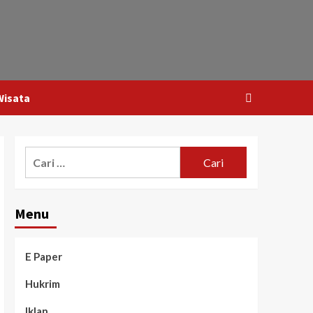
Wisata
Menu
E Paper
Hukrim
Iklan