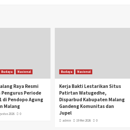
Budaya
Nasional
Budaya
Nasional
alang Raya Resmi
Kerja Bakti Lestarikan Situs
 Pengurus Periode
Patirtan Watugedhe,
1 di Pendopo Agung
Disparbud Kabupaten Malang
n Malang
Gandeng Komunitas dan
Jupel
gustus 2026
0
admin
19 Mei 2026
0