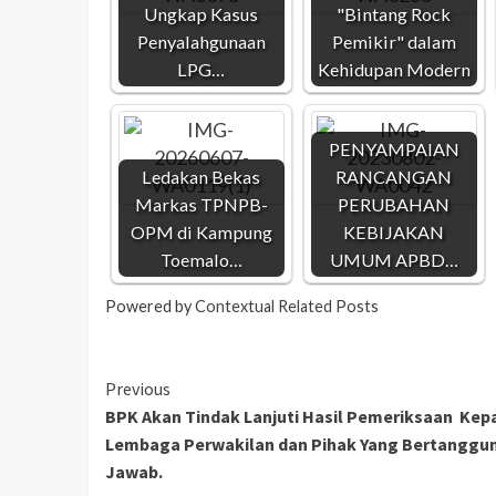
Ungkap Kasus
"Bintang Rock
Penyalahgunaan
Pemikir" dalam
LPG…
Kehidupan Modern
PENYAMPAIAN
Ledakan Bekas
RANCANGAN
Markas TPNPB-
PERUBAHAN
OPM di Kampung
KEBIJAKAN
Toemalo…
UMUM APBD…
Powered by
Contextual Related Posts
Previous
BPK Akan Tindak Lanjuti Hasil Pemeriksaan Kep
Lembaga Perwakilan dan Pihak Yang Bertanggu
Jawab.