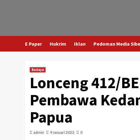
E Paper
Hukrim
Iklan
Pedoman Media Sibe
Budaya
Lonceng 412/BE
Pembawa Kedam
Papua
admin
9 Januari 2022
0