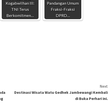
Kogabwilhan III:
Pandangan Umum
TNI Terus
Fraksi-Fraksi
Berkomitmen…
DPRD…
Next
ada
Destinasi Wisata Watu Gedhek Jambewangi Kembali
ng
di Buka Perhari ini.