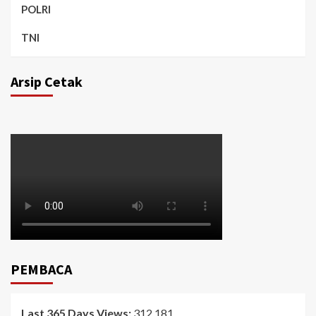
POLRI
TNI
Arsip Cetak
PEMBACA
Last 365 Days Views:
312,181