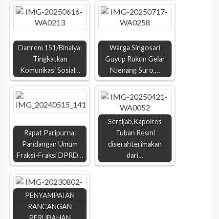
Danrem 151/Binaiya:
Warga Singosari
Tingkatkan
Guyup Rukun Gelar
Komunikasi Sosial…
NJenang Suro,…
Sertijab,Kapolres
Rapat Paripurna:
Tuban Resmi
Pandangan Umum
diserahterimakan
Fraksi-Fraksi DPRD…
dari…
PENYAMPAIAN
RANCANGAN
PERUBAHAN