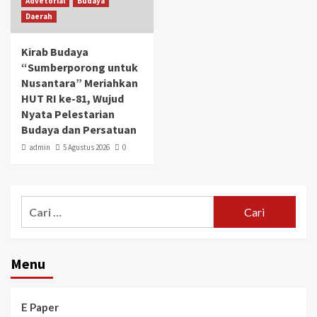
Advetorial
Budaya
Daerah
Kirab Budaya
“Sumberporong untuk
Nusantara” Meriahkan
HUT RI ke-81, Wujud
Nyata Pelestarian
Budaya dan Persatuan
admin
5 Agustus 2026
0
Menu
E Paper