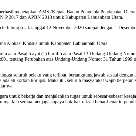
sil menetapkan AMS (Kepala Badan Pengelola Pendapatan Daerah K
BN-P 2017 dan APBN 2018 untuk Kabupaten Labuanbatu Utara.
n terhitung sejak tanggal 12 November 2020 sampai dengan 1 Desembe
na Alokasi Khusus untuk Kabupaten Labuanbatu Utara.
uf a atau Pasal 5 ayat (1) huruf b atau Pasal 13 Undang-Undang Nom
01 tentang Perubahan atas Undang-Undang Nomor 31 Tahun 1999 tenta
gga seluruh pelaku yang terlibat, bertanggung jawab sesuai dengan a
adalah korban korupsi. Maka itu, seluruh masyarakat wajib berperan s
tarnya.
ara untuk bekerja dan menjalankan tugas untuk sebesar-sebesar kesej
atutnya kita semua menjaga supaya hak-hak rakyat benar-benar terpenuh