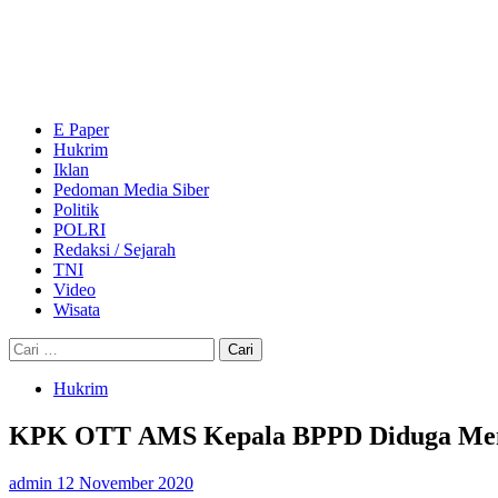
Skip
to
content
Primary
Menu
E Paper
Hukrim
Iklan
Pedoman Media Siber
Politik
POLRI
Redaksi / Sejarah
TNI
Video
Wisata
Cari
untuk:
Hukrim
KPK OTT AMS Kepala BPPD Diduga Memb
admin
12 November 2020