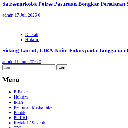
Satresnarkoba Polres Pasuruan Bongkar Peredaran
admin
17 Juli 2026
0
Daerah
Hukrim
Sidang Lanjut, LIRA Jatim Fokus pada Tanggapan
admin
11 Juni 2026
0
Cari
untuk:
Menu
E Paper
Hukrim
Iklan
Pedoman Media Siber
Politik
POLRI
Redaksi / Sejarah
TNI