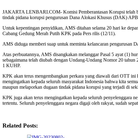
JAKARTA LENBARI.COM- Komisi Pemberantasan Korupsi telah berha
tindak pidana korupsi pengurusan Dana Alokasi Khusus (DAK) AP
Untuk kepentingan penyidikan, AMS ditahan selama 20 hari ke depa
Cabang Gedung Merah Putih KPK pada Pers rilis (12/11).
AMS diduga memberi suap untuk meminta kelancaran pengurusan Da
Atas perbuatannya, AMS disangkakan melanggar Pasal 5 ayat (1) hur
sebagaimana telah diubah dengan Undang-Undang Nomor 20 tahun 20
1 KUHP.
KPK akan terus mengembangkan perkara yang diawali dari OTT ini hin
mengingatkan kepada seluruh masyarakat Indonesia bahwa kita semua 
maupun melaporkan dugaan tindak pidana korupsi yang terjadi di seki
KPK juga akan terus mengingatkan kepada seluruh penyelenggara neg
tertentu. Seluruh penyelenggara negara digaji oleh rakyat, sudah sep
Related Posts: