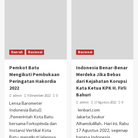
Daerah
Nasional
Nasional
Pemkot Batu
Indonesia Benar-Benar
Mengikuti Pembukaan
Merdeka Jika Bebas
Peringatan Hakordia
dari Kejahatan Korupsi
2022
Kata Ketua KPK H. Firli
Bahuri
admin
9 Desember 2022
0
admin
17 Agustus 2022
0
Lensa Barometer
Indonesia Batu||
lenbari.com
,Pemerintah Kota Batu
Jakarta:Syukur
bersama Forkopimda dan
Alhamdulillah.. Hari ini, Rabu
Instansi Vertikal Kota
17 Agustus 2022, segenap
Batu, mengikuti jalannya
bangsa Indonesia