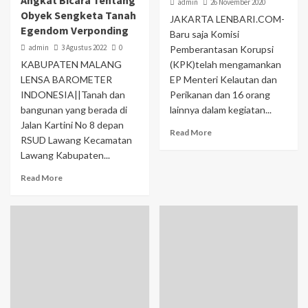
Angkat Bicara Tentang
admin
26 November 2020
Obyek Sengketa Tanah
JAKARTA LENBARI.COM-
Egendom Verponding
Baru saja Komisi
admin
3 Agustus 2022
0
Pemberantasan Korupsi
KABUPATEN MALANG
(KPK)telah mengamankan
LENSA BAROMETER
EP Menteri Kelautan dan
INDONESIA||Tanah dan
Perikanan dan 16 orang
bangunan yang berada di
lainnya dalam kegiatan...
Jalan Kartini No 8 depan
Read More
RSUD Lawang Kecamatan
Lawang Kabupaten...
Read More