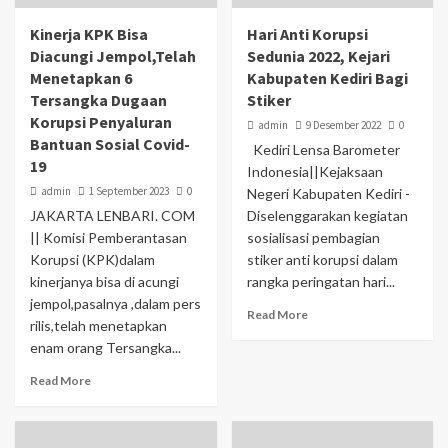
Kinerja KPK Bisa
Hari Anti Korupsi
Diacungi Jempol,Telah
Sedunia 2022, Kejari
Menetapkan 6
Kabupaten Kediri Bagi
Tersangka Dugaan
Stiker
Korupsi Penyaluran
admin
9 Desember 2022
0
Bantuan Sosial Covid-
Kediri Lensa Barometer
19
Indonesia||Kejaksaan
admin
1 September 2023
0
Negeri Kabupaten Kediri -
JAKARTA LENBARI. COM
Diselenggarakan kegiatan
|| Komisi Pemberantasan
sosialisasi pembagian
Korupsi (KPK)dalam
stiker anti korupsi dalam
kinerjanya bisa di acungi
rangka peringatan hari...
jempol,pasalnya ,dalam pers
Read More
rilis,telah menetapkan
enam orang Tersangka...
Read More