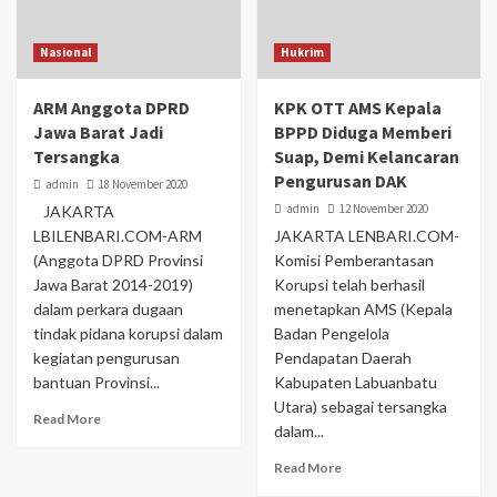
Nasional
Hukrim
ARM Anggota DPRD
KPK OTT AMS Kepala
Jawa Barat Jadi
BPPD Diduga Memberi
Tersangka
Suap, Demi Kelancaran
Pengurusan DAK
admin
18 November 2020
admin
12 November 2020
JAKARTA
LBILENBARI.COM-ARM
JAKARTA LENBARI.COM-
(Anggota DPRD Provinsi
Komisi Pemberantasan
Jawa Barat 2014-2019)
Korupsi telah berhasil
dalam perkara dugaan
menetapkan AMS (Kepala
tindak pidana korupsi dalam
Badan Pengelola
kegiatan pengurusan
Pendapatan Daerah
bantuan Provinsi...
Kabupaten Labuanbatu
Utara) sebagai tersangka
Read More
dalam...
Read More