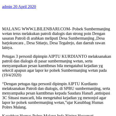
admin
20 April 2020
MALANG WWW.LBILENBARI.COM- Polsek Sumbermanjing
wetan terus melakukan patroli dialogis dan strong poin Dengan
sasaran Patroli di arahkan meliputi Desa Sumbermanjing ,Desa
harjokuncara , Desa Sitiarjo, Desa Tegalrejo, dan daerah rawan
lainya.
Petugas 3 personil dipimpin AIPTU KURDIANTO melaksanakan
patroli dan dialogis di pasar sumbermanjng wetan, serta
menyampaikan pesan kamtibmas bila mengatahui kejadian yg
sekecil apapun agar lapor ke polsek Sumbermanjing wetan pada
(19/4/2020)
“Dengan petugas tiga personil dipimpin AIPTU Kurdianto
melaksanakan Patroli dan dialogis, di SPBU sumbermanjing, serta
menyampaika pesan kamtibmas kepada Saudara Hanafi ,antisipasi
3C Situasi mancarli, bila mengetahui kejadian yg menonjol agar
lapor ke polsek sumbermanjing wetan,”ujar Kasubbag Humas
Polres Malang.
Kasubbag Humas Polres Malang Ipda Nining Husumati