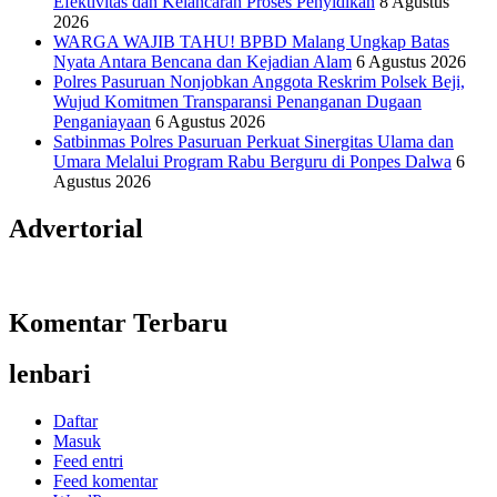
Efektivitas dan Kelancaran Proses Penyidikan
8 Agustus
2026
WARGA WAJIB TAHU! BPBD Malang Ungkap Batas
Nyata Antara Bencana dan Kejadian Alam
6 Agustus 2026
Polres Pasuruan Nonjobkan Anggota Reskrim Polsek Beji,
Wujud Komitmen Transparansi Penanganan Dugaan
Penganiayaan
6 Agustus 2026
Satbinmas Polres Pasuruan Perkuat Sinergitas Ulama dan
Umara Melalui Program Rabu Berguru di Ponpes Dalwa
6
Agustus 2026
Advertorial
Komentar Terbaru
lenbari
Daftar
Masuk
Feed entri
Feed komentar