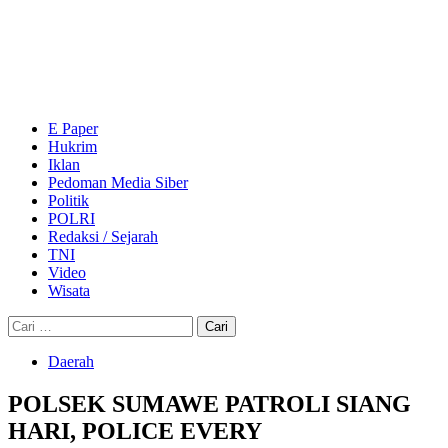
Skip
to
content
Primary
Menu
E Paper
Hukrim
Iklan
Pedoman Media Siber
Politik
POLRI
Redaksi / Sejarah
TNI
Video
Wisata
Cari
untuk:
Daerah
POLSEK SUMAWE PATROLI SIANG
HARI, POLICE EVERY