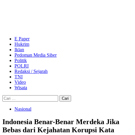
Skip
to
content
Primary
Menu
E Paper
Hukrim
Iklan
Pedoman Media Siber
Politik
POLRI
Redaksi / Sejarah
TNI
Video
Wisata
Cari
untuk:
Nasional
Indonesia Benar-Benar Merdeka Jika
Bebas dari Kejahatan Korupsi Kata