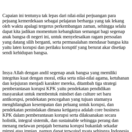
Capaian ini tentunya tak lepas dari nilai-nilai perjuangan para
pejuang kemerdekaan sebagai pelajaran berharga yang tak lekang
oleh waktu apalagi tergerus perkembangan zaman, sehingga selalu
dapat kita jadikan momentum kebangkitan semangat bagi segenap
anak bangsa di negeri ini, untuk menyelesaikan ragam persoalan
yang datang silih berganti, serta permasalahan mendasar bangsa kita
yaitu laten korupsi dan perilaku koruptif yang berurat akar disetiap
sendi kehidupan bangsa.
Insya Allah dengan andil segenap anak bangsa yang memiliki
integritas kuat dengan moral, etika serta nilai-nilai agama, ketuhanan
dan kejujuran menjadi karakter mereka, ditambah tiga strategi
pemberantasan korupsi KPK yaitu pendekatan pendidikan
masyarakat untuk membentuk mindset dan culture set baru
antikorupsi, pendekatan pencegahan yang tujuan utamanya
menghilangkan kesempatan dan peluang untuk korupsi, dan
pendekatan penindakan dimana ketiganya adalah core business
KPK dalam pemberantasan korupsi serta dilaksanakan secara
holistik, integral sistemik, dan sustainable sehingga perang dan
menang melawan penjajah bernama korupsi bukanlah sekadar
mimpi atau impian, namun dapat terwujud nyata sehingga Indonesia