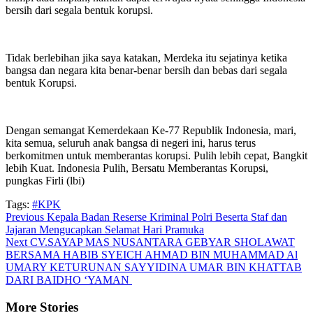
bersih dari segala bentuk korupsi.
Tidak berlebihan jika saya katakan, Merdeka itu sejatinya ketika
bangsa dan negara kita benar-benar bersih dan bebas dari segala
bentuk Korupsi.
Dengan semangat Kemerdekaan Ke-77 Republik Indonesia, mari,
kita semua, seluruh anak bangsa di negeri ini, harus terus
berkomitmen untuk memberantas korupsi. Pulih lebih cepat, Bangkit
lebih Kuat. Indonesia Pulih, Bersatu Memberantas Korupsi,
pungkas Firli (lbi)
Tags:
#KPK
Continue
Previous
Kepala Badan Reserse Kriminal Polri Beserta Staf dan
Jajaran Mengucapkan Selamat Hari Pramuka
Reading
Next
CV.SAYAP MAS NUSANTARA GEBYAR SHOLAWAT
BERSAMA HABIB SYEICH AHMAD BIN MUHAMMAD Al
UMARY KETURUNAN SAYYIDINA UMAR BIN KHATTAB
DARI BAIDHO ‘YAMAN
More Stories