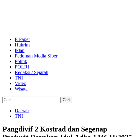
Skip
to
content
Primary
Menu
E Paper
Hukrim
Iklan
Pedoman Media Siber
Politik
POLRI
Redaksi / Sejarah
TNI
Video
Wisata
Cari
untuk:
Daerah
TNI
Pangdivif 2 Kostrad dan Segenap