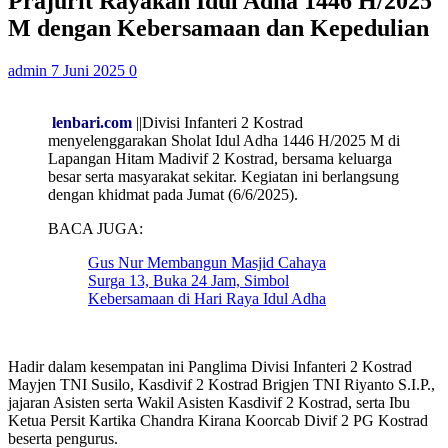
Prajurit Rayakan Idul Adha 1446 H/2025
M dengan Kebersamaan dan Kepedulian
admin
7 Juni 2025
0
lenbari.com
||Divisi Infanteri 2 Kostrad
menyelenggarakan Sholat Idul Adha 1446 H/2025 M di
Lapangan Hitam Madivif 2 Kostrad, bersama keluarga
besar serta masyarakat sekitar. Kegiatan ini berlangsung
dengan khidmat pada Jumat (6/6/2025).
BACA JUGA:
Gus Nur Membangun Masjid Cahaya
Surga 13, Buka 24 Jam, Simbol
Kebersamaan di Hari Raya Idul Adha
Hadir dalam kesempatan ini Panglima Divisi Infanteri 2 Kostrad
Mayjen TNI Susilo, Kasdivif 2 Kostrad Brigjen TNI Riyanto S.I.P.,
jajaran Asisten serta Wakil Asisten Kasdivif 2 Kostrad, serta Ibu
Ketua Persit Kartika Chandra Kirana Koorcab Divif 2 PG Kostrad
beserta pengurus.