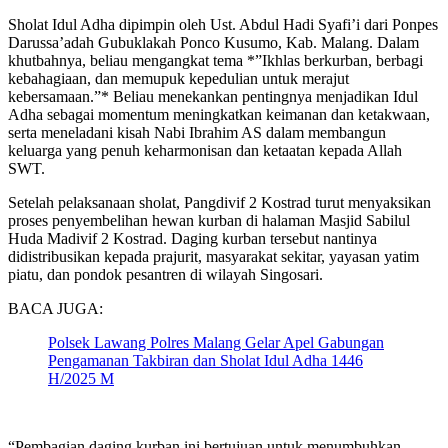
Sholat Idul Adha dipimpin oleh Ust. Abdul Hadi Syafi’i dari Ponpes
Darussa’adah Gubuklakah Ponco Kusumo, Kab. Malang. Dalam
khutbahnya, beliau mengangkat tema *”Ikhlas berkurban, berbagi
kebahagiaan, dan memupuk kepedulian untuk merajut
kebersamaan.”* Beliau menekankan pentingnya menjadikan Idul
Adha sebagai momentum meningkatkan keimanan dan ketakwaan,
serta meneladani kisah Nabi Ibrahim AS dalam membangun
keluarga yang penuh keharmonisan dan ketaatan kepada Allah
SWT.
Setelah pelaksanaan sholat, Pangdivif 2 Kostrad turut menyaksikan
proses penyembelihan hewan kurban di halaman Masjid Sabilul
Huda Madivif 2 Kostrad. Daging kurban tersebut nantinya
didistribusikan kepada prajurit, masyarakat sekitar, yayasan yatim
piatu, dan pondok pesantren di wilayah Singosari.
BACA JUGA:
Polsek Lawang Polres Malang Gelar Apel Gabungan
Pengamanan Takbiran dan Sholat Idul Adha 1446
H/2025 M
“Pembagian daging kurban ini bertujuan untuk menumbuhkan