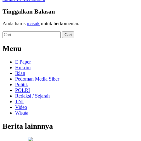
Tinggalkan Balasan
Anda harus
masuk
untuk berkomentar.
Cari
untuk:
Menu
E Paper
Hukrim
Iklan
Pedoman Media Siber
Politik
POLRI
Redaksi / Sejarah
TNI
Video
Wisata
Berita lainnnya