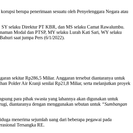
si berupa penerimaan sesuatu oleh Penyelenggara Negara atau
ta, SY selaku Direktur PT KBR, dan MS selaku Camat Rawalumbu.
nanaman Modal dan PTSP, MY selaku Lurah Kati Sari, WY selaku
huri saat jumpa Pers (6/1/2022).
garan sekitar Rp286,5 Miliar. Anggaran tersebut diantaranya untuk
n Polder Air Kranji senilai Rp21,8 Miliar, serta melanjutkan proyek
angsung para pihak swasta yang lahannya akan digunakan untuk
rugi, diantaranya dengan menggunakan sebutan untuk
“Sumbangan
diduga menerima sejumlah uang dari beberapa pegawai pada
erasional Tersangka RE.