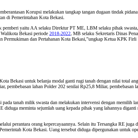
n Korupsi melakukan tangkap tangan dugaan tindak pidana korup
atan di Pemerintahan Kota Bekasi.
ihak pemberi yaitu AA selaku Direktur PT ME, LBM selaku pihak swas
 Walikota Bekasi periode
2018-2022
, MB selaku Sekretaris Dinas Pe
 Permukiman dan Pertahanan Kota Bekasi,”ungkap Ketua KPK Firli Ba
a Bekasi untuk belanja modal ganti rugi tanah dengan nilai total ang
r, pembebasan lahan Polder 202 senilai Rp25,8 Miliar, pembebasan laha
i pada tanah milik swasta dan melakukan intervensi dengan memilih l
E diduga meminta sejumlah uang kepada pihak yang lahannya diganti 
lalui perantara orang kepercayaannya. Selain itu Tersangka RE juga 
i Pemerintah Kota Bekasi. Uang tersebut diduga dipergunakan untuk op