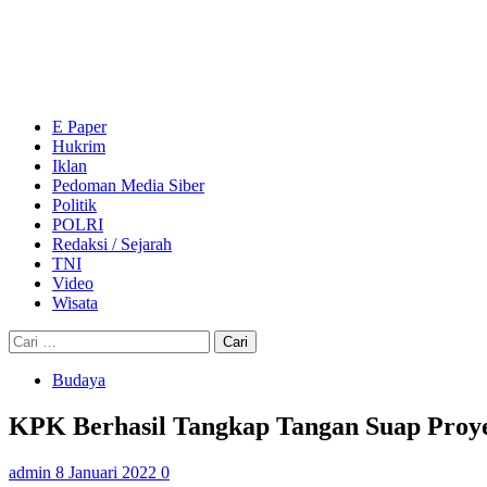
Skip
to
content
Primary
Menu
E Paper
Hukrim
Iklan
Pedoman Media Siber
Politik
POLRI
Redaksi / Sejarah
TNI
Video
Wisata
Cari
untuk:
Budaya
KPK Berhasil Tangkap Tangan Suap Proye
admin
8 Januari 2022
0