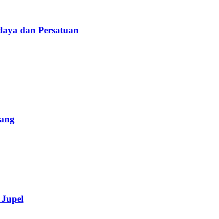
daya dan Persatuan
lang
 Jupel