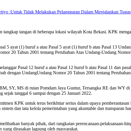
etiyo :Untuk Tidak Melakukan Pelanggaran Dalam Menjalankan Tugas
n tangkap tangan di beberapa lokasi wilayah Kota Bekasi. KPK menga
al 5 ayat (1) huruf a atau Pasal 5 ayat (1) huruf b atau Pasal 13 U
omor 20 Tahun 2001 tentang Perubahan Atas Undang-Undang Nomor 3
anggar Pasal 12 huruf a atau Pasal 12 huruf b atau Pasal 11 dan pa
 diubah dengan UndangUndang Nomor 20 Tahun 2001 tentang Perubaha
M, SY, MS di rutan Pomdam Jaya Guntur, Tersangka RE dan WY di 
g sejak tanggal 6 sampai dengan 25 Januari 2022.
itmen KPK untuk terus berikhtiar serius dalam upaya pemberantasan ko
 sistem dan tata kelola pemerintahan yang akuntable dan transparan ha
 melibatkan banyak pihak, dari rangkaian perencanaan-pelaksanaan-
n yang dirasakan lagsung oleh masyarakat.