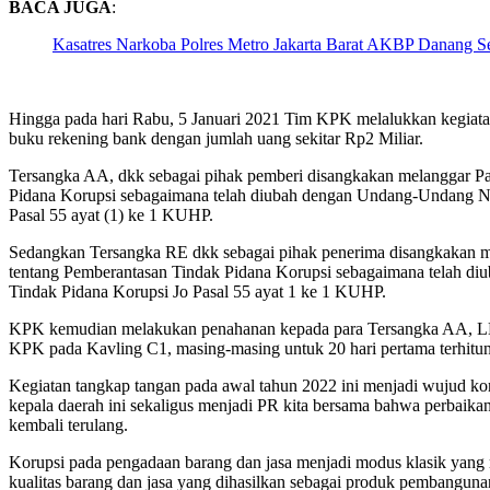
BACA JUGA
:
Kasatres Narkoba Polres Metro Jakarta Barat AKBP Danang S
Hingga pada hari Rabu, 5 Januari 2021 Tim KPK melalukkan kegiata
buku rekening bank dengan jumlah uang sekitar Rp2 Miliar.
Tersangka AA, dkk sebagai pihak pemberi disangkakan melanggar Pas
Pidana Korupsi sebagaimana telah diubah dengan Undang-Undang N
Pasal 55 ayat (1) ke 1 KUHP.
Sedangkan Tersangka RE dkk sebagai pihak penerima disangkakan mel
tentang Pemberantasan Tindak Pidana Korupsi sebagaimana telah
Tindak Pidana Korupsi Jo Pasal 55 ayat 1 ke 1 KUHP.
KPK kemudian melakukan penahanan kepada para Tersangka AA, LB
KPK pada Kavling C1, masing-masing untuk 20 hari pertama terhitun
Kegiatan tangkap tangan pada awal tahun 2022 ini menjadi wujud kom
kepala daerah ini sekaligus menjadi PR kita bersama bahwa perbaikan
kembali terulang.
Korupsi pada pengadaan barang dan jasa menjadi modus klasik yang
kualitas barang dan jasa yang dihasilkan sebagai produk pembanguna