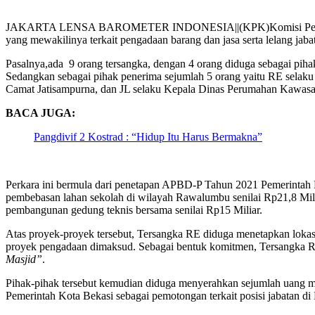
JAKARTA LENSA BAROMETER INDONESIA||(KPK)Komisi Pemberantasa
yang mewakilinya terkait pengadaan barang dan jasa serta lelang jab
Pasalnya,ada 9 orang tersangka, dengan 4 orang diduga sebagai p
Sedangkan sebagai pihak penerima sejumlah 5 orang yaitu RE selaku
Camat Jatisampurna, dan JL selaku Kepala Dinas Perumahan Kawasan
BACA JUGA:
Pangdivif 2 Kostrad : “Hidup Itu Harus Bermakna”
Perkara ini bermula dari penetapan APBD-P Tahun 2021 Pemerintah Kot
pembebasan lahan sekolah di wilayah Rawalumbu senilai Rp21,8 Milia
pembangunan gedung teknis bersama senilai Rp15 Miliar.
Atas proyek-proyek tersebut, Tersangka RE diduga menetapkan lokas
proyek pengadaan dimaksud. Sebagai bentuk komitmen, Tersangka R
Masjid”
.
Pihak-pihak tersebut kemudian diduga menyerahkan sejumlah uang me
Pemerintah Kota Bekasi sebagai pemotongan terkait posisi jabatan d