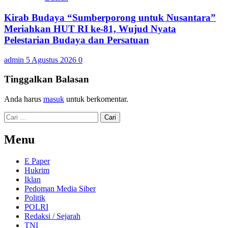
Kirab Budaya “Sumberporong untuk Nusantara”
Meriahkan HUT RI ke-81, Wujud Nyata
Pelestarian Budaya dan Persatuan
admin
5 Agustus 2026
0
Tinggalkan Balasan
Anda harus
masuk
untuk berkomentar.
Cari
untuk:
Menu
E Paper
Hukrim
Iklan
Pedoman Media Siber
Politik
POLRI
Redaksi / Sejarah
TNI