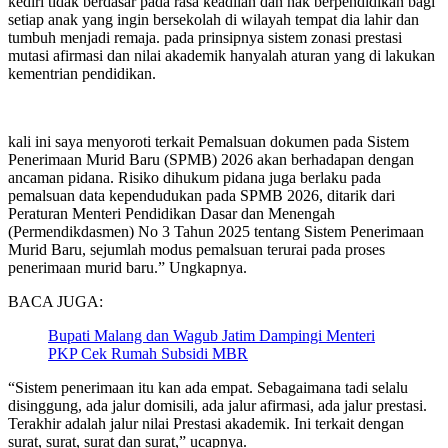
kediri tidak berdasar pada rasa keadilan dan hak berpendidikan bagi
setiap anak yang ingin bersekolah di wilayah tempat dia lahir dan
tumbuh menjadi remaja. pada prinsipnya sistem zonasi prestasi
mutasi afirmasi dan nilai akademik hanyalah aturan yang di lakukan
kementrian pendidikan.
kali ini saya menyoroti terkait Pemalsuan dokumen pada Sistem
Penerimaan Murid Baru (SPMB) 2026 akan berhadapan dengan
ancaman pidana. Risiko dihukum pidana juga berlaku pada
pemalsuan data kependudukan pada SPMB 2026, ditarik dari
Peraturan Menteri Pendidikan Dasar dan Menengah
(Permendikdasmen) No 3 Tahun 2025 tentang Sistem Penerimaan
Murid Baru, sejumlah modus pemalsuan terurai pada proses
penerimaan murid baru.” Ungkapnya.
BACA JUGA:
Bupati Malang dan Wagub Jatim Dampingi Menteri
PKP Cek Rumah Subsidi MBR
“Sistem penerimaan itu kan ada empat. Sebagaimana tadi selalu
disinggung, ada jalur domisili, ada jalur afirmasi, ada jalur prestasi.
Terakhir adalah jalur nilai Prestasi akademik. Ini terkait dengan
surat, surat, surat dan surat,” ucapnya.