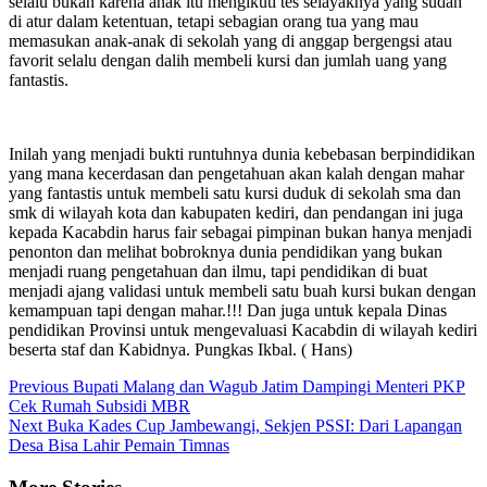
selalu bukan karena anak itu mengikuti tes selayaknya yang sudah
di atur dalam ketentuan, tetapi sebagian orang tua yang mau
memasukan anak-anak di sekolah yang di anggap bergengsi atau
favorit selalu dengan dalih membeli kursi dan jumlah uang yang
fantastis.
Inilah yang menjadi bukti runtuhnya dunia kebebasan berpindidikan
yang mana kecerdasan dan pengetahuan akan kalah dengan mahar
yang fantastis untuk membeli satu kursi duduk di sekolah sma dan
smk di wilayah kota dan kabupaten kediri, dan pendangan ini juga
kepada Kacabdin harus fair sebagai pimpinan bukan hanya menjadi
penonton dan melihat bobroknya dunia pendidikan yang bukan
menjadi ruang pengetahuan dan ilmu, tapi pendidikan di buat
menjadi ajang validasi untuk membeli satu buah kursi bukan dengan
kemampuan tapi dengan mahar.!!! Dan juga untuk kepala Dinas
pendidikan Provinsi untuk mengevaluasi Kacabdin di wilayah kediri
beserta staf dan Kabidnya. Pungkas Ikbal. ( Hans)
Continue
Previous
Bupati Malang dan Wagub Jatim Dampingi Menteri PKP
Cek Rumah Subsidi MBR
Reading
Next
Buka Kades Cup Jambewangi, Sekjen PSSI: Dari Lapangan
Desa Bisa Lahir Pemain Timnas