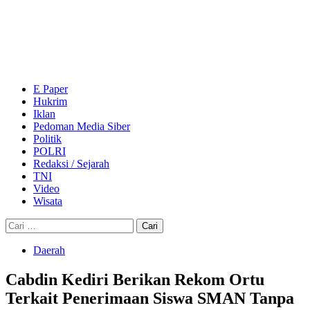
Skip
to
content
Primary
Menu
E Paper
Hukrim
Iklan
Pedoman Media Siber
Politik
POLRI
Redaksi / Sejarah
TNI
Video
Wisata
Cari
untuk:
Daerah
Cabdin Kediri Berikan Rekom Ortu
Terkait Penerimaan Siswa SMAN Tanpa