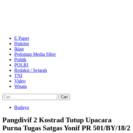
Skip
to
content
Primary
Menu
E Paper
Hukrim
Iklan
Pedoman Media Siber
Politik
POLRI
Redaksi / Sejarah
TNI
Video
Wisata
Cari
untuk:
Budaya
Pangdivif 2 Kostrad Tutup Upacara
Purna Tugas Satgas Yonif PR 501/BY/18/2