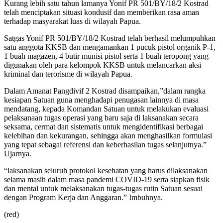
Kurang lebih satu tahun lamanya Yonif PR 501/BY/18/2 Kostrad
telah menciptakan situasi kondusif dan memberikan rasa aman
terhadap masyarakat luas di wilayah Papua.
Satgas Yonif PR 501/BY/18/2 Kostrad telah berhasil melumpuhkan
satu anggota KKSB dan mengamankan 1 pucuk pistol organik P-1,
1 buah magazen, 4 butir munisi pistol serta 1 buah teropong yang
digunakan oleh para kelompok KKSB untuk melancarkan aksi
kriminal dan terorisme di wilayah Papua.
Dalam Amanat Pangdivif 2 Kostrad disampaikan,”dalam rangka
kesiapan Satuan guna menghadapi penugasan lainnya di masa
mendatang, kepada Komandan Satuan untuk melakukan evaluasi
pelaksanaan tugas operasi yang baru saja di laksanakan secara
seksama, cermat dan sistematis untuk mengidentifikasi berbagai
kelebihan dan kekurangan, sehingga akan menghasilkan formulasi
yang tepat sebagai referensi dan keberhasilan tugas selanjutnya.”
Ujarnya.
“laksanakan seluruh protokol kesehatan yang harus dilaksanakan
selama masih dalam masa pandemi COVID-19 serta siapkan fisik
dan mental untuk melaksanakan tugas-tugas rutin Satuan sesuai
dengan Program Kerja dan Anggaran.” Imbuhnya.
(red)