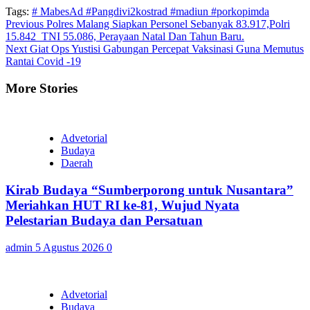
Tags:
# MabesAd #Pangdivi2kostrad #madiun #porkopimda
Continue
Previous
Polres Malang Siapkan Personel Sebanyak 83.917,Polri
15.842 TNI 55.086, Perayaan Natal Dan Tahun Baru.
Reading
Next
Giat Ops Yustisi Gabungan Percepat Vaksinasi Guna Memutus
Rantai Covid -19
More Stories
Advetorial
Budaya
Daerah
Kirab Budaya “Sumberporong untuk Nusantara”
Meriahkan HUT RI ke-81, Wujud Nyata
Pelestarian Budaya dan Persatuan
admin
5 Agustus 2026
0
Advetorial
Budaya