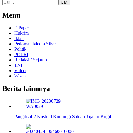
Cari
untuk:
Menu
E Paper
Hukrim
Iklan
Pedoman Media Siber
Politik
POLRI
Redaksi / Sejarah
TNI
Video
Wisata
Berita lainnnya
Pangdivif 2 Kostrad Kunjungi Satuan Jajaran Brigif…