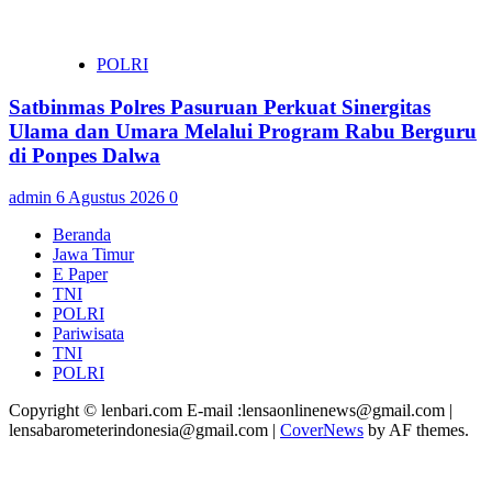
POLRI
Satbinmas Polres Pasuruan Perkuat Sinergitas
Ulama dan Umara Melalui Program Rabu Berguru
di Ponpes Dalwa
admin
6 Agustus 2026
0
Beranda
Jawa Timur
E Paper
TNI
POLRI
Pariwisata
TNI
POLRI
Copyright © lenbari.com E-mail :lensaonlinenews@gmail.com |
lensabarometerindonesia@gmail.com
|
CoverNews
by AF themes.