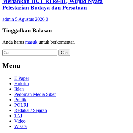
Meriahkan HUT RI ke-81, Wujud Nyata
Pelestarian Budaya dan Persatuan
admin
5 Agustus 2026
0
Tinggalkan Balasan
Anda harus
masuk
untuk berkomentar.
Cari
untuk:
Menu
E Paper
Hukrim
Iklan
Pedoman Media Siber
Politik
POLRI
Redaksi / Sejarah
TNI
Video
Wisata