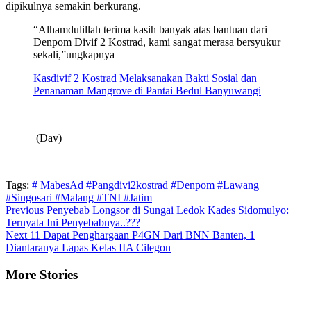
dipikulnya semakin berkurang.
“Alhamdulillah terima kasih banyak atas bantuan dari
Denpom Divif 2 Kostrad, kami sangat merasa bersyukur
sekali,”ungkapnya
Kasdivif 2 Kostrad Melaksanakan Bakti Sosial dan
Penanaman Mangrove di Pantai Bedul Banyuwangi
(Dav)
Tags:
# MabesAd #Pangdivi2kostrad #Denpom #Lawang
#Singosari #Malang #TNI #Jatim
Continue
Previous
Penyebab Longsor di Sungai Ledok Kades Sidomulyo:
Ternyata Ini Penyebabnya..???
Reading
Next
11 Dapat Penghargaan P4GN Dari BNN Banten, 1
Diantaranya Lapas Kelas IIA Cilegon
More Stories