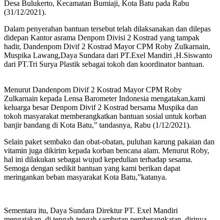
Desa Bulukerto, Kecamatan Bumiaji, Kota Batu pada Rabu
(31/12/2021).
Dalam penyerahan bantuan tersebut telah dilaksanakan dan dilepas
didepan Kantor asrama Denpom Divisi 2 Kostrad yang tampak
hadir, Dandenpom Divif 2 Kostrad Mayor CPM Roby Zulkarnain,
Muspika Lawang,Daya Sundara dari PT.Exel Mandiri ,H.Siswanto
dari PT.Tri Surya Plastik sebagai tokoh dan koordinator bantuan.
Menurut Dandenpom Divif 2 Kostrad Mayor CPM Roby
Zulkarnain kepada Lensa Barometer Indonesia mengatakan,kami
keluarga besar Denpom Divif 2 Kostrad bersama Muspika dan
tokoh masyarakat memberangkatkan bantuan sosial untuk korban
banjir bandang di Kota Batu,” tandasnya, Rabu (1/12/2021).
Selain paket sembako dan obat-obatan, puluhan karung pakaian dan
vitamin juga dikirim kepada korban bencana alam. Menurut Roby,
hal ini dilakukan sebagai wujud kepedulian terhadap sesama.
Semoga dengan sedikit bantuan yang kami berikan dapat
meringankan beban masyarakat Kota Batu,”katanya.
Sementara itu, Daya Sundara Direktur PT. Exel Mandiri
mengatakan, di tengah-tengah sambutan pemberangkatan, dirinya