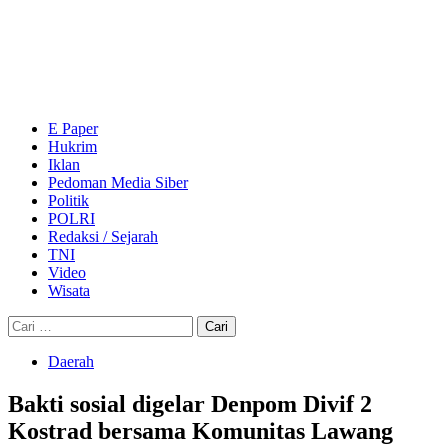
Skip
to
content
Primary
Menu
E Paper
Hukrim
Iklan
Pedoman Media Siber
Politik
POLRI
Redaksi / Sejarah
TNI
Video
Wisata
Cari
untuk:
Daerah
Bakti sosial digelar Denpom Divif 2
Kostrad bersama Komunitas Lawang