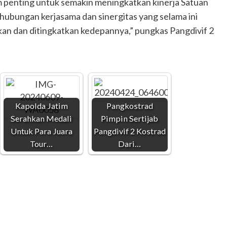
 penting untuk semakin meningkatkan kinerja Satuan
hubungan kerjasama dan sinergitas yang selama ini
tkan dan ditingkatkan kedepannya,” pungkas Pangdivif 2
Kapolda Jatim
Pangkostrad
Serahkan Medali
Pimpin Sertijab
Untuk Para Juara
Pangdivif 2 Kostrad
Tour…
Dari…