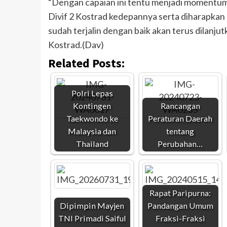
“Dengan capaian ini tentu menjadi momentum
Divif 2 Kostrad kedepannya serta diharapkan 
sudah terjalin dengan baik akan terus dilanju
Kostrad.(Dav)
Related Posts:
Polri Lepas
Kontingen
Rancangan
Taekwondo ke
Peraturan Daerah
Malaysia dan
tentang
Thailand
Perubahan…
Rapat Paripurna:
Dipimpin Mayjen
Pandangan Umum
TNI Primadi Saiful
Fraksi-Fraksi