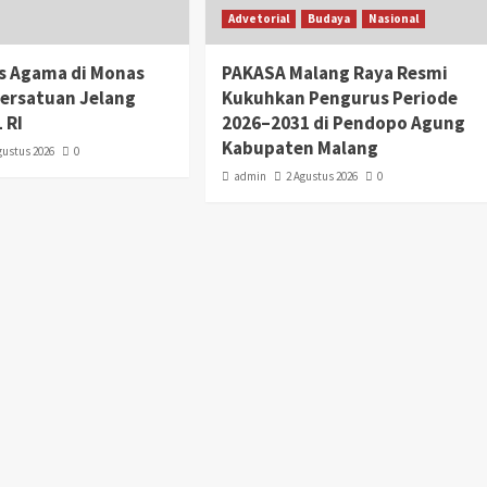
Advetorial
Budaya
Nasional
as Agama di Monas
PAKASA Malang Raya Resmi
Persatuan Jelang
Kukuhkan Pengurus Periode
 RI
2026–2031 di Pendopo Agung
Kabupaten Malang
gustus 2026
0
admin
2 Agustus 2026
0