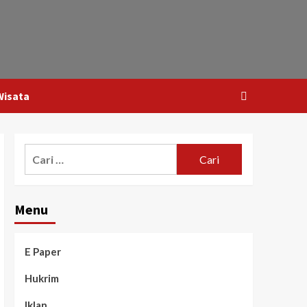
Wisata
Menu
E Paper
Hukrim
Iklan