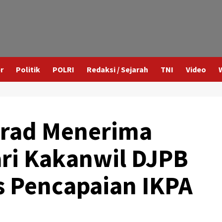
r
Politik
POLRI
Redaksi / Sejarah
TNI
Video
strad Menerima
ri Kakanwil DJPB
s Pencapaian IKPA