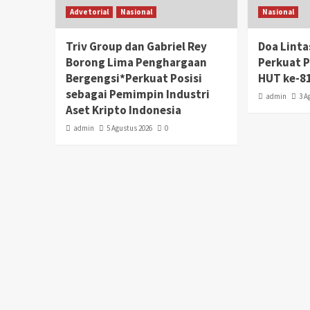
Advetorial
Nasional
Nasional
Triv Group dan Gabriel Rey
Doa Lint
Borong Lima Penghargaan
Perkuat 
Bergengsi*Perkuat Posisi
HUT ke-81
sebagai Pemimpin Industri
admin
3 A
Aset Kripto Indonesia
admin
5 Agustus 2026
0