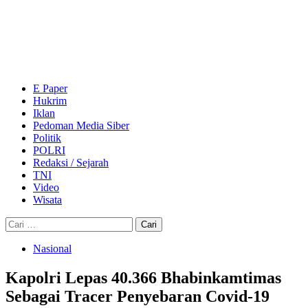
Skip
to
content
Primary
Menu
E Paper
Hukrim
Iklan
Pedoman Media Siber
Politik
POLRI
Redaksi / Sejarah
TNI
Video
Wisata
Cari
untuk:
Nasional
Kapolri Lepas 40.366 Bhabinkamtimas
Sebagai Tracer Penyebaran Covid-19