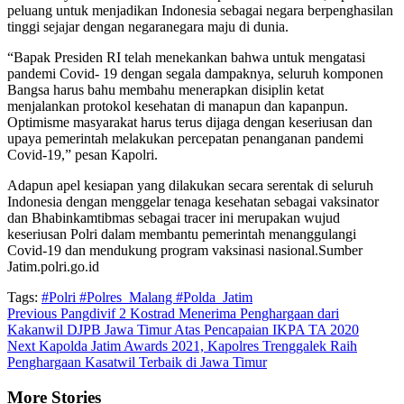
peluang untuk menjadikan Indonesia sebagai negara berpenghasilan
tinggi sejajar dengan negaranegara maju di dunia.
“Bapak Presiden RI telah menekankan bahwa untuk mengatasi
pandemi Covid- 19 dengan segala dampaknya, seluruh komponen
Bangsa harus bahu membahu menerapkan disiplin ketat
menjalankan protokol kesehatan di manapun dan kapanpun.
Optimisme masyarakat harus terus dijaga dengan keseriusan dan
upaya pemerintah melakukan percepatan penanganan pandemi
Covid-19,” pesan Kapolri.
Adapun apel kesiapan yang dilakukan secara serentak di seluruh
Indonesia dengan menggelar tenaga kesehatan sebagai vaksinator
dan Bhabinkamtibmas sebagai tracer ini merupakan wujud
keseriusan Polri dalam membantu pemerintah menanggulangi
Covid-19 dan mendukung program vaksinasi nasional.Sumber
Jatim.polri.go.id
Tags:
#Polri #Polres_Malang #Polda_Jatim
Continue
Previous
Pangdivif 2 Kostrad Menerima Penghargaan dari
Kakanwil DJPB Jawa Timur Atas Pencapaian IKPA TA 2020
Reading
Next
Kapolda Jatim Awards 2021, Kapolres Trenggalek Raih
Penghargaan Kasatwil Terbaik di Jawa Timur
More Stories