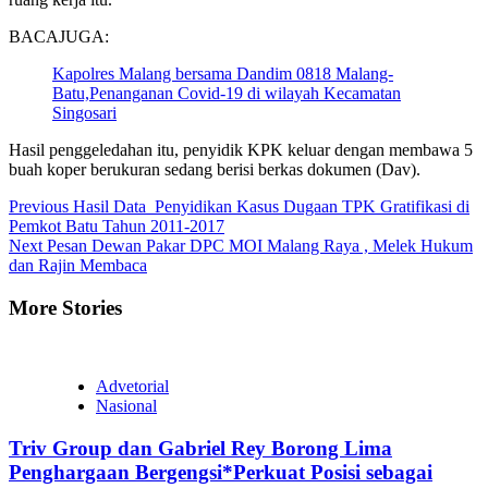
BACAJUGA:
Kapolres Malang bersama Dandim 0818 Malang-
Batu,Penanganan Covid-19 di wilayah Kecamatan
Singosari
Hasil penggeledahan itu, penyidik KPK keluar dengan membawa 5
buah koper berukuran sedang berisi berkas dokumen (Dav).
Continue
Previous
Hasil Data Penyidikan Kasus Dugaan TPK Gratifikasi di
Pemkot Batu Tahun 2011-2017
Reading
Next
Pesan Dewan Pakar DPC MOI Malang Raya , Melek Hukum
dan Rajin Membaca
More Stories
Advetorial
Nasional
Triv Group dan Gabriel Rey Borong Lima
Penghargaan Bergengsi*Perkuat Posisi sebagai