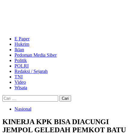
Skip
to
content
Primary
Menu
E Paper
Hukrim
Iklan
Pedoman Media Siber
Politik
POLRI
Redaksi / Sejarah
TNI
Video
Wisata
Cari
untuk:
Nasional
KINERJA KPK BISA DIACUNGI
JEMPOL GELEDAH PEMKOT BATU