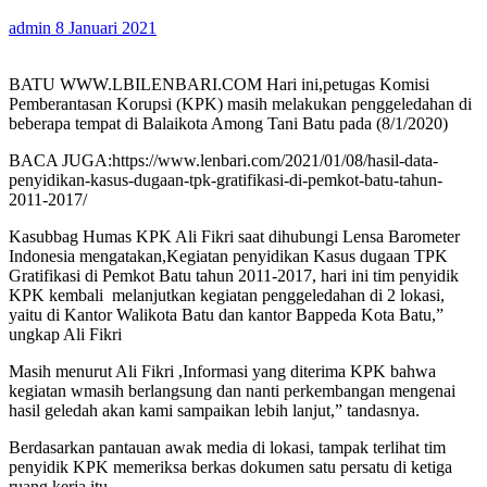
admin
8 Januari 2021
BATU WWW.LBILENBARI.COM Hari ini,petugas Komisi
Pemberantasan Korupsi (KPK) masih melakukan penggeledahan di
beberapa tempat di Balaikota Among Tani Batu pada (8/1/2020)
BACA JUGA:https://www.lenbari.com/2021/01/08/hasil-data-
penyidikan-kasus-dugaan-tpk-gratifikasi-di-pemkot-batu-tahun-
2011-2017/
Kasubbag Humas KPK Ali Fikri saat dihubungi Lensa Barometer
Indonesia mengatakan,Kegiatan penyidikan Kasus dugaan TPK
Gratifikasi di Pemkot Batu tahun 2011-2017, hari ini tim penyidik
KPK kembali melanjutkan kegiatan penggeledahan di 2 lokasi,
yaitu di Kantor Walikota Batu dan kantor Bappeda Kota Batu,”
ungkap Ali Fikri
Masih menurut Ali Fikri ,Informasi yang diterima KPK bahwa
kegiatan wmasih berlangsung dan nanti perkembangan mengenai
hasil geledah akan kami sampaikan lebih lanjut,” tandasnya.
Berdasarkan pantauan awak media di lokasi, tampak terlihat tim
penyidik KPK memeriksa berkas dokumen satu persatu di ketiga
ruang kerja itu.