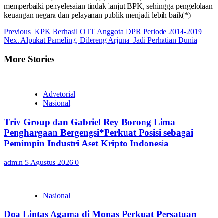
memperbaiki penyelesaian tindak lanjut BPK, sehingga pengelolaan
keuangan negara dan pelayanan publik menjadi lebih baik(*)
Continue
Previous
KPK Berhasil OTT Anggota DPR Periode 2014-2019
Next
Alpukat Pameling, Dilereng Arjuna Jadi Perhatian Dunia
Reading
More Stories
Advetorial
Nasional
Triv Group dan Gabriel Rey Borong Lima
Penghargaan Bergengsi*Perkuat Posisi sebagai
Pemimpin Industri Aset Kripto Indonesia
admin
5 Agustus 2026
0
Nasional
Doa Lintas Agama di Monas Perkuat Persatuan