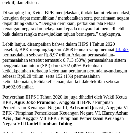
efektif, dan efisien .
Di samping itu, Ketua BPK menjelaskan, tindak lanjut rekomendasi,
kerugian dapat memulihkan / membatalkan serta penerimaan negara
dapat ditingkatkan. “Dengan demikian, perbaikan tata kelola
keuangan negara dan pelayanan kepada masyarakat menjadi lebih
baik dalam rangka mewujudkan tujuan bernegara,” ungkapnya.
Lebih lanjut, disampaikan bahwa dalam IHPS I Tahun 2020
tersebut, BPK mengungkapkan 7.868 temuan yang memuat
13.567
permasalahan sebesar Rp8,97 triliun.Adapun permasalahan-
permasalahan tersebut termasuk 6.713 (50%) permasalahan sistem
pengendalian intern (SPI) dan 6.702 (49% Ketentuan
ketidakpatuhan terhadap ketentuan peraturan perundang-undangan
sebesar Rp8,28 triliun, serta 152 (1%) permasalahan
ketidakhematan, ketidakefisienan, dan ketidakefektifan sebesar
Rp692,05 miliar.
Penyerahan IHPS I Tahun 2020 itu juga dihadiri oleh Wakil Ketua
BPK,
Agus Joko Pramono
, Anggota III BPK / Pimpinan
Pemeriksaan Keuangan Negara III,
Achsanul Qosasi
, Anggota VI
BPK / Pimpinan Pemeriksaan Keuangan Negara VI,
Harry Azhar
Azis
, dan Anggota VII BPK / Pimpinan Pemeriksaan Keuangan
Negara VII
Daniel Lumban Tobing
.