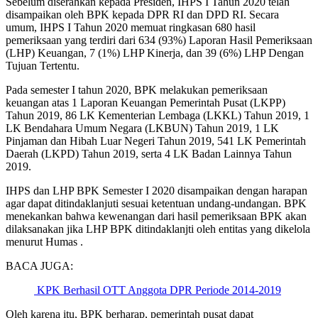
Sebelum diserahkan kepada Presiden, IHPS I Tahun 2020 telah
disampaikan oleh BPK kepada DPR RI dan DPD RI. Secara
umum, IHPS I Tahun 2020 memuat ringkasan 680 hasil
pemeriksaan yang terdiri dari 634 (93%) Laporan Hasil Pemeriksaan
(LHP) Keuangan, 7 (1%) LHP Kinerja, dan 39 (6%) LHP Dengan
Tujuan Tertentu.
Pada semester I tahun 2020, BPK melakukan pemeriksaan
keuangan atas 1 Laporan Keuangan Pemerintah Pusat (LKPP)
Tahun 2019, 86 LK Kementerian Lembaga (LKKL) Tahun 2019, 1
LK Bendahara Umum Negara (LKBUN) Tahun 2019, 1 LK
Pinjaman dan Hibah Luar Negeri Tahun 2019, 541 LK Pemerintah
Daerah (LKPD) Tahun 2019, serta 4 LK Badan Lainnya Tahun
2019.
IHPS dan LHP BPK Semester I 2020 disampaikan dengan harapan
agar dapat ditindaklanjuti sesuai ketentuan undang-undangan. BPK
menekankan bahwa kewenangan dari hasil pemeriksaan BPK akan
dilaksanakan jika LHP BPK ditindaklanjti oleh entitas yang dikelola
menurut Humas .
BACA JUGA:
KPK Berhasil OTT Anggota DPR Periode 2014-2019
Oleh karena itu, BPK berharap, pemerintah pusat dapat