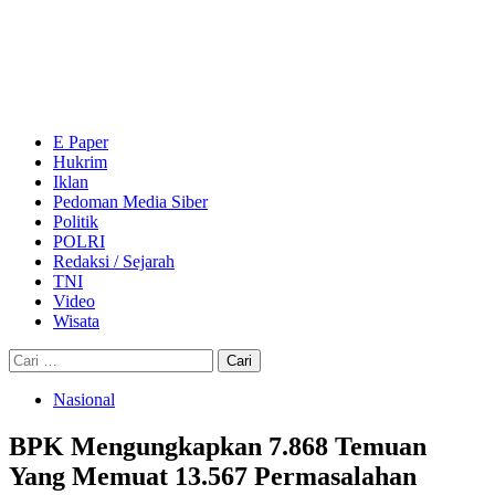
Skip
to
content
Primary
Menu
E Paper
Hukrim
Iklan
Pedoman Media Siber
Politik
POLRI
Redaksi / Sejarah
TNI
Video
Wisata
Cari
untuk:
Nasional
BPK Mengungkapkan 7.868 Temuan
Yang Memuat 13.567 Permasalahan