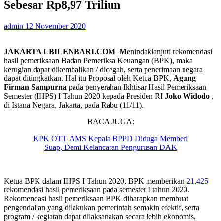
Sebesar Rp8,97 Triliun
admin
12 November 2020
JAKARTA LBILENBARI.COM M
enindaklanjuti rekomendasi
hasil pemeriksaan Badan Pemeriksa Keuangan (BPK), maka
kerugian dapat dikembalikan / dicegah, serta penerimaan negara
dapat ditingkatkan. Hal itu Proposal oleh Ketua BPK,
Agung
Firman Sampurna
pada penyerahan Ikhtisar Hasil Pemeriksaan
Semester (IHPS) I Tahun 2020 kepada Presiden RI
Joko Widodo
,
di Istana Negara, Jakarta, pada Rabu (11/11).
BACA JUGA:
KPK OTT AMS Kepala BPPD Diduga Memberi
Suap, Demi Kelancaran Pengurusan DAK
Ketua BPK dalam IHPS I Tahun 2020, BPK memberikan
21.425
rekomendasi hasil pemeriksaan pada semester I tahun 2020.
Rekomendasi hasil pemeriksaan BPK diharapkan membuat
pengendalian yang dilakukan pemerintah semakin efektif, serta
program / kegiatan dapat dilaksanakan secara lebih ekonomis,