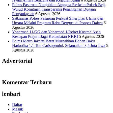
Nyata Antara Bencana dan Kejadian Alam
6 Agustus 2026
Polres Pasuruan Nonjobkan Anggota Reskrim Polsek Beji,
Wujud Komitmen Transparansi Penanganan Dugaan
Penganiayaan
6 Agustus 2026
Satbinmas Polres Pasuruan Perkuat Sinergitas Ulama dan
Umara Melalui Program Rabu Berguru di Ponpes Dalwa
6
Agustus 2026
Yonarmed 11/GG dan Yonarmed 1/Roket Kostrad Asah
Kesiapan Prajurit Jaga Kedaulatan NKRI
5 Agustus 2026
Polres Metro Jakarta Barat Musnahkan Bahan Baku
Narkotika 1,1 Ton Carisoprodol, Selamatkan 3,5 Juta Jiwa
5
Agustus 2026
Advertorial
Komentar Terbaru
lenbari
Daftar
Masuk