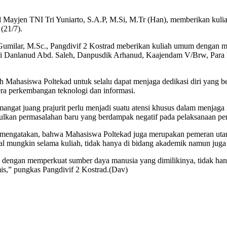
jen TNI Tri Yuniarto, S.A.P, M.Si, M.Tr (Han), memberikan kuliah
(21/7).
Gumilar, M.Sc., Pangdivif 2 Kostrad meberikan kuliah umum dengan 
iri Danlanud Abd. Saleh, Danpusdik Arhanud, Kaajendam V/Brw, Para 
Mahasiswa Poltekad untuk selalu dapat menjaga dedikasi diri yang be
i era perkembangan teknologi dan informasi.
angat juang prajurit perlu menjadi suatu atensi khusus dalam menjaga 
ulkan permasalahan baru yang berdampak negatif pada pelaksanaan pen
mengatakan, bahwa Mahasiswa Poltekad juga merupakan pemeran utama
mungkin selama kuliah, tidak hanya di bidang akademik namun juga kr
 AD dengan memperkuat sumber daya manusia yang dimilikinya, tidak h
is,” pungkas Pangdivif 2 Kostrad.(Dav)