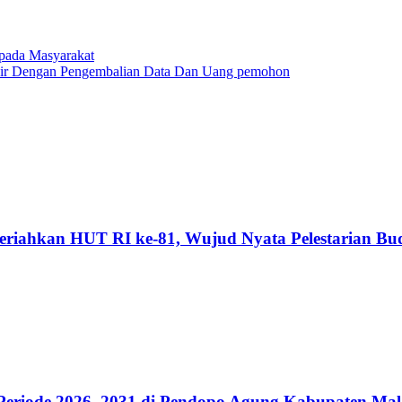
pada Masyarakat
hir Dengan Pengembalian Data Dan Uang pemohon
riahkan HUT RI ke-81, Wujud Nyata Pelestarian Bu
riode 2026–2031 di Pendopo Agung Kabupaten Ma