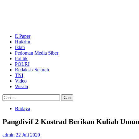
Skip
to
content
Primary
Menu
E Paper
Hukrim
Iklan
Pedoman Media Siber
Politik
POLRI
Redaksi / Sejarah
TNI
Video
Wisata
Cari
untuk:
Budaya
Pangdivif 2 Kostrad Berikan Kuliah Umu
admin
22 Juli 2020