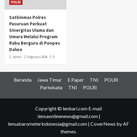
POLRI
Satbinmas Polres
Pasuruan Perkuat
Sinergitas Ulama dan
Umara Melalui Program
Rabu Berguru di Ponpes
Dalwa
admin
6 Agustus 2026
0
Beranda
Jawa Timur
E Paper
TNI
POLRI
Pariwisata
TNI
POLRI
Copyright © lenbari.com E-mail
:lensaonlinenews@gmail.com |
lensabarometerindonesia@gmail.com
|
CoverNews
by AF
themes.