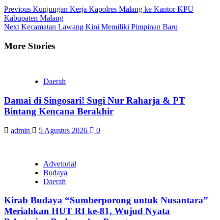
Continue
Previous
Kunjungan Kerja Kapolres Malang ke Kantor KPU
Kabupaten Malang
Reading
Next
Kecamatan Lawang Kini Memiliki Pimpinan Baru
More Stories
Daerah
Damai di Singosari! Sugi Nur Raharja & PT
Bintang Kencana Berakhir
admin
5 Agustus 2026
0
Advetorial
Budaya
Daerah
Kirab Budaya “Sumberporong untuk Nusantara”
Meriahkan HUT RI ke-81, Wujud Nyata