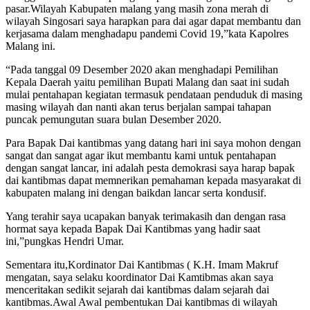
pasar.Wilayah Kabupaten malang yang masih zona merah di
wilayah Singosari saya harapkan para dai agar dapat membantu dan
kerjasama dalam menghadapu pandemi Covid 19,”kata Kapolres
Malang ini.
“Pada tanggal 09 Desember 2020 akan menghadapi Pemilihan
Kepala Daerah yaitu pemilihan Bupati Malang dan saat ini sudah
mulai pentahapan kegiatan termasuk pendataan penduduk di masing
masing wilayah dan nanti akan terus berjalan sampai tahapan
puncak pemungutan suara bulan Desember 2020.
Para Bapak Dai kantibmas yang datang hari ini saya mohon dengan
sangat dan sangat agar ikut membantu kami untuk pentahapan
dengan sangat lancar, ini adalah pesta demokrasi saya harap bapak
dai kantibmas dapat memnerikan pemahaman kepada masyarakat di
kabupaten malang ini dengan baikdan lancar serta kondusif.
Yang terahir saya ucapakan banyak terimakasih dan dengan rasa
hormat saya kepada Bapak Dai Kantibmas yang hadir saat
ini,”pungkas Hendri Umar.
Sementara itu,Kordinator Dai Kantibmas ( K.H. Imam Makruf
mengatan, saya selaku koordinator Dai Kamtibmas akan saya
menceritakan sedikit sejarah dai kantibmas dalam sejarah dai
kantibmas.Awal Awal pembentukan Dai kantibmas di wilayah