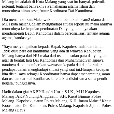
Malang ini adalah di Kota Malang yang saat itu banyak polemik
polemik tentang banyaknya Pemahaman agama islam dan
munculnya aliran sesat,”tutur Kordinator Dai Kamtibmas
Dia menambahkan,Maka waktu itu di bentuklah team2 ulama dan
MUI kota malang dalam menghadapi situasi seperti itu maka ahirnya
munculnya kesimpulan pembuatan Dai yang nantinya akan
mendampingi Babin Kantibmas dalam bersosialisasi tentang agama
agama,”tandasnya.
“Saya menyampaikan kepada Bapak Kapolres mulai dari tahun
1998 dulu para dai kantibmas yang ada di wilayah Kabupaten
Malang hanya dari NU maka dari usulan usulan para dai yang lain
agar di bentuk lagi Dai Kantibmas dari Muhammadiyah supaya
nantinya dapat memberikan wawasan kepada dai dan bertukar
pendapat dalam menghadapi situasi yang saat ini.Harapan kedepan
kita disini saya sebagai Koordinator hanya dapat menampung saran
dan usulan dari dai kantibmas karena kita disini sama sama pendiri
negara,”pungkasnya.
Hadir dalam giat AKBP Hendri Umar, S.I.K., M.H Kapolres
Malang .AKP Nunung Anggraeini.,S.H. Kasat Binmas Polres
Malang .Kapolsek jajaran Polres Malang, K.H. Imam Makruf Ketua
Koordinator Dai Kantibmas Polres Malang. Kapolsek Jajaran Polres
Malang (Dav)