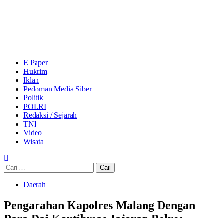
Skip
to
content
Primary
Menu
E Paper
Hukrim
Iklan
Pedoman Media Siber
Politik
POLRI
Redaksi / Sejarah
TNI
Video
Wisata
Cari
untuk:
Daerah
Pengarahan Kapolres Malang Dengan