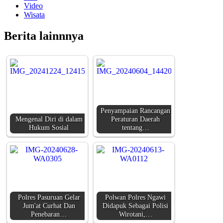
Video
Wisata
Berita lainnnya
Penyampaian Rancangan
Mengenal Diri di dalam
Peraturan Daerah
Hukum Sosial
tentang…
Polres Pasuruan Gelar
Polwan Polres Ngawi
Jum'at Curhat Dan
Didapuk Sebagai Polisi
Penebaran…
Wirotani,…