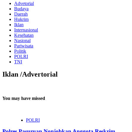
Advetorial
Budaya
Daerah
Hukrim
Iklan
Internasional
Kesehatan
Nasional
Pariwisata
Politik
POLRI
TNI
Iklan /Advertorial
You may have missed
POLRI
Polres Pasuruan Nonjobkan Anggota Reskrim