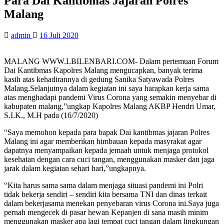
Para Dai Kantibmas Jajaran Polres
Malang
admin
16 Juli 2020
MALANG WWW.LBILENBARI.COM- Dalam pertemuan Forum
Dai Kantibmas Kapolres Malang mengucapkan, banyak terima
kasih atas kehadirannya di gedung Sanika Satyawada Polres
Malang.Selanjutnya dalam kegiatan ini saya harapkan kerja sama
atas menghadapi pandemi Virus Corona yang semakin menyebar di
kabupaten malang,”ungkap Kapolres Malang AKBP Hendri Umar,
S.I.K., M.H pada (16/7/2020)
“Saya memohon kepada para bapak Dai kantibmas jajaran Polres
Malang ini agar memberikan himbauan kepada masyrakat agar
dapatnya menyampaikan kepada jemaah untuk menjaga protokol
kesehatan dengan cara cuci tangan, menggunakan masker dan jaga
jarak dalam kegiatan sehari hari,”ungkapnya.
“Kita harus sama sama dalam menjaga situasi pandemi ini Polri
tidak bekerja sendiri – sendiri kita bersama TNI dan dinas terkait
dalam bekerjasama menekan penyebaran virus Corona ini.Saya juga
pernah mengecek di pasar hewan Kepanjen di sana masih minim
menggunakan masker apa lagi tempat cuci tangan dalam lingkungan