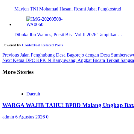
Mayjen TNI Mohamad Hasan, Resmi Jabat Pangkostrad
Dibuka Ibu Wapres, Persit Bisa Vol II 2026 Tampilkan…
Powered by
Contextual Related Posts
Continue
Previous
Jalan Penghubung Desa Bagorejo dengan Desa Sumbersew
Next
Ketua DPC KPK-N Banyuwangi Angkat Bicara Terkait Sangsaka
Reading
More Stories
Daerah
WARGA WAJIB TAHU! BPBD Malang Ungkap Batas 
admin
6 Agustus 2026
0