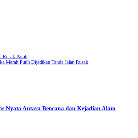
u Rusak Parah
 Merah Putih Dijadikan Tanda Jalan Rusak
Nyata Antara Bencana dan Kejadian Alam