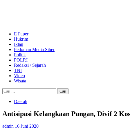
Skip
to
content
Primary
Menu
E Paper
Hukrim
Iklan
Pedoman Media Siber
Politik
POLRI
Redaksi / Sejarah
TNI
Video
Wisata
Cari
untuk:
Daerah
Antisipasi Kelangkaan Pangan, Divif 2 
admin
16 Juni 2020