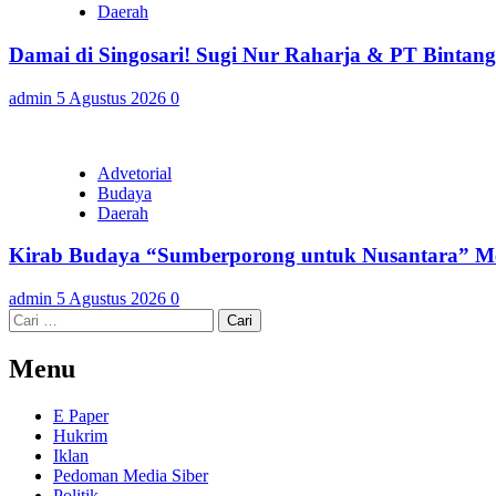
Daerah
Damai di Singosari! Sugi Nur Raharja & PT Bintan
admin
5 Agustus 2026
0
Advetorial
Budaya
Daerah
Kirab Budaya “Sumberporong untuk Nusantara” Me
admin
5 Agustus 2026
0
Cari
untuk:
Menu
E Paper
Hukrim
Iklan
Pedoman Media Siber
Politik