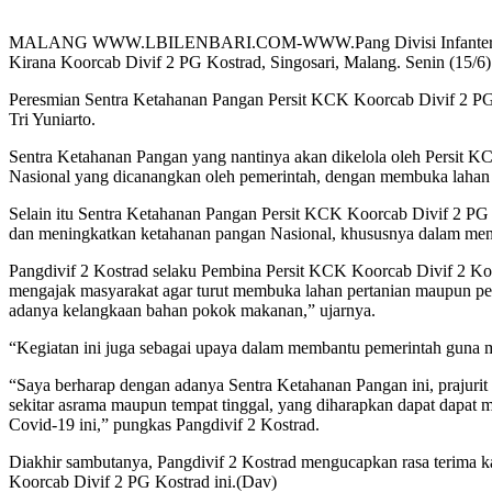
MALANG WWW.LBILENBARI.COM-WWW.Pang Divisi Infanteri 2 Kostra
Kirana Koorcab Divif 2 PG Kostrad, Singosari, Malang. Senin (15/6)
Peresmian Sentra Ketahanan Pangan Persit KCK Koorcab Divif 2 PG 
Tri Yuniarto.
Sentra Ketahanan Pangan yang nantinya akan dikelola oleh Persit
Nasional yang dicanangkan oleh pemerintah, dengan membuka lahan k
Selain itu Sentra Ketahanan Pangan Persit KCK Koorcab Divif 2 PG 
dan meningkatkan ketahanan pangan Nasional, khususnya dalam meng
Pangdivif 2 Kostrad selaku Pembina Persit KCK Koorcab Divif 2 K
mengajak masyarakat agar turut membuka lahan pertanian maupun pete
adanya kelangkaan bahan pokok makanan,” ujarnya.
“Kegiatan ini juga sebagai upaya dalam membantu pemerintah guna m
“Saya berharap dengan adanya Sentra Ketahanan Pangan ini, prajuri
sekitar asrama maupun tempat tinggal, yang diharapkan dapat dapat
Covid-19 ini,” pungkas Pangdivif 2 Kostrad.
Diakhir sambutanya, Pangdivif 2 Kostrad mengucapkan rasa terima
Koorcab Divif 2 PG Kostrad ini.(Dav)