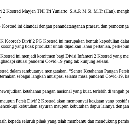
d Mayjen TNI Tri Yuniarto, S.A.P, M.Si, M.Tr (Han), menghadiri
.
Kostrad ini ditandai dengan penandatanganan prasasti dan pemotonga
 KCK Koorcab Divif 2 PG Kostrad ini merupakan bentuk kepedulian 
osong yang tidak produktif untuk dijadikan lahan pertanian, perkebu
Kostrad ini menjadi komitmen bagi Divisi Infanteri 2 Kostrad yang m
hadapi situasi pandemi Covid-19 yang tak kunjung selesai.
ostrad dalam sambutanya mengatakan, “Sentra Ketahanan Pangan Persi
rnakan sebagai langkah antisipasi selama masa pandemi Covid-19, kar
ewujudkan ketahanan pangan nasional yang kuat, terlebih di tengah pa
t maupun Persit Divif 2 Kostrad akan mempunyai kegiatan yang positi
 mencukupi kebutuhan sayuran maupun kebutuhan dapur lainnya dengan
 kasih kepada seluruh pihak yang telah membantu dan mendukung pe