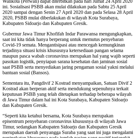
Walikota (Perwali) dapat diterbitkan pada hari Jumat 24 April 2020
ini. Sosialisasi PSBB akan mulai dilakukan pada Sabtu 25 April
2020 sampai dengan Senin 27 April 2020 dan pada Selasa 28 April
2020, PSBB mulai diberlakukan di wilayah Kota Surabaya,
Kabupaten Sidoarjo dan Kabupaten Gresik.
Gubernur Jawa Timur Khofifah Indar Parawansa mengungkapkan,
saat ini kita tidak hanya berperang untuk memutus penyebaran
Covid-19 semata. Mengantisipasi atau mencegah kemungkinan
terjadinya situasi krisis khususnya ketersediaan pangan selama
maupun pasca wabah coronavirus merupakan hal yang wajib seperti
pasokan logistik, penyiapan sarana kesehatan dan jaminan sosial
saat PSBB serta menyediakan jaring pengaman sosial yakni melalui
bantuan sosial (Bansos).
Sementara itu, Pangdivif 2 Kostrad menyampaikan, Satuan Divif 2
Kostrad akan berperan aktif serta mendukung sepenuhnya terkait
keputusan PSBB yang telah ditetapkan terhadap beberapa wilayah
di Jawa Timur dalam hal ini Kota Surabaya, Kabupaten Sidoarjo
dan Kabupaten Gresik.
“Seperti kita ketahui bersama, Kota Surabaya merupakan
episentrum penyebaran coronavirus khususnya di wilayah Jawa
Timur, sedangkan Kabupaten Sidoarjo dan Kabupaten Gresik
merupakan daerah penyangga Suraba yang saat ini juga mengalami
peningkatan khususnya pada jumlah pasien yang positif terjangkit