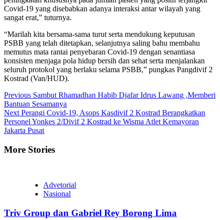
Covid-19 yang disebabkan adanya interaksi antar wilayah yang
sangat erat,” tuturnya.
“Marilah kita bersama-sama turut serta mendukung keputusan
PSBB yang telah ditetapkan, selanjutnya saling bahu membahu
memutus mata rantai penyebaran Covid-19 dengan senantiasa
konsisten menjaga pola hidup bersih dan sehat serta menjalankan
seluruh protokol yang berlaku selama PSBB,” pungkas Pangdivif 2
Kostrad (Van/HUD).
Continue
Previous
Sambut Rhamadhan Habib Djafar Idrus Lawang ,Memberi
Bantuan Sesamanya
Reading
Next
Perangi Covid-19, Asops Kasdivif 2 Kostrad Berangkatkan
Personel Yonkes 2/Divif 2 Kostrad ke Wisma Atlet Kemayoran
Jakarta Pusat
More Stories
Advetorial
Nasional
Triv Group dan Gabriel Rey Borong Lima