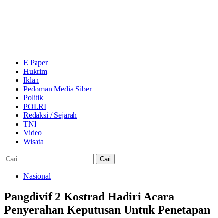
Skip
to
content
Primary
Menu
E Paper
Hukrim
Iklan
Pedoman Media Siber
Politik
POLRI
Redaksi / Sejarah
TNI
Video
Wisata
Cari
untuk:
Nasional
Pangdivif 2 Kostrad Hadiri Acara
Penyerahan Keputusan Untuk Penetapan