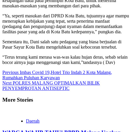
kelapangan dada pada pemimpin Kota Batu, untuk menerima
masukan-masukan yang membangun dari para pihak.
“Ya, seperti masukan dari DPRD Kota Batu, tujuannya agar mampu
menerapkan kebijakan yang tepat, serta penerima manfaat
(pedagang dan pengunjung) dapat nyaman dalam memanfaatkan
fasilitas pasar yang ada di Kota Batu kedepannya,” pungkas dia.
Sementara itu, Dani salah satu pedagang yang biasa berjualan di
Pasar Sayur Kota Batu mengeluhkan soal kebocoran tersebut.
“Terus terang kami merasa was-was kalau hujan deras, sebab selain
bocor airnya juga menggenangi stan kami,”tandasnya ( Dav)
Continue
Previous
Imbas Covid 19,Hotel Trio Indah 2 Kota Malang,
Rumahkan Puluhan Karyawan
Reading
Next
POLRES MALANG OPTIMALKAN BILIK
PENYEMPROTAN ANTISEPTIC
More Stories
Daerah