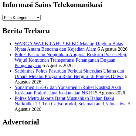
Informasi Sains Telekomunikasi
Teknologi
Informasi Sains Telekomunikasi
Berita Terbaru
WARGA WAJIB TAHU! BPBD Malang Ungkap Batas
Nyata Antara Bencana dan Kejadian Alam
6 Agustus 2026
Polres Pasuruan Nonjobkan Anggota Reskrim Polsek Beji,
Wujud Komitmen Transparansi Penanganan Dugaan
Penganiayaan
6 Agustus 2026
Satbinmas Polres Pasuruan Perkuat Sinergitas Ulama dan
Umara Melalui Program Rabu Berguru di Ponpes Dalwa
6
Agustus 2026
Yonarmed 11/GG dan Yonarmed 1/Roket Kostrad Asah
Kesiapan Prajurit Jaga Kedaulatan NKRI
5 Agustus 2026
Polres Metro Jakarta Barat Musnahkan Bahan Baku
Narkotika 1,1 Ton Carisoprodol, Selamatkan 3,5 Juta Jiwa
5
Agustus 2026
Advertorial