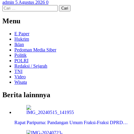
admin
5 Agustus 2026
0
Cari
untuk:
Menu
E Paper
Hukrim
Iklan
Pedoman Media Siber
Politik
POLRI
Redaksi / Sejarah
TNI
Video
Wisata
Berita lainnnya
Rapat Paripurna: Pandangan Umum Fraksi-Fraksi DPRD…