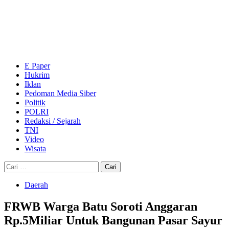
Skip
to
content
Primary
Menu
E Paper
Hukrim
Iklan
Pedoman Media Siber
Politik
POLRI
Redaksi / Sejarah
TNI
Video
Wisata
Cari
untuk:
Daerah
FRWB Warga Batu Soroti Anggaran
Rp.5Miliar Untuk Bangunan Pasar Sayur