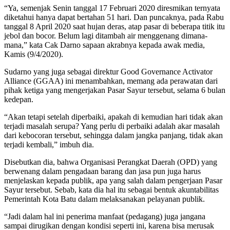
“Ya, semenjak Senin tanggal 17 Februari 2020 diresmikan ternyata
diketahui hanya dapat bertahan 51 hari. Dan puncaknya, pada Rabu
tanggal 8 April 2020 saat hujan deras, atap pasar di beberapa titik itu
jebol dan bocor. Belum lagi ditambah air menggenang dimana-
mana,” kata Cak Darno sapaan akrabnya kepada awak media,
Kamis (9/4/2020).
Sudarno yang juga sebagai direktur Good Governance Activator
Alliance (GGAA) ini menambahkan, memang ada perawatan dari
pihak ketiga yang mengerjakan Pasar Sayur tersebut, selama 6 bulan
kedepan.
“Akan tetapi setelah diperbaiki, apakah di kemudian hari tidak akan
terjadi masalah serupa? Yang perlu di perbaiki adalah akar masalah
dari kebocoran tersebut, sehingga dalam jangka panjang, tidak akan
terjadi kembali,” imbuh dia.
Disebutkan dia, bahwa Organisasi Perangkat Daerah (OPD) yang
berwenang dalam pengadaan barang dan jasa pun juga harus
menjelaskan kepada publik, apa yang salah dalam pengerjaan Pasar
Sayur tersebut. Sebab, kata dia hal itu sebagai bentuk akuntabilitas
Pemerintah Kota Batu dalam melaksanakan pelayanan publik.
“Jadi dalam hal ini penerima manfaat (pedagang) juga jangana
sampai dirugikan dengan kondisi seperti ini, karena bisa merusak