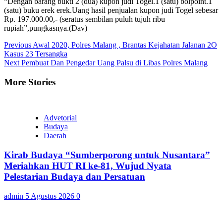
“Dengan barang bukti 2 (dua) kupon judi Togel.1 (satu) bolpoint.1
(satu) buku erek erek.Uang hasil penjualan kupon judi Togel sebesar
Rp. 197.000.00,- (seratus sembilan puluh tujuh ribu
rupiah”,pungkasnya.(Dav)
Continue
Previous
Awal 2020, Polres Malang , Brantas Kejahatan Jalanan 2O
Kasus 23 Tersangka
Reading
Next
Pembuat Dan Pengedar Uang Palsu di Libas Polres Malang
More Stories
Advetorial
Budaya
Daerah
Kirab Budaya “Sumberporong untuk Nusantara”
Meriahkan HUT RI ke-81, Wujud Nyata
Pelestarian Budaya dan Persatuan
admin
5 Agustus 2026
0