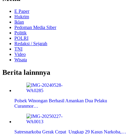
E Paper
Hukrim
Iklan
Pedoman Media Siber
Politik
POLRI
Redaksi / Sejarah
TNI
Video
Wisata
Berita lainnnya
Polsek Winongan Berhasil Amankan Dua Pelaku
Curanmor…
Satresnarkoba Gerak Cepat Ungkap 29 Kasus Narkoba,…