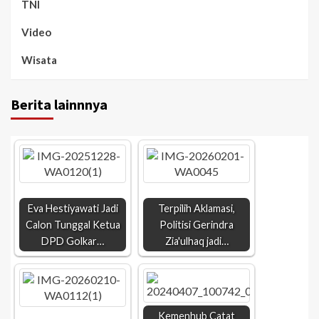
TNI
Video
Wisata
Berita lainnnya
Eva Hestiyawati Jadi
Terpilih Aklamasi,
Calon Tunggal Ketua
Politisi Gerindra
DPD Golkar…
Zia'ulhaq jadi…
Kemenhub Catat