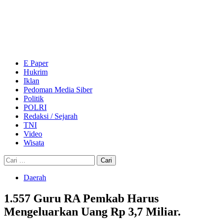
Skip
to
content
Primary
Menu
E Paper
Hukrim
Iklan
Pedoman Media Siber
Politik
POLRI
Redaksi / Sejarah
TNI
Video
Wisata
Cari
untuk:
Daerah
1.557 Guru RA Pemkab Harus
Mengeluarkan Uang Rp 3,7 Miliar.