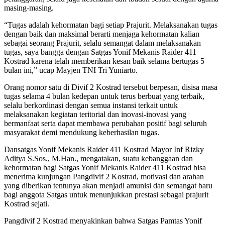
masing-masing.
“Tugas adalah kehormatan bagi setiap Prajurit. Melaksanakan tugas
dengan baik dan maksimal berarti menjaga kehormatan kalian
sebagai seorang Prajurit, selalu semangat dalam melaksanakan
tugas, saya bangga dengan Satgas Yonif Mekanis Raider 411
Kostrad karena telah memberikan kesan baik selama bertugas 5
bulan ini,” ucap Mayjen TNI Tri Yuniarto.
Orang nomor satu di Divif 2 Kostrad tersebut berpesan, disisa masa
tugas selama 4 bulan kedepan untuk terus berbuat yang terbaik,
selalu berkordinasi dengan semua instansi terkait untuk
melaksanakan kegiatan teritorial dan inovasi-inovasi yang
bermanfaat serta dapat membawa perubahan positif bagi seluruh
masyarakat demi mendukung keberhasilan tugas.
Dansatgas Yonif Mekanis Raider 411 Kostrad Mayor Inf Rizky
Aditya S.Sos., M.Han., mengatakan, suatu kebanggaan dan
kehormatan bagi Satgas Yonif Mekanis Raider 411 Kostrad bisa
menerima kunjungan Pangdivif 2 Kostrad, motivasi dan arahan
yang diberikan tentunya akan menjadi amunisi dan semangat baru
bagi anggota Satgas untuk menunjukkan prestasi sebagai prajurit
Kostrad sejati.
Pangdivif 2 Kostrad menyakinkan bahwa Satgas Pamtas Yonif