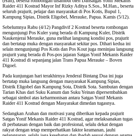
(Han), beserta rombongan disambut oleh Dansatgas Yonif Mekanis
Raider 411 Kostrad Mayor Inf Rizky Aditya S.Sos., M.Han., beserta
seluruh prajurit, pelajar dan masyarakat di Pos Kotis, Bupul 1,
Kampung Sipias, Distrik Eligobel, Merauke, Papua. Kamis (5/12).
Sebelumnya Rabu (4/12) Pangdivif 2 Kostrad beserta rombongan
mengunjungi Pos Kuler yang berada di Kampung Kuler, Distrik
Naukenjerai Merauke, guna melihat langsung kondisi pos, prajurit
dan bertatap muka dengan masyarakat sekitar pos. Dihari kedua ini
selain mengunjungi Pos Kotis dan Pos Kout juga meninjau langsung
prajurit yang berada di Pos-pos jajaran Satgas Yonif Mekanis Raider
411 Kostrad di sepanjang jalan Trans Papua Merauke – Boven
Digoel.
Pada kunjungan hari terakhirnya Jenderal Bintang Dua ini juga
bertatap muka langsung dengan masyarakat Kampung Sipias,
Distrik Eligobel dan Kampung Sota, Distrik Sota. Sambutan dengan
Tarian Khas dari Suku Kanum dan Suku Yeinan dipersembahkan
sebagai simbol atas keharmonisan antara Satgas Yonif Mekanis
Raider 411 Kostrad dengan Masyarakat dimedan tugasnya.
Sedangkan Arahan dan motivasi yang diberikan kepada prajurit
Satgas Yonif Mekanis Raider 411 Kostrad, agar melaksanakan tugas
di perbatasan dengan baik dan profesional, selalu dekat dengan
rakyat dengan tetap memperhatikan faktor keamanan, jauhi
pelanggaran, selalu jaga kesehatan dan ibadah sesuai dengan agama