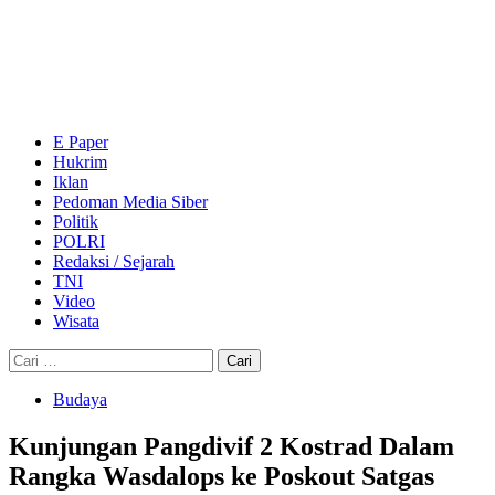
Skip
to
content
Primary
Menu
E Paper
Hukrim
Iklan
Pedoman Media Siber
Politik
POLRI
Redaksi / Sejarah
TNI
Video
Wisata
Cari
untuk:
Budaya
Kunjungan Pangdivif 2 Kostrad Dalam
Rangka Wasdalops ke Poskout Satgas