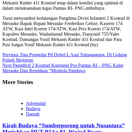
Mekanis Raider 411 Kostrad tetap dalam kondisi yang optimal di
dalam melaksanakan tugas Pamtas RI- PNG,imbuhnya
Turut menyambut kedatangan Panglima Divisi Infanteri 2 Kostrad di
Merauke Bapak Bupati Merauke Frederikus Gebze, Kasrem 174
ATW, Kasi Intel Korem 174/ATW, Kasi Pers Korem 174/ATW,
Kapolres Merauke, Wadanlanud Merauke, Danyonif 755/Yalet
Kostrad, Dansatgas Yonif Mekanis Raider 411 Kostrad dan Para
Pasi Satgas Yonif Mekanis Raider 411 Kostrad.(by)
Continue
Previous
Tiga Pengedar Pil Dobel L Asal Tulungagung, Di Gulung
Polsek Mojoroto
Reading
Next
Pangdivif 2 Kostrad Kunjungi Pos Pamtas RI – PNG Kuler
Merauke Dan Resmikan “Mushola Pandawa
More Stories
Advetorial
Budaya
Daerah
Kirab Budaya “Sumberporong untuk Nusantara”
Meriahkan HUT RI ke-81, Wujud Nyata