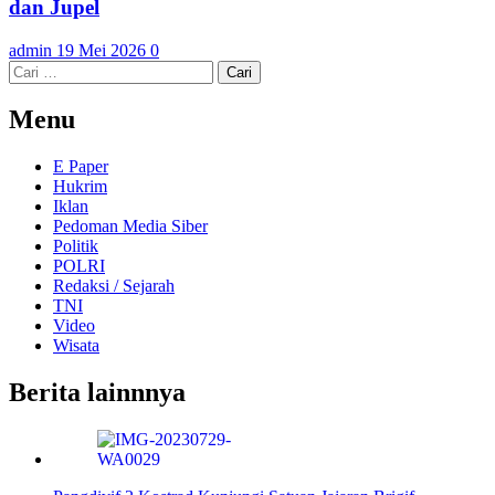
dan Jupel
admin
19 Mei 2026
0
Cari
untuk:
Menu
E Paper
Hukrim
Iklan
Pedoman Media Siber
Politik
POLRI
Redaksi / Sejarah
TNI
Video
Wisata
Berita lainnnya