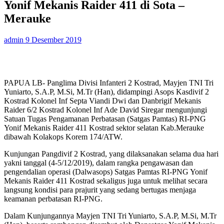
Yonif Mekanis Raider 411 di Sota –
Merauke
admin
9 Desember 2019
PAPUA LB- Panglima Divisi Infanteri 2 Kostrad, Mayjen TNI Tri
Yuniarto, S.A.P, M.Si, M.Tr (Han), didampingi Asops Kasdivif 2
Kostrad Kolonel Inf Septa Viandi Dwi dan Danbrigif Mekanis
Raider 6/2 Kostrad Kolonel Inf Ade David Siregar mengunjungi
Satuan Tugas Pengamanan Perbatasan (Satgas Pamtas) RI-PNG
Yonif Mekanis Raider 411 Kostrad sektor selatan Kab.Merauke
dibawah Kolakops Korem 174/ATW.
Kunjungan Pangdivif 2 Kostrad, yang dilaksanakan selama dua hari
yakni tanggal (4-5/12/2019), dalam rangka pengawasan dan
pengendalian operasi (Dalwasops) Satgas Pamtas RI-PNG Yonif
Mekanis Raider 411 Kostrad sekaligus juga untuk melihat secara
langsung kondisi para prajurit yang sedang bertugas menjaga
keamanan perbatasan RI-PNG.
Dalam Kunjungannya Mayjen TNI Tri Yuniarto, S.A.P, M.Si, M.Tr