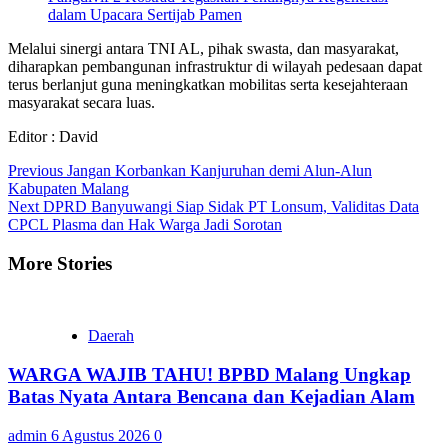
dalam Upacara Sertijab Pamen
Melalui sinergi antara TNI AL, pihak swasta, dan masyarakat,
diharapkan pembangunan infrastruktur di wilayah pedesaan dapat
terus berlanjut guna meningkatkan mobilitas serta kesejahteraan
masyarakat secara luas.
Editor : David
Continue
Previous
Jangan Korbankan Kanjuruhan demi Alun-Alun
Kabupaten Malang
Reading
Next
DPRD Banyuwangi Siap Sidak PT Lonsum, Validitas Data
CPCL Plasma dan Hak Warga Jadi Sorotan
More Stories
Daerah
WARGA WAJIB TAHU! BPBD Malang Ungkap
Batas Nyata Antara Bencana dan Kejadian Alam
admin
6 Agustus 2026
0