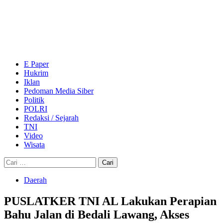
Skip
to
content
Primary
Menu
E Paper
Hukrim
Iklan
Pedoman Media Siber
Politik
POLRI
Redaksi / Sejarah
TNI
Video
Wisata
Cari
untuk:
Daerah
PUSLATKER TNI AL Lakukan Perapian
Bahu Jalan di Bedali Lawang, Akses