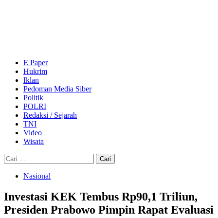
Skip
to
content
Primary
Menu
E Paper
Hukrim
Iklan
Pedoman Media Siber
Politik
POLRI
Redaksi / Sejarah
TNI
Video
Wisata
Cari
untuk:
Nasional
Investasi KEK Tembus Rp90,1 Triliun,
Presiden Prabowo Pimpin Rapat Evaluasi