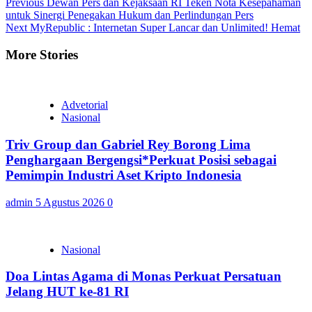
Continue
Previous
Dewan Pers dan Kejaksaan RI Teken Nota Kesepahaman
untuk Sinergi Penegakan Hukum dan Perlindungan Pers
Reading
Next
MyRepublic : Internetan Super Lancar dan Unlimited! Hemat
More Stories
Advetorial
Nasional
Triv Group dan Gabriel Rey Borong Lima
Penghargaan Bergengsi*Perkuat Posisi sebagai
Pemimpin Industri Aset Kripto Indonesia
admin
5 Agustus 2026
0
Nasional
Doa Lintas Agama di Monas Perkuat Persatuan
Jelang HUT ke-81 RI