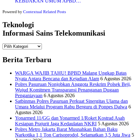
KEBIJAKAN UMUM APBD…
Powered by
Contextual Related Posts
Teknologi
Informasi Sains Telekomunikasi
Teknologi
Informasi Sains Telekomunikasi
Berita Terbaru
WARGA WAJIB TAHU! BPBD Malang Ungkap Batas
Nyata Antara Bencana dan Kejadian Alam
6 Agustus 2026
Polres Pasuruan Nonjobkan Anggota Reskrim Polsek Beji,
Wujud Komitmen Transparansi Penanganan Dugaan
Penganiayaan
6 Agustus 2026
Satbinmas Polres Pasuruan Perkuat Sinergitas Ulama dan
Umara Melalui Program Rabu Berguru di Ponpes Dalwa
6
Agustus 2026
Yonarmed 11/GG dan Yonarmed 1/Roket Kostrad Asah
Kesiapan Prajurit Jaga Kedaulatan NKRI
5 Agustus 2026
Polres Metro Jakarta Barat Musnahkan Bahan Baku
Narkotika 1,1 Ton Carisoprodol, Selamatkan 3,5 Juta Jiwa
5