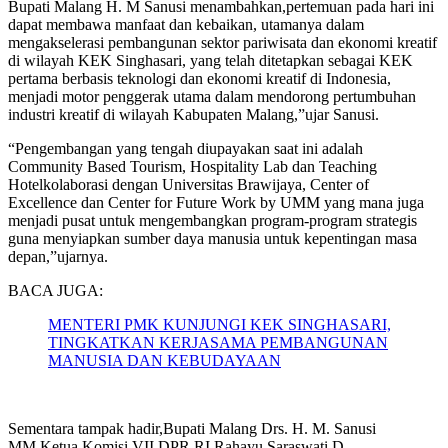
Bupati Malang H. M Sanusi menambahkan,pertemuan pada hari ini
dapat membawa manfaat dan kebaikan, utamanya dalam
mengakselerasi pembangunan sektor pariwisata dan ekonomi kreatif
di wilayah KEK Singhasari, yang telah ditetapkan sebagai KEK
pertama berbasis teknologi dan ekonomi kreatif di Indonesia,
menjadi motor penggerak utama dalam mendorong pertumbuhan
industri kreatif di wilayah Kabupaten Malang,”ujar Sanusi.
“Pengembangan yang tengah diupayakan saat ini adalah
Community Based Tourism, Hospitality Lab dan Teaching
Hotelkolaborasi dengan Universitas Brawijaya, Center of
Excellence dan Center for Future Work by UMM yang mana juga
menjadi pusat untuk mengembangkan program-program strategis
guna menyiapkan sumber daya manusia untuk kepentingan masa
depan,”ujarnya.
BACA JUGA:
MENTERI PMK KUNJUNGI KEK SINGHASARI,
TINGKATKAN KERJASAMA PEMBANGUNAN
MANUSIA DAN KEBUDAYAAN
Sementara tampak hadir,Bupati Malang Drs. H. M. Sanusi
MM,Ketua Komisi VII DPR RI Rahayu Saraswati D.