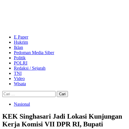
Skip
to
content
Primary
Menu
E Paper
Hukrim
Iklan
Pedoman Media Siber
Politik
POLRI
Redaksi / Sejarah
TNI
Video
Wisata
Cari
untuk:
Nasional
KEK Singhasari Jadi Lokasi Kunjungan
Kerja Komisi VII DPR RI, Bupati