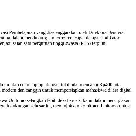
vasi Pembelajaran yang diselenggarakan oleh Direktorat Jenderal
n penting dalam mendukung Unitomo mencapai delapan Indikator
jadi salah satu perguruan tinggi swasta (PTS) terpilih.
oard dan enam laptop, dengan total nilai mencapai Rp400 juta.
h modern dan canggih untuk mempersiapkan mahasiswa di era digital.
bawa Unitomo selangkah lebih dekat ke visi kami dalam menciptakan
l meraih dukungan sebesar ini, menunjukkan komitmen Unitomo untuk