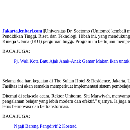
Jakarta,lenbari.com
||Universitas Dr. Soetomo (Unitomo) kembali me
Pendidikan Tinggi, Riset, dan Teknologi. Hibah ini, yang mendukung
Kinerja Utama (IKU) perguruan tinggi. Program ini bertujuan memperku
BACA JUGA:
Pj. Wali Kota Batu Ajak Anak-Anak Gemar Makan Ikan untuk 
Selama dua hari kegiatan di The Sultan Hotel & Residence, Jakarta,
Fasilitas ini akan semakin memperkuat implementasi sistem pembelaj
Ditemui di sela-sela acara, Rektor Unitomo, Siti Marwiyah, menyam
pengalaman belajar yang lebih modern dan efektif,” ujarnya. Ia ju
terus berinovasi dan bertransformasi.
BACA JUGA:
Ngaji Bareng Pangdivif 2 Kostrad