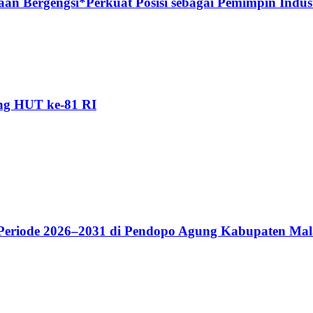
n Bergengsi*Perkuat Posisi sebagai Pemimpin Industr
ang HUT ke-81 RI
riode 2026–2031 di Pendopo Agung Kabupaten Ma