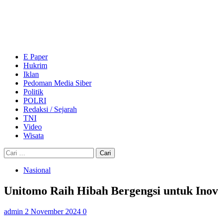
Skip
to
content
Primary
Menu
E Paper
Hukrim
Iklan
Pedoman Media Siber
Politik
POLRI
Redaksi / Sejarah
TNI
Video
Wisata
Cari
untuk:
Nasional
Unitomo Raih Hibah Bergengsi untuk Inova
admin
2 November 2024
0