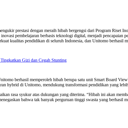
ngukir prestasi dengan meraih hibah bergengsi dari Program Riset Ino
 inovasi pembelajaran berbasis teknologi digital, menjadi pencapaia
at kualitas pendidikan di seluruh Indonesia, dan Unitomo berhasil men
Tingkatkan Gizi dan Cegah Stunting
 Unitomo berhasil memperoleh hibah berupa satu unit Smart Board Viewb
aran hybrid di Unitomo, mendukung transformasi pendidikan yang lebi
paikan rasa syukur atas dukungan yang diterima. “Hibah ini akan mem
ga menegaskan bahwa tak banyak perguruan tinggi swasta yang berhasi