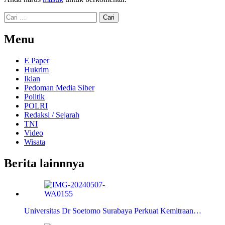
Cari
untuk:
Menu
E Paper
Hukrim
Iklan
Pedoman Media Siber
Politik
POLRI
Redaksi / Sejarah
TNI
Video
Wisata
Berita lainnnya
Universitas Dr Soetomo Surabaya Perkuat Kemitraan…