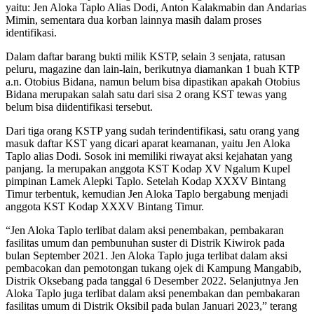
yaitu: Jen Aloka Taplo Alias Dodi, Anton Kalakmabin dan Andarias
Mimin, sementara dua korban lainnya masih dalam proses
identifikasi.
Dalam daftar barang bukti milik KSTP, selain 3 senjata, ratusan
peluru, magazine dan lain-lain, berikutnya diamankan 1 buah KTP
a.n. Otobius Bidana, namun belum bisa dipastikan apakah Otobius
Bidana merupakan salah satu dari sisa 2 orang KST tewas yang
belum bisa diidentifikasi tersebut.
Dari tiga orang KSTP yang sudah terindentifikasi, satu orang yang
masuk daftar KST yang dicari aparat keamanan, yaitu Jen Aloka
Taplo alias Dodi. Sosok ini memiliki riwayat aksi kejahatan yang
panjang. Ia merupakan anggota KST Kodap XV Ngalum Kupel
pimpinan Lamek Alepki Taplo. Setelah Kodap XXXV Bintang
Timur terbentuk, kemudian Jen Aloka Taplo bergabung menjadi
anggota KST Kodap XXXV Bintang Timur.
“Jen Aloka Taplo terlibat dalam aksi penembakan, pembakaran
fasilitas umum dan pembunuhan suster di Distrik Kiwirok pada
bulan September 2021. Jen Aloka Taplo juga terlibat dalam aksi
pembacokan dan pemotongan tukang ojek di Kampung Mangabib,
Distrik Oksebang pada tanggal 6 Desember 2022. Selanjutnya Jen
Aloka Taplo juga terlibat dalam aksi penembakan dan pembakaran
fasilitas umum di Distrik Oksibil pada bulan Januari 2023,” terang