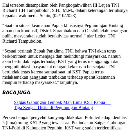
Hal tersebut disampaikan oleh Pangkogabwilhan III Letjen TNI
Richard T.H Tampubolon, S.H., M.M., dalam keterangan tertulisnya
kepada awak media Senin, (02/10/2023).
“Saat ini situasi keamanan Papua khususnya Pegunungan Bintang
aman dan kondusif, Distrik Sarambakon dan Oksibil telah berangsur
pulih, masyarakat sudah beraktivitas normal,” ujar Letjen TNI
Richard Tampubolon.
“Sesuai perintah Bapak Panglima TNI, bahwa TNI akan terus
berkomitmen untuk menjaga dan melindungi masyarakat, namun
akan bertindak tegas terhadap KST yang terus mengganggu dan
mengintimidasi masyarakat dengan kekerasan bersenjata. TNI
bertindak tegas karena sampai saat ini KST Papua terus
melaksanakan gangguan tembakan terhadap aparat keamanan
maupun terhadap masyarakat,” lanjutnya.
𝘽𝘼𝘾𝘼 𝙅𝙐𝙂𝘼:
Satgas Gabungan Tembak Mati Lima KST Papua —
Tiga Senjata Disita di Pegunungan Bintang
Perkembangan penyelidikan yang dilakukan Polri terhadap identitas
5 (lima) orang KSTP yang tewas saat Penindakan Satgas Gabungan
TNI-Polri di Kabupaten Pegubin, KST yang sudah teridentifikasi