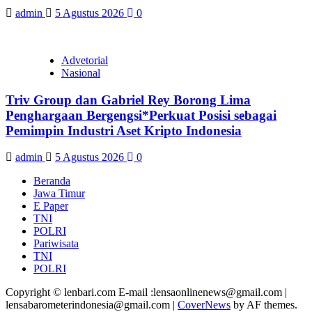
admin
5 Agustus 2026
0
Advetorial
Nasional
Triv Group dan Gabriel Rey Borong Lima
Penghargaan Bergengsi*Perkuat Posisi sebagai
Pemimpin Industri Aset Kripto Indonesia
admin
5 Agustus 2026
0
Beranda
Jawa Timur
E Paper
TNI
POLRI
Pariwisata
TNI
POLRI
Copyright © lenbari.com E-mail :lensaonlinenews@gmail.com |
lensabarometerindonesia@gmail.com
|
CoverNews
by AF themes.