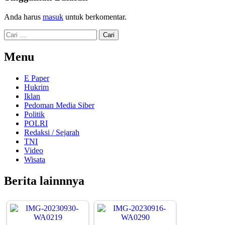
Anda harus
masuk
untuk berkomentar.
Cari
untuk:
Menu
E Paper
Hukrim
Iklan
Pedoman Media Siber
Politik
POLRI
Redaksi / Sejarah
TNI
Video
Wisata
Berita lainnnya