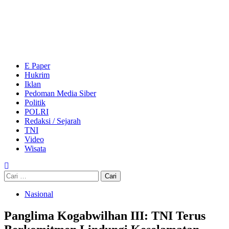
Skip
to
content
Primary
Menu
E Paper
Hukrim
Iklan
Pedoman Media Siber
Politik
POLRI
Redaksi / Sejarah
TNI
Video
Wisata
Cari
untuk:
Nasional
Panglima Kogabwilhan III: TNI Terus