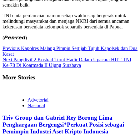
semakin baik.
TNI cinta perdamaian namun setiap waktu siap bergerak untuk
melindungi masyarakat dan menjaga NKRI dari semua ancaman
kekerasan bersenjata kelompok separatis bersenjata di Papua.
(𝙋𝙚𝙣/𝙧𝙚𝙙)
Continue
Previous
Kapolres Malang Pimpin Sertijab Tujuh Kapolsek dan Dua
Kasat
Reading
Next
Pangdivif 2 Kostrad Turut Hadir Dalam Upacara HUT TNI
Ke-78 Di Koarmada II Ujung Surabaya
More Stories
Advetorial
Nasional
Triv Group dan Gabriel Rey Borong Lima
Penghargaan Bergengsi*Perkuat Posisi sebagai
Pemimpin Industri Aset Kripto Indonesia