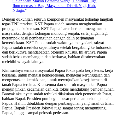
Gelar acara Makan Bersama warga, Hadirkan Juga
Ilmu memasak Bagi Masyarakat Distrik Yigi, Kab.
Nduga.”
Dengan dukungan seluruh komponen masyarakat terhadap langkah
tegas TNI tersebut, KST Papua sudah saatnya menghentikan
propaganda kekerasan. KST Papua harus berhenti mengancam
masyarakat dengan todongan moncong senjata, serta jangan lagi
merampok hasil pembangunan dengan dalih perjuangan
kemerdekaan. KST Papua sudah waktunya menyadari, rakyat
Papua sudah merdeka sepenuhnya setelah bergabung ke Indonesia
dan berikutnya mendapatkan otonomi khusus. Ini artinya Papua
sudah bebas membangun dan berkarya, bahkan diistimewakan
melebihi wilayah lainnya.
Kini saatnya semua masyarakat Papua fokus pada kerja keras, kerja
bersama, untuk mengisi kemerdekaan, mengejar kertinggalan dan
mengentaskan kemiskinan, untuk mewujudkan kesejahteraan di
tanah Papua tercinta. Kita semua dan seluruh masyarakat Papua
menginginkan kedamaian dan kita fokus mendukung pembangunan.
Banyak aksi nyata sudah terbukti dilakukan oleh pemerintah Pusat,
bahkan Bapak Presiden pun begitu besar perhatian terhadap tanah
Papua. Hal ini dibuktikan dengan penbangunan yang masif di tanah
Papua. Bapak Presiden Jokowi juga sangat sering mengunjungi
Papua, hingga sampai pelosok pedesaan.