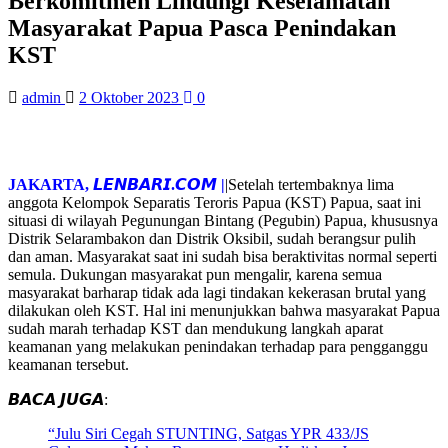
Berkomitmen Lindungi Keselamatan
Masyarakat Papua Pasca Penindakan
KST
admin
2 Oktober 2023
0
JAKARTA, 𝙇𝙀𝙉𝘽𝘼𝙍𝙄.𝘾𝙊𝙈 |
|Setelah tertembaknya lima
anggota Kelompok Separatis Teroris Papua (KST) Papua, saat ini
situasi di wilayah Pegunungan Bintang (Pegubin) Papua, khususnya
Distrik Selarambakon dan Distrik Oksibil, sudah berangsur pulih
dan aman. Masyarakat saat ini sudah bisa beraktivitas normal seperti
semula. Dukungan masyarakat pun mengalir, karena semua
masyarakat barharap tidak ada lagi tindakan kekerasan brutal yang
dilakukan oleh KST. Hal ini menunjukkan bahwa masyarakat Papua
sudah marah terhadap KST dan mendukung langkah aparat
keamanan yang melakukan penindakan terhadap para pengganggu
keamanan tersebut.
𝘽𝘼𝘾𝘼 𝙅𝙐𝙂𝘼:
“Julu Siri Cegah STUNTING, Satgas YPR 433/JS