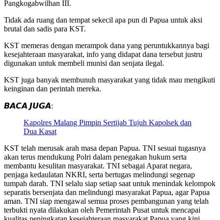
Pangkogabwilhan III.
Tidak ada ruang dan tempat sekecil apa pun di Papua untuk aksi
brutal dan sadis para KST.
KST memeras dengan merampok dana yang peruntukkannya bagi
kesejahteraan masyarakat, info yang didapat dana tersebut justru
digunakan untuk membeli munisi dan senjata ilegal.
KST juga banyak membunuh masyarakat yang tidak mau mengikuti
keinginan dan perintah mereka.
𝘽𝘼𝘾𝘼 𝙅𝙐𝙂𝘼:
Kapolres Malang Pimpin Sertijab Tujuh Kapolsek dan
Dua Kasat
KST telah merusak arah masa depan Papua. TNI sesuai tugasnya
akan terus mendukung Polri dalam penegakan hukum serta
membantu kesulitan masyarakat. TNI sebagai Aparat negara,
penjaga kedaulatan NKRI, serta bertugas melindungi segenap
tumpah darah. TNI selalu siap setiap saat untuk menindak kelompok
separatis bersenjata dan melindungi masyarakat Papua, agar Papua
aman. TNI siap mengawal semua proses pembangunan yang telah
terbukti nyata dilakukan oleh Pemerintah Pusat untuk mencapai
kualitas peningkatan kesejahteraan masyarakat Papua yang kini