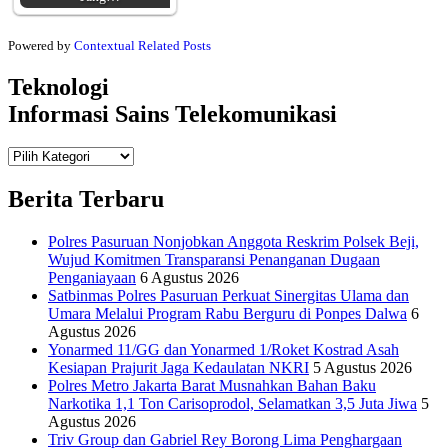
Powered by
Contextual Related Posts
Teknologi
Informasi Sains Telekomunikasi
Teknologi
Informasi Sains Telekomunikasi
Berita Terbaru
Polres Pasuruan Nonjobkan Anggota Reskrim Polsek Beji,
Wujud Komitmen Transparansi Penanganan Dugaan
Penganiayaan
6 Agustus 2026
Satbinmas Polres Pasuruan Perkuat Sinergitas Ulama dan
Umara Melalui Program Rabu Berguru di Ponpes Dalwa
6
Agustus 2026
Yonarmed 11/GG dan Yonarmed 1/Roket Kostrad Asah
Kesiapan Prajurit Jaga Kedaulatan NKRI
5 Agustus 2026
Polres Metro Jakarta Barat Musnahkan Bahan Baku
Narkotika 1,1 Ton Carisoprodol, Selamatkan 3,5 Juta Jiwa
5
Agustus 2026
Triv Group dan Gabriel Rey Borong Lima Penghargaan