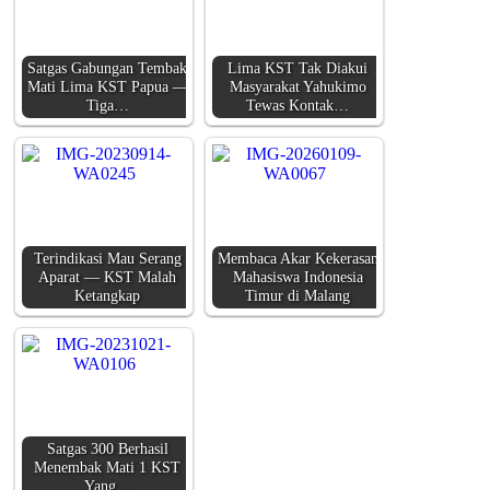
Satgas Gabungan Tembak
Lima KST Tak Diakui
Mati Lima KST Papua —
Masyarakat Yahukimo
Tiga…
Tewas Kontak…
Terindikasi Mau Serang
Membaca Akar Kekerasan
Aparat — KST Malah
Mahasiswa Indonesia
Ketangkap
Timur di Malang
Satgas 300 Berhasil
Menembak Mati 1 KST
Yang…