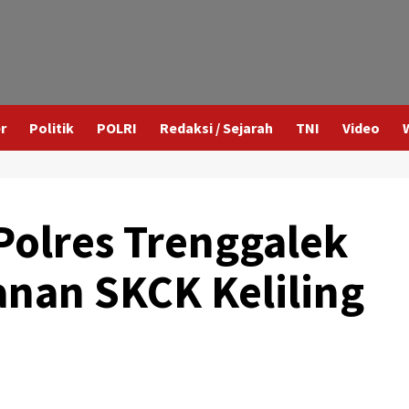
r
Politik
POLRI
Redaksi / Sejarah
TNI
Video
Polres Trenggalek
nan SKCK Keliling