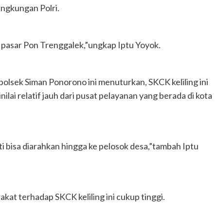
ngkungan Polri.
di pasar Pon Trenggalek,”ungkap Iptu Yoyok.
lsek Siman Ponorono ini menuturkan, SKCK keliling ini
lai relatif jauh dari pusat pelayanan yang berada di kota
ti bisa diarahkan hingga ke pelosok desa,”tambah Iptu
kat terhadap SKCK keliling ini cukup tinggi.