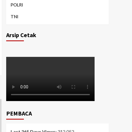
POLRI
TNI
Arsip Cetak
PEMBACA
Last 365 Days Views:
312,052