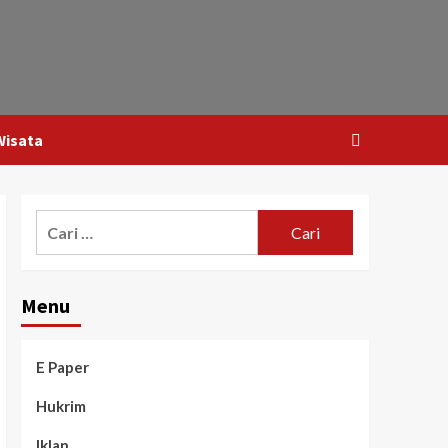
Wisata
Menu
E Paper
Hukrim
Iklan