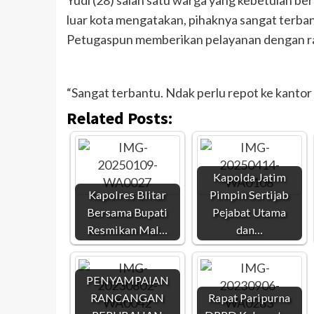
Yudi (28) salah satu warga yang kebetulan be
luar kota mengatakan, pihaknya sangat terban
Petugaspun memberikan pelayanan dengan r
“Sangat terbantu. Ndak perlu repot ke kantor po
Related Posts:
Kapolda Jatim
Kapolres Blitar
Pimpin Sertijab
Bersama Bupati
Pejabat Utama
Resmikan Mal…
dan…
PENYAMPAIAN
RANCANGAN
Rapat Paripurna