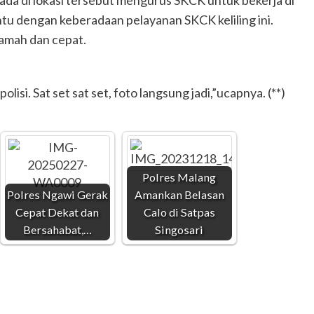
rada di lokasi tersebut mengurus SKCK untuk bekerja di
tu dengan keberadaan pelayanan SKCK keliling ini.
amah dan cepat.
lisi. Sat set sat set, foto langsung jadi,”ucapnya. (**)
Polres Malang
Polres Ngawi Gerak
Amankan Belasan
Cepat Dekat dan
Calo di Satpas
Bersahabat,…
Singosari