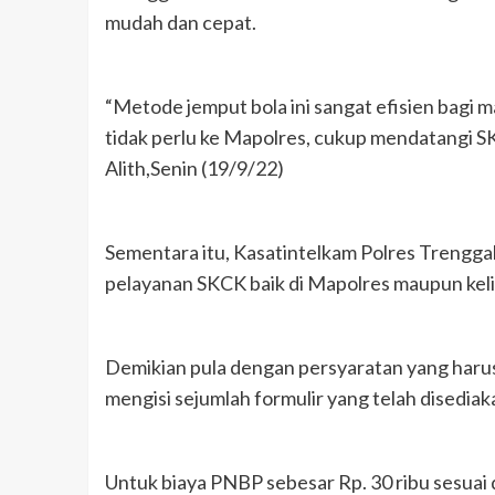
mudah dan cepat.
“Metode jemput bola ini sangat efisien bagi m
tidak perlu ke Mapolres, cukup mendatangi SK
Alith,Senin (19/9/22)
Sementara itu, Kasatintelkam Polres Trenggale
pelayanan SKCK baik di Mapolres maupun kelil
Demikian pula dengan persyaratan yang harus 
mengisi sejumlah formulir yang telah disediak
Untuk biaya PNBP sebesar Rp. 30 ribu sesua