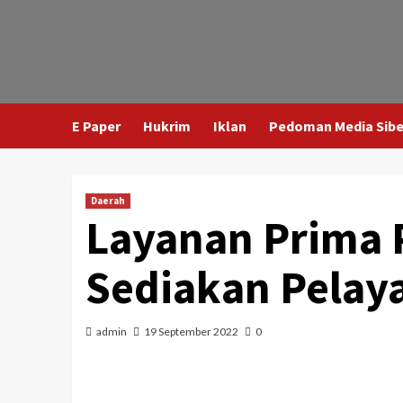
E Paper
Hukrim
Iklan
Pedoman Media Sibe
Daerah
Layanan Prima 
Sediakan Pelaya
admin
19 September 2022
0