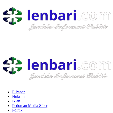
Skip
to
content
Primary
Menu
E Paper
Hukrim
Iklan
Pedoman Media Siber
Politik