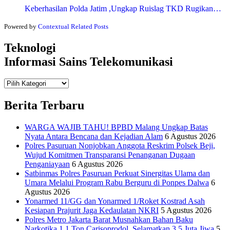
Keberhasilan Polda Jatim ,Ungkap Ruislag TKD Rugikan…
Powered by
Contextual Related Posts
Teknologi
Informasi Sains Telekomunikasi
Teknologi
Informasi Sains Telekomunikasi
Berita Terbaru
WARGA WAJIB TAHU! BPBD Malang Ungkap Batas
Nyata Antara Bencana dan Kejadian Alam
6 Agustus 2026
Polres Pasuruan Nonjobkan Anggota Reskrim Polsek Beji,
Wujud Komitmen Transparansi Penanganan Dugaan
Penganiayaan
6 Agustus 2026
Satbinmas Polres Pasuruan Perkuat Sinergitas Ulama dan
Umara Melalui Program Rabu Berguru di Ponpes Dalwa
6
Agustus 2026
Yonarmed 11/GG dan Yonarmed 1/Roket Kostrad Asah
Kesiapan Prajurit Jaga Kedaulatan NKRI
5 Agustus 2026
Polres Metro Jakarta Barat Musnahkan Bahan Baku
Narkotika 1,1 Ton Carisoprodol, Selamatkan 3,5 Juta Jiwa
5