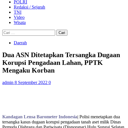
POLRI
Redaksi / Sejarah
TNI
Video
Wisata
Cari
untuk:
Daerah
Dua ASN Ditetapkan Tersangka Dugaan
Korupsi Pengadaan Lahan, PPTK
Mengaku Korban
admin
8 September 2022
0
Kandagan Lensa Barometer Indonesia
| Polisi
menetapkan dua
tersangka kasus dugaan korupsi pengadaan tanah aset milik Dinas
Pemuda Olahraga dan Pariwisata (Disporapar) Hulu Sungai Selatan