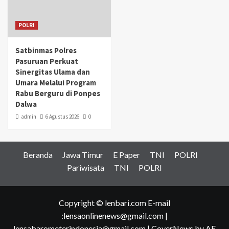
POLRI
Satbinmas Polres
Pasuruan Perkuat
Sinergitas Ulama dan
Umara Melalui Program
Rabu Berguru di Ponpes
Dalwa
admin
6 Agustus 2026
0
Beranda
Jawa Timur
E Paper
TNI
POLRI
Pariwisata
TNI
POLRI
Copyright © lenbari.com E-mail
:lensaonlinenews@gmail.com |
lensabarometerindonesia@gmail.com
|
CoverNews
by AF