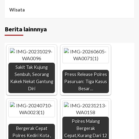
Wisata
Berita lainnnya
Sakit Tak Kujung
Sembuh, Seorang
Press Release Polres
Kakek Nekat Gantung
Pasuruan: Tiga Kasus
Diri
Besar…
Polres Malang
Bergerak Cepat
Bergerak
Polres Kediri Kota ,
Cepat,Kurang Dari 12