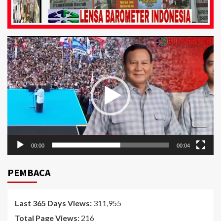
Pemutar
Video
00:00
00:04
PEMBACA
Last 365 Days Views:
311,955
Total Page Views:
216