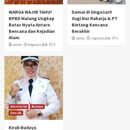
WARGA WAJIB TAHU!
Damai di Singosari!
BPBD Malang Ungkap
Sugi Nur Raharja & PT
Batas Nyata Antara
Bintang Kencana
Bencana dan Kejadian
Berakhir
Alam
admin
5 Agustus 2026
0
admin
6 Agustus 2026
0
Advetorial
Budaya
Daerah
Kirab Budaya