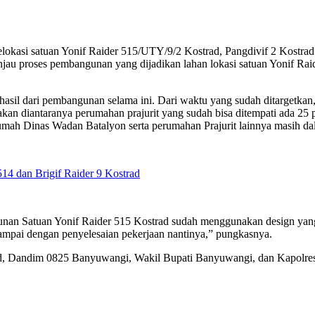
kasi satuan Yonif Raider 515/UTY/9/2 Kostrad, Pangdivif 2 Kostrad 
u proses pembangunan yang dijadikan lahan lokasi satuan Yonif Raide
hasil dari pembangunan selama ini. Dari waktu yang sudah ditargetkan
nakan diantaranya perumahan prajurit yang sudah bisa ditempati ada 
mah Dinas Wadan Batalyon serta perumahan Prajurit lainnya masih d
14 dan Brigif Raider 9 Kostrad
unan Satuan Yonif Raider 515 Kostrad sudah menggunakan design yang
ampai dengan penyelesaian pekerjaan nantinya,” pungkasnya.
trad, Dandim 0825 Banyuwangi, Wakil Bupati Banyuwangi, dan Kapolr