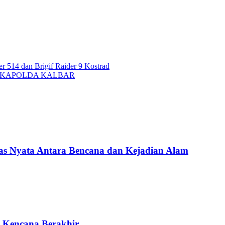
r 514 dan Brigif Raider 9 Kostrad
 KAPOLDA KALBAR
Nyata Antara Bencana dan Kejadian Alam
g Kencana Berakhir