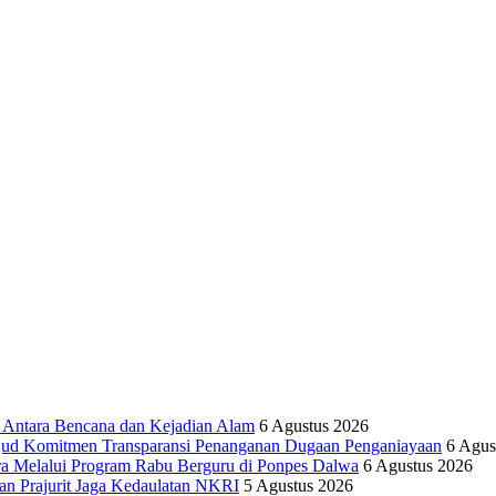
tara Bencana dan Kejadian Alam
6 Agustus 2026
ujud Komitmen Transparansi Penanganan Dugaan Penganiayaan
6 Agus
ra Melalui Program Rabu Berguru di Ponpes Dalwa
6 Agustus 2026
n Prajurit Jaga Kedaulatan NKRI
5 Agustus 2026