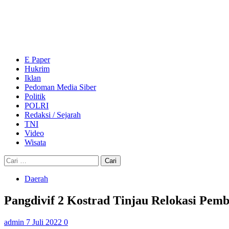
Skip
to
content
Primary
Menu
E Paper
Hukrim
Iklan
Pedoman Media Siber
Politik
POLRI
Redaksi / Sejarah
TNI
Video
Wisata
Cari
untuk:
Daerah
Pangdivif 2 Kostrad Tinjau Relokasi Pem
admin
7 Juli 2022
0