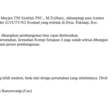
Mayjen TNI Syafrial, PSC., M.Tr.(Han)., didampingi para Asisten
r 515/UTY/9/2 Kostrad yang terletak di Desa. Pakistaji, Kec.
, diharapkan pembangunan bisa cepat diselesaikan.
25 perumahan, kemudian Kompi Senapan A juga sudah selesai dibangun
alam proses pembangunan.
 lebih modern, beda dari design perumahan yang sebelumnya. Divif
es Banyuwangi.(Gus)