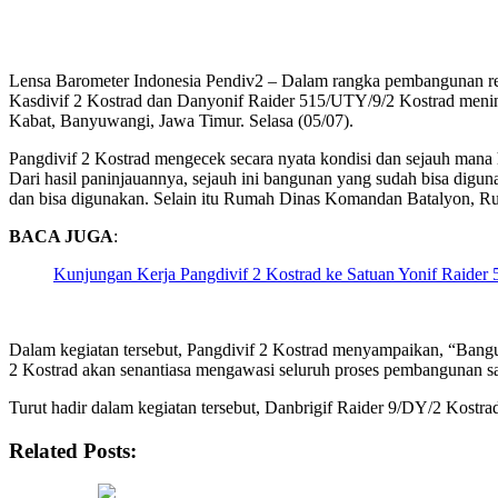
Lensa Barometer Indonesia Pendiv2 – Dalam rangka pembangunan relo
Kasdivif 2 Kostrad dan Danyonif Raider 515/UTY/9/2 Kostrad meninja
Kabat, Banyuwangi, Jawa Timur. Selasa (05/07).
Pangdivif 2 Kostrad mengecek secara nyata kondisi dan sejauh mana 
Dari hasil paninjauannya, sejauh ini bangunan yang sudah bisa digu
dan bisa digunakan. Selain itu Rumah Dinas Komandan Batalyon, Ru
BACA JUGA
:
Kunjungan Kerja Pangdivif 2 Kostrad ke Satuan Yonif Raider 5
Dalam kegiatan tersebut, Pangdivif 2 Kostrad menyampaikan, “Bang
2 Kostrad akan senantiasa mengawasi seluruh proses pembangunan s
Turut hadir dalam kegiatan tersebut, Danbrigif Raider 9/DY/2 Kos
Related Posts: