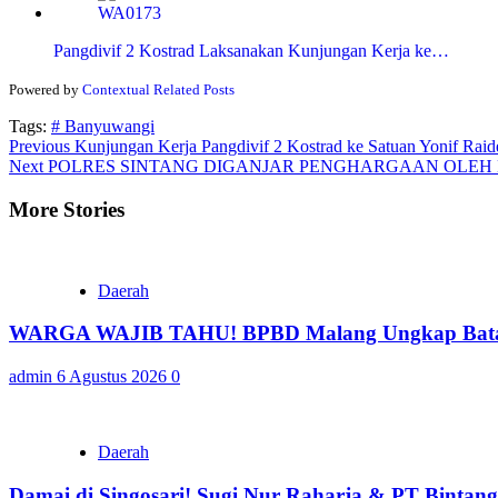
Pangdivif 2 Kostrad Laksanakan Kunjungan Kerja ke…
Powered by
Contextual Related Posts
Tags:
# Banyuwangi
Continue
Previous
Kunjungan Kerja Pangdivif 2 Kostrad ke Satuan Yonif Raide
Next
POLRES SINTANG DIGANJAR PENGHARGAAN OLEH
Reading
More Stories
Daerah
WARGA WAJIB TAHU! BPBD Malang Ungkap Batas 
admin
6 Agustus 2026
0
Daerah
Damai di Singosari! Sugi Nur Raharja & PT Bintan