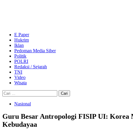
Skip
to
content
Primary
Menu
E Paper
Hukrim
Iklan
Pedoman Media Siber
Politik
POLRI
Redaksi / Sejarah
TNI
Video
Wisata
Cari
untuk:
Nasional
Guru Besar Antropologi FISIP UI: Korea 
Kebudayaa