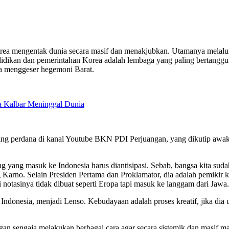
entak dunia secara masif dan menakjubkan. Utamanya melalui k
didikan dan pemerintahan Korea adalah lembaga yang paling bertanggun
bisa menggeser hegemoni Barat.
a Kalbar Meninggal Dunia
ang perdana di kanal Youtube BKN PDI Perjuangan, yang dikutip awak
ng yang masuk ke Indonesia harus diantisipasi. Sebab, bangsa kita suda
 Karno. Selain Presiden Pertama dan Proklamator, dia adalah pemikir
i notasinya tidak dibuat seperti Eropa tapi masuk ke langgam dari Jawa
e Indonesia, menjadi Lenso. Kebudayaan adalah proses kreatif, jika dia
gan sengaja melakukan berbagai cara agar secara sistemik dan masif 