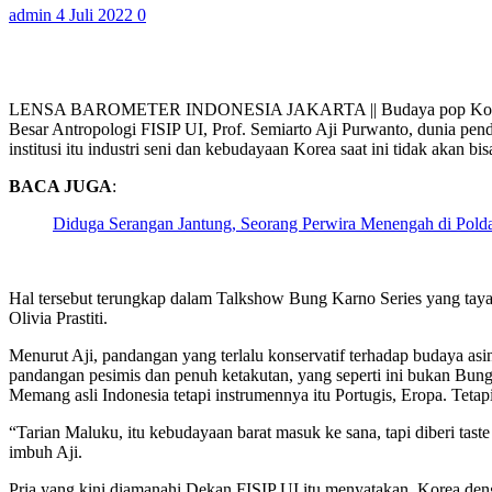
admin
4 Juli 2022
0
LENSA BAROMETER INDONESIA JAKARTA || Budaya pop Korea meng
Besar Antropologi FISIP UI, Prof. Semiarto Aji Purwanto, dunia pen
institusi itu industri seni dan kebudayaan Korea saat ini tidak akan 
BACA JUGA
:
Diduga Serangan Jantung, Seorang Perwira Menengah di Pold
Hal tersebut terungkap dalam Talkshow Bung Karno Series yang tay
Olivia Prastiti.
Menurut Aji, pandangan yang terlalu konservatif terhadap budaya asi
pandangan pesimis dan penuh ketakutan, yang seperti ini bukan Bung
Memang asli Indonesia tetapi instrumennya itu Portugis, Eropa. Tetap
“Tarian Maluku, itu kebudayaan barat masuk ke sana, tapi diberi tast
imbuh Aji.
Pria yang kini diamanahi Dekan FISIP UI itu menyatakan, Korea den