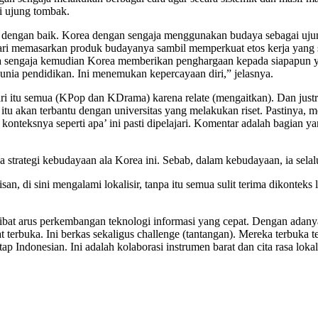
i ujung tombak.
an dengan baik. Korea dengan sengaja menggunakan budaya sebagai uj
dari memasarkan produk budayanya sambil memperkuat etos kerja yang se
a sengaja kemudian Korea memberikan penghargaan kepada siapapun yang
dunia pendidikan. Ini menemukan kepercayaan diri,” jelasnya.
 itu semua (KPop dan KDrama) karena relate (mengaitkan). Dan justru de
tri itu akan terbantu dengan universitas yang melakukan riset. Pastiny
teksnya seperti apa’ ini pasti dipelajari. Komentar adalah bagian yang
strategi kebudayaan ala Korea ini. Sebab, dalam kebudayaan, ia selalu 
san, di sini mengalami lokalisir, tanpa itu semua sulit terima dikonte
bat arus perkembangan teknologi informasi yang cepat. Dengan adanya i
ngat terbuka. Ini berkas sekaligus challenge (tantangan). Mereka terbuka
Indonesian. Ini adalah kolaborasi instrumen barat dan cita rasa lokal