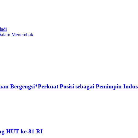
dadi
i Dalam Menembak
n Bergengsi*Perkuat Posisi sebagai Pemimpin Industr
ang HUT ke-81 RI