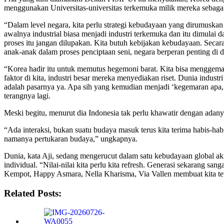
menggunakan Universitas-universitas terkemuka milik mereka sebaga
“Dalam level negara, kita perlu strategi kebudayaan yang dirumusk
awalnya industrial biasa menjadi industri terkemuka dan itu dimulai 
proses itu jangan dilupakan. Kita butuh kebijakan kebudayaan. Secar
anak-anak dalam proses penciptaan seni, negara berperan penting di 
“Korea hadir itu untuk memutus hegemoni barat. Kita bisa menggemari
faktor di kita, industri besar mereka menyediakan riset. Dunia indus
adalah pasarnya ya. Apa sih yang kemudian menjadi ‘kegemaran apa, kon
terangnya lagi.
Meski begitu, menurut dia Indonesia tak perlu khawatir dengan adanya 
“Ada interaksi, bukan suatu budaya masuk terus kita terima habis-habi
namanya pertukaran budaya,” ungkapnya.
Dunia, kata Aji, sedang mengerucut dalam satu kebudayaan global aki
individual. “Nilai-nilai kita perlu kita refresh. Generasi sekarang sa
Kempot, Happy Asmara, Nella Kharisma, Via Vallen membuat kita tetap 
Related Posts: