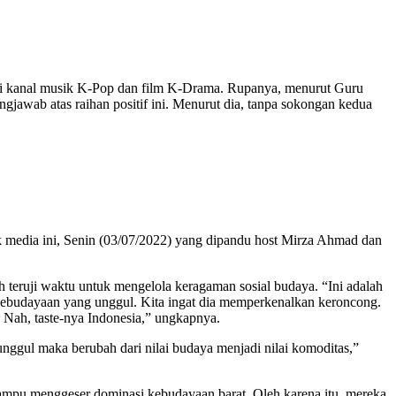
anal musik K-Pop dan film K-Drama. Rupanya, menurut Guru
gjawab atas raihan positif ini. Menurut dia, tanpa sokongan kedua
 media ini, Senin (03/07/2022) yang dipandu host Mirza Ahmad dan
h teruji waktu untuk mengelola keragaman sosial budaya. “Ini adalah
 kebudayaan yang unggul. Kita ingat dia memperkenalkan keroncong.
. Nah, taste-nya Indonesia,” ungkapnya.
 unggul maka berubah dari nilai budaya menjadi nilai komoditas,”
mampu menggeser dominasi kebudayaan barat. Oleh karena itu, mereka