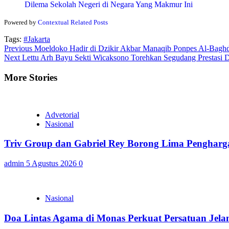
Dilema Sekolah Negeri di Negara Yang Makmur Ini
Powered by
Contextual Related Posts
Tags:
#Jakarta
Continue
Previous
Moeldoko Hadir di Dzikir Akbar Manaqib Ponpes Al-Bagh
Next
Lettu Arh Bayu Sekti Wicaksono Torehkan Segudang Prestas
Reading
More Stories
Advetorial
Nasional
Triv Group dan Gabriel Rey Borong Lima Penghargaa
admin
5 Agustus 2026
0
Nasional
Doa Lintas Agama di Monas Perkuat Persatuan Jel