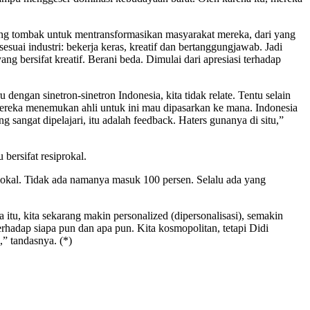
ung tombak untuk mentransformasikan masyarakat mereka, dari yang
suai industri: bekerja keras, kreatif dan bertanggungjawab. Jadi
 bersifat kreatif. Berani beda. Dimulai dari apresiasi terhadap
ngan sinetron-sinetron Indonesia, kita tidak relate. Tentu selain
a, mereka menemukan ahli untuk ini mau dipasarkan ke mana. Indonesia
 sangat dipelajari, itu adalah feedback. Haters gunanya di situ,”
bersifat resiprokal.
ks lokal. Tidak ada namanya masuk 100 persen. Selalu ada yang
tu, kita sekarang makin personalized (dipersonalisasi), semakin
 terhadap siapa pun dan apa pun. Kita kosmopolitan, tetapi Didi
,” tandasnya. (*)