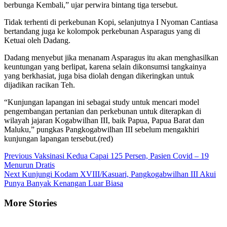
berbunga Kembali,” ujar perwira bintang tiga tersebut.
Tidak terhenti di perkebunan Kopi, selanjutnya I Nyoman Cantiasa
bertandang juga ke kolompok perkebunan Asparagus yang di
Ketuai oleh Dadang.
Dadang menyebut jika menanam Asparagus itu akan menghasilkan
keuntungan yang berlipat, karena selain dikonsumsi tangkainya
yang berkhasiat, juga bisa diolah dengan dikeringkan untuk
dijadikan racikan Teh.
“Kunjungan lapangan ini sebagai study untuk mencari model
pengembangan pertanian dan perkebunan untuk diterapkan di
wilayah jajaran Kogabwilhan III, baik Papua, Papua Barat dan
Maluku,” pungkas Pangkogabwilhan III sebelum mengakhiri
kunjungan lapangan tersebut.(red)
Continue
Previous
Vaksinasi Kedua Capai 125 Persen, Pasien Covid – 19
Menurun Dratis
Reading
Next
Kunjungi Kodam XVIII/Kasuari, Pangkogabwilhan III Akui
Punya Banyak Kenangan Luar Biasa
More Stories