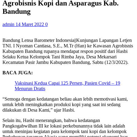
Agrobisnis Kopi dan Asparagus Kab.
Bandung
admin
14 Maret 2022
0
Bandung Lensa Barometer Indonesia||Kunjungan Lapangan Letjen
TNI. I Nyoman Cantiasa, S.E., M.Tr (Han) ke Kawasan Agrobisnis
Kabupaten Bandung rupanya mendapat respon positif dari Hasbi
Selaku Ketua Kelompok Tani Rimba Jaya, Desa Mekarsari
Kecamatan Pasir Jambu Kabupaten Bandung, Sabtu (12/3/2022).
BACA JUGA:
Vaksinasi Kedua Capai 125 Persen, Pasien Covid – 19
Menurun Dratis
“Semoga dengan kedatangan beliau akan lebih memotivasi kami,
untuk lebih meningkatkan produksi kopi yang saat ini sedang
dilakukan di Desa Kami,” ujar Hasbi.
Selain itu, Hasbi menerangkan, bahwa kedatangan
Pangkogabwilhan III ke lokasi perkebunannya tidak lain adalah
untuk meninjau kegiatan para kelompok tani kopi dan kelompok
Perkebunan tanaman Akasia yang memiliki potensi ekonomi luar