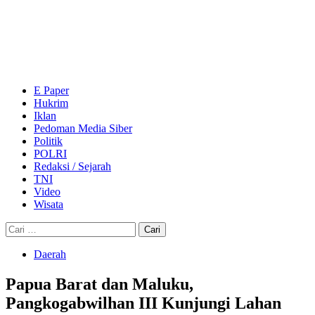
Skip
to
content
Primary
Menu
E Paper
Hukrim
Iklan
Pedoman Media Siber
Politik
POLRI
Redaksi / Sejarah
TNI
Video
Wisata
Cari
untuk:
Daerah
Papua Barat dan Maluku,
Pangkogabwilhan III Kunjungi Lahan