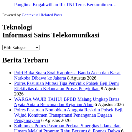
Panglima Kogabwilhan III: TNI Terus Berkomitmen…
Powered by
Contextual Related Posts
Teknologi
Informasi Sains Telekomunikasi
Teknologi
Informasi Sains Telekomunikasi
Berita Terbaru
Polri Buka Suara Soal Kapolresta Banda Aceh dan Kasat
Narkoba Dibawa ke Jakarta
8 Agustus 2026
Polres Pasuruan Mutasi Tiga Penyidik Polsek Beji Demi
Efektivitas dan Kelancaran Proses Penyidikan
8 Agustus
2026
WARGA WAJIB TAHU! BPBD Malang Ungkap Batas
Nyata Antara Bencana dan Kejadian Alam
6 Agustus 2026
Polres Pasuruan Nonjobkan Anggota Reskrim Polsek Beji,
Wujud Komitmen Transparansi Penanganan Dugaan
Penganiayaan
6 Agustus 2026
Satbinmas Polres Pasuruan Perkuat Sinergitas Ulama dan
Umara Melalui Program Rabu Berguru di Ponpes Dalwa
6