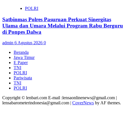
POLRI
Satbinmas Polres Pasuruan Perkuat Sinergitas
Ulama dan Umara Melalui Program Rabu Berguru
di Ponpes Dalwa
admin
6 Agustus 2026
0
Beranda
Jawa Timur
E Paper
TNI
POLRI
Pariwisata
TNI
POLRI
Copyright © lenbari.com E-mail :lensaonlinenews@gmail.com |
lensabarometerindonesia@gmail.com
|
CoverNews
by AF themes.