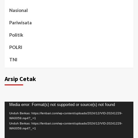
Nasional
Pariwisata
Politik
POLRI
TNI
Arsip Cetak
Pemutar
Media error: Format(s) not supported or source(s) not found
Video
Unduh Berkas: https://lenbari.com/wp-content/uploads/2024/12/VID-20241229-
WA0059.mp4?_=1
Unduh Berkas: https://lenbari.com/wp-content/uploads/2024/12/VID-20241229-
WA0059.mp4?_=1