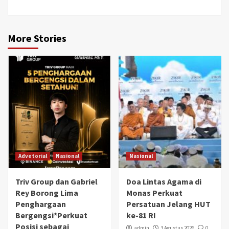
More Stories
Advetorial
Nasional
Nasional
Triv Group dan Gabriel
Doa Lintas Agama di
Rey Borong Lima
Monas Perkuat
Penghargaan
Persatuan Jelang HUT
Bergengsi*Perkuat
ke-81 RI
Posisi sebagai
admin
3 Agustus 2026
0