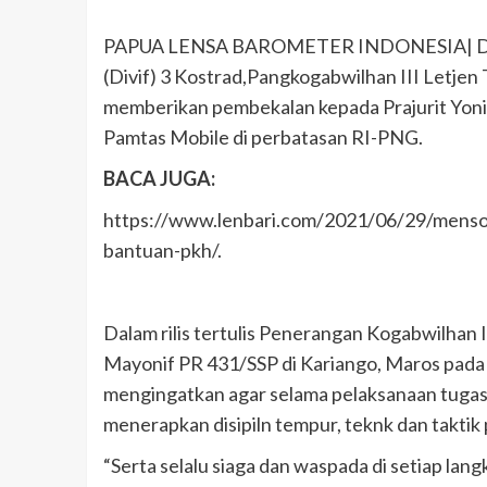
PAPUA LENSA BAROMETER INDONESIA| Dalam 
(Divif) 3 Kostrad,Pangkogabwilhan III Letjen
memberikan pembekalan kepada Prajurit Yoni
Pamtas Mobile di perbatasan RI-PNG.
BACA JUGA:
https://www.lenbari.com/2021/06/29/mens
bantuan-pkh/.
Dalam rilis tertulis Penerangan Kogabwilhan 
Mayonif PR 431/SSP di Kariango, Maros pada Se
mengingatkan agar selama pelaksanaan tugas o
menerapkan disipiln tempur, teknk dan taktik 
“Serta selalu siaga dan waspada di setiap lang