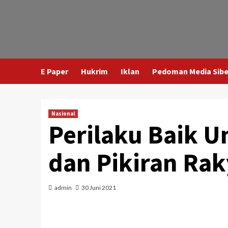
E Paper
Hukrim
Iklan
Pedoman Media Sibe
Nasional
Perilaku Baik U
dan Pikiran Ra
admin
30 Juni 2021