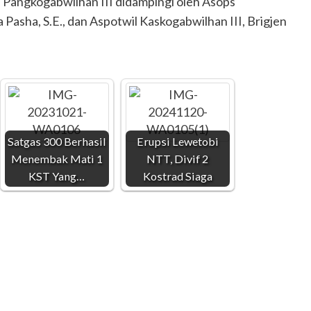
 Pangkogabwilhan III didampingi oleh Asops
 Pasha, S.E., dan Aspotwil Kaskogabwilhan III, Brigjen
Satgas 300 Berhasil
Erupsi Lewetobi
Menembak Mati 1
NTT, Divif 2
KST Yang…
Kostrad Siaga