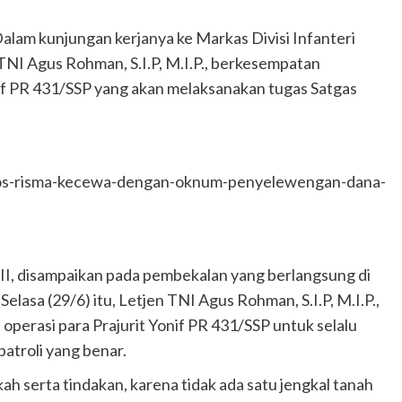
kunjungan kerjanya ke Markas Divisi Infanteri
 TNI Agus Rohman, S.I.P, M.I.P., berkesempatan
f PR 431/SSP yang akan melaksanakan tugas Satgas
os-risma-kecewa-dengan-oknum-penyelewengan-dana-
III, disampaikan pada pembekalan yang berlangsung di
lasa (29/6) itu, Letjen TNI Agus Rohman, S.I.P, M.I.P.,
perasi para Prajurit Yonif PR 431/SSP untuk selalu
patroli yang benar.
kah serta tindakan, karena tidak ada satu jengkal tanah