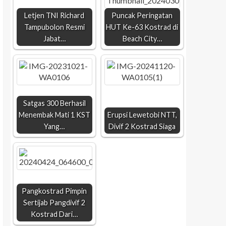
Letjen TNI Richard
Puncak Peringatan
Tampubolon Resmi
HUT Ke-63 Kostrad di
Jabat…
Beach City…
Satgas 300 Berhasil
Menembak Mati 1 KST
Erupsi Lewetobi NTT,
Yang…
Divif 2 Kostrad Siaga
Pangkostrad Pimpin
Sertijab Pangdivif 2
Kostrad Dari…