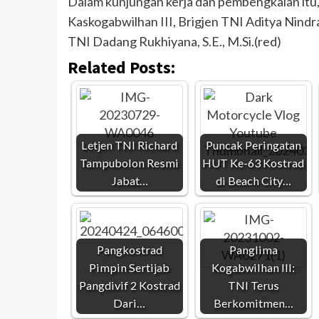
Dalam kunjungan kerja dan pembengkalan itu,
Kaskogabwilhan III, Brigjen TNI Aditya Nindra
TNI Dadang Rukhiyana, S.E., M.Si.(red)
Related Posts:
Letjen TNI Richard
Puncak Peringatan
Tampubolon Resmi
HUT Ke-63 Kostrad
Jabat…
di Beach City…
Pangkostrad
Panglima
Pimpin Sertijab
Kogabwilhan III:
Pangdivif 2 Kostrad
TNI Terus
Dari…
Berkomitmen…