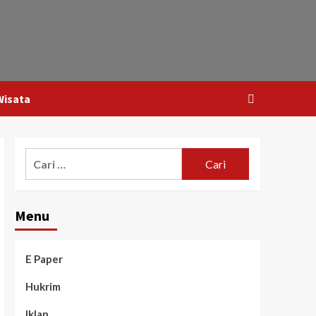
Wisata
Menu
E Paper
Hukrim
Iklan