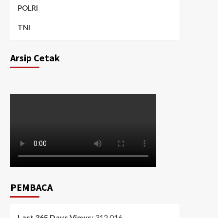
POLRI
TNI
Arsip Cetak
PEMBACA
Last 365 Days Views:
312,016